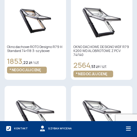
Okno dachowe ROTO Designo R79 H
OKNO DACHOWE DESIGNO WDF R79
Standard 74×118 3-szybowe
K200 WD AL OBROTOWE Z PCV
74/140
1853
,22 zł
/ szt
2564
,53 zł
/ szt
* NEGOCJUJ CENĘ
* NEGOCJUJ CENĘ
KONTAKT
SZYBKA WYCENA