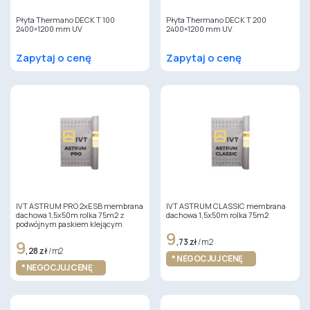
Płyta Thermano DECK T 100
Płyta Thermano DECK T 200
2400×1200 mm UV
2400×1200 mm UV
Zapytaj o cenę
Zapytaj o cenę
IVT ASTRUM PRO 2xESB membrana
IVT ASTRUM CLASSIC membrana
dachowa 1,5x50m rolka 75m2 z
dachowa 1,5x50m rolka 75m2
podwójnym paskiem klejącym
9
9
,73 zł
/ m2
,28 zł
/ m2
* NEGOCJUJ CENĘ
* NEGOCJUJ CENĘ