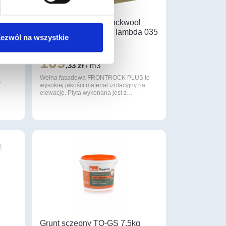
Wełna Fasadowa Rockwool
Frontrock Plus 10cm lambda 035
ezwól na wszystkie
paczka 1,8m2
109
,33 zł
/ m3
Wełna fasadowa FRONTROCK PLUS to
z
wysokiej jakości materiał izolacyjny na
elewację. Płyta wykonana jest z…
Grunt sczepny TO-GS 7,5kg