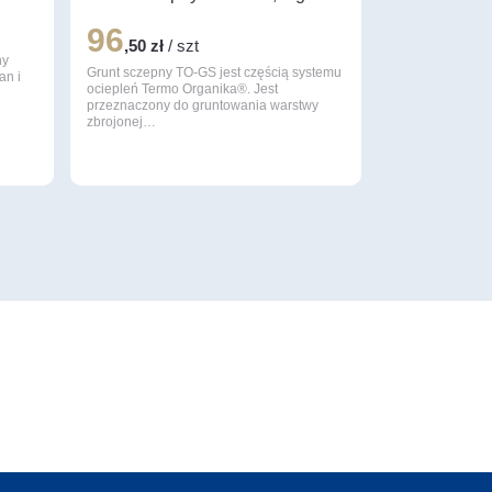
96
,50 zł
/ szt
ny
Grunt sczepny TO-GS jest częścią systemu
an i
ociepleń Termo Organika®. Jest
przeznaczony do gruntowania warstwy
zbrojonej…