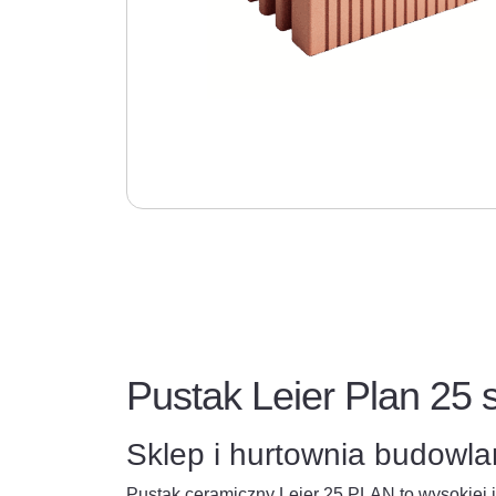
Pustak Leier Plan 25 sz
Sklep i hurtownia budowl
Pustak ceramiczny Leier 25 PLAN to wysokiej j