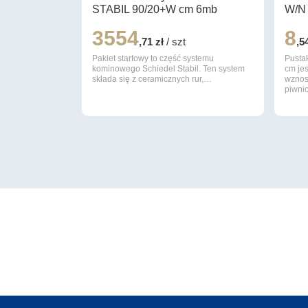
STABIL 90/20+W cm 6mb
W/N 
3554
8
,71 zł
/ szt
,5
Pakiet startowy to część systemu
Pusta
kominowego Schiedel Stabil. Ten system
cm je
składa się z ceramicznych rur,…
wznos
piwni