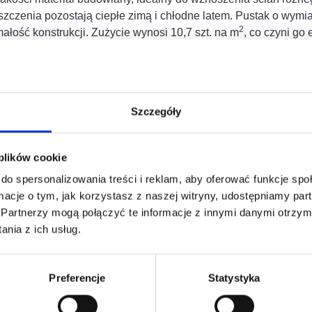
szczenia pozostają ciepłe zimą i chłodne latem. Pustak o wym
2
małość konstrukcji. Zużycie wynosi 10,7 szt. na m
, co czyni go
m i akustycznym, pustak Leier 25 PLAN jest idealnym wyborem
ie solidnych i trwałych przegród ściennych.
Szczegóły
 plików cookie
do spersonalizowania treści i reklam, aby oferować funkcje sp
esować
ormacje o tym, jak korzystasz z naszej witryny, udostępniamy p
Partnerzy mogą połączyć te informacje z innymi danymi otrzym
nia z ich usług.
Preferencje
Statystyka