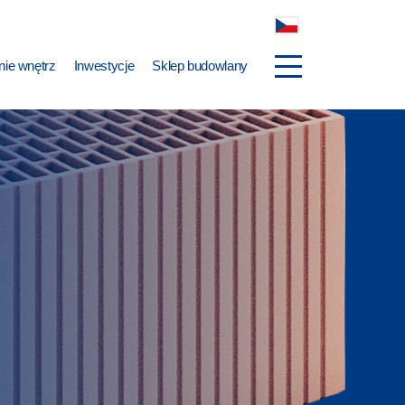
ie wnętrz
Inwestycje
Sklep budowlany