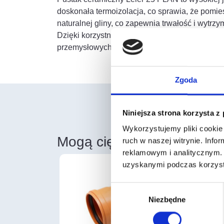
doskonała termoizolacja, co sprawia, że pomie
naturalnej gliny, co zapewnia trwałość i wytrzy
Dzięki korzystnym parametrom termoizolacyjny
przemysłowych. Produkt ten pozwala na tworzen
Zgoda
Niniejsza strona korzysta z
Wykorzystujemy pliki cookie 
Mogą cię również zainter
ruch w naszej witrynie. Inf
reklamowym i analitycznym. 
uzyskanymi podczas korzysta
Wybór
Niezbędne
zgody