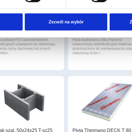
doczołowy 130 Galeco PVC
ULTRAPANEL TG
ny RAL 9005
1250X600X10mm
Zezwól na wybór
Z
73
7 zł
/ szt
,86 zł
/ szt
oczołowy PCV jest elementem
Płyta budowlana Ultra Panel to
rukcyjnym używanym do stabilnego
nowoczesny, wielofunkcyjny materiał
enia rynny dachowej lub innych
przeznaczony do wyrównywania ora
entów…
zabudowy ścian i…
ak szal. 50x24x25 T-sz25
Płyta Thermano DECK T 80