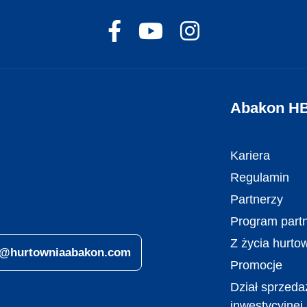
Abakon H
Kariera
Regulamin
Partnerzy
Program partn
Z życia hurto
ro@hurtowniaabakon.com
Promocje
Dział sprzeda
inwestycyjnej