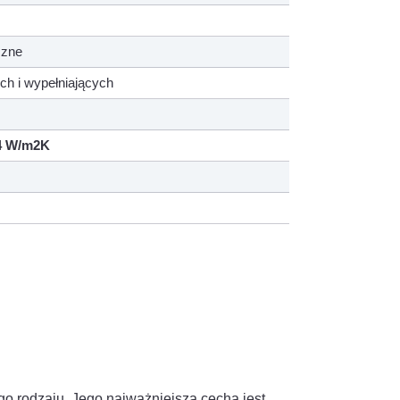
czne
ch i wypełniających
4 W/m2K
go rodzaju. Jego najważniejszą cechą jest