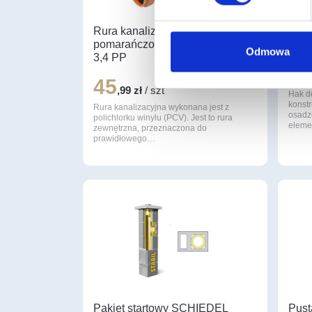
Rura kanalizacyjna
Hak 
pomarańczowa fi 110/ dł 2000
czar
Odmowa
3,4 PP
9
,3
45
,99 zł
/ szt
Hak d
konst
Rura kanalizacyjna wykonana jest z
osadz
polichlorku winylu (PCV). Jest to rura
elem
zewnętrzna, przeznaczona do
prawidłowego…
Pakiet startowy SCHIEDEL
Pust