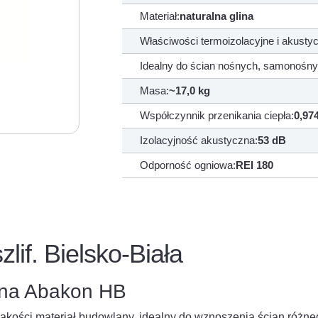
Materiał:
naturalna glina
Właściwości termoizolacyjne i akusty
Idealny do ścian nośnych, samonośny
Masa:
~17,0 kg
Współczynnik przenikania ciepła:
0,97
Izolacyjność akustyczna:
53 dB
Odporność ogniowa:
REI 180
lif. Bielsko-Biała
ana Abakon HB
akości materiał budowlany, idealny do wznoszenia ścian różne