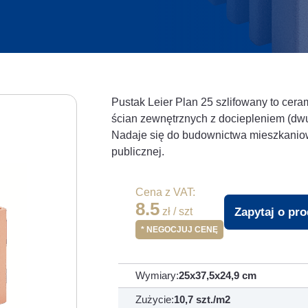
Pustak Leier Plan 25 szlifowany to cer
ścian zewnętrznych z dociepleniem (dwu
Nadaje się do budownictwa mieszkanio
publicznej.
Cena z VAT:
8.5
Zapytaj o pr
zł / szt
* NEGOCJUJ CENĘ
Wymiary:
25x37,5x24,9 cm
Zużycie:
10,7 szt./m2