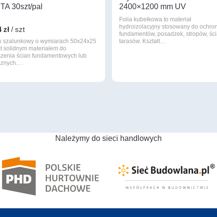
TA 30szt/pal
2400×1200 mm UV
Folia kubełkowa to materiał
hydroizolacyjny stosowany do ochro
4 zł
/ szt
fundamentów, posadzek, stropów, ści
k szalunkowy o wymiarach 50x24x25
tarasów. Kształt…
st solidnym materiałem do
zenia ścian fundamentowych lub
cznych.…
Należymy do sieci handlowych