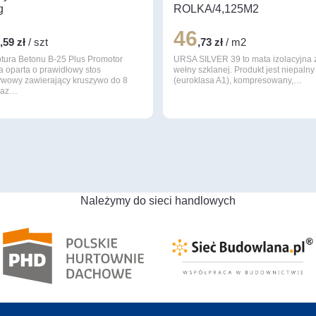
g
ROLKA/4,125M2
0
46
,59 zł
/ szt
,73 zł
/ m2
tura Betonu B-25 Plus Promotor
URSA SILVER 39 to mata izolacyjna 
a oparta o prawidłowy stos
wełny szklanej. Produkt jest niepalny
ywowy zawierający kruszywo do 8
(euroklasa A1), kompresowany,…
raz…
Należymy do sieci handlowych