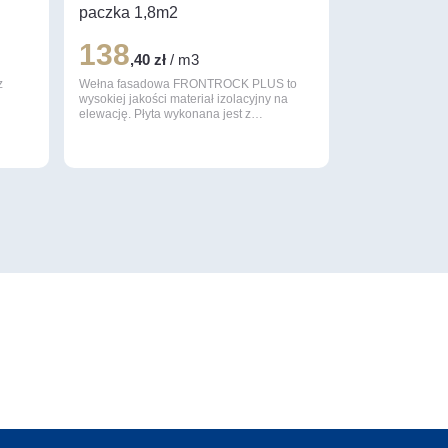
paczka 1,8m2
138
,40 zł
/ m3
z
Wełna fasadowa FRONTROCK PLUS to
wysokiej jakości materiał izolacyjny na
elewację. Płyta wykonana jest z…