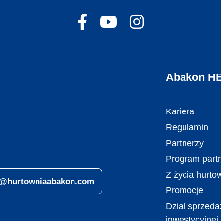
Abakon H
Kariera
Regulamin
Partnerzy
Program partn
Z życia hurto
ro@hurtowniaabakon.com
Promocje
Dział sprzeda
inwestycyjnej