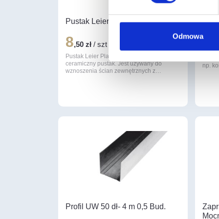
Pustak Leier Plan 25 szlif.
Styr
#15
Odmowa
8
,50 zł
/ szt
GALAX
szare
Pustak Leier Plan 25 szlifowany to
innow
ceramiczny pustak. Jest używany do
np. k
wznoszenia ścian zewnętrznych z…
Profil UW 50 dł- 4 m 0,5 Bud.
Zapr
Mocn