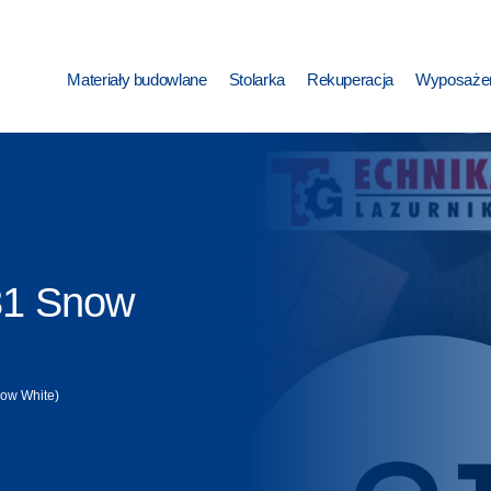
Materiały budowlane
Stolarka
Rekuperacja
Wyposażen
 31 Snow
now White)