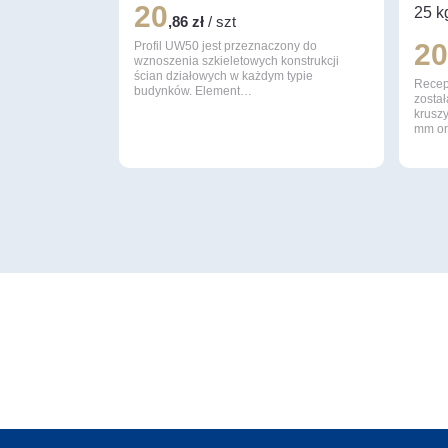
20
25 k
,86 zł
/ szt
2
Profil UW50 jest przeznaczony do
wznoszenia szkieletowych konstrukcji
ścian działowych w każdym typie
Recep
budynków. Element…
został
krusz
mm o