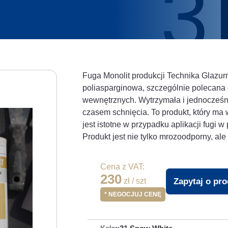
Fuga Monolit produkcji Technika Glazur
poliasparginowa, szczególnie polecana 
wewnętrznych. Wytrzymała i jednocześni
czasem schnięcia. To produkt, który m
jest istotne w przypadku aplikacji fugi
Produkt jest nie tylko mrozoodporny, al
Cena z VAT:
230
Zapytaj o pr
zł / szt
* NEGOCJUJ CENĘ