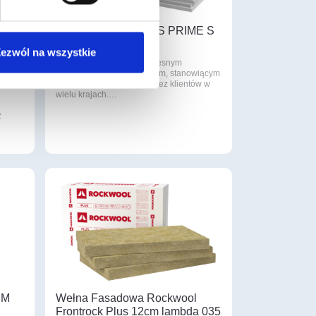
Płyty SYNTHOS XPS PRIME S
30 L/50
ezwól na wszystkie
XPS PRIME S jest nowoczesnym
produktem termoizolacyjnym, stanowiącym
rozwinięcie docenianej przez klientów w
wielu krajach.…
z
MM
Wełna Fasadowa Rockwool
Frontrock Plus 12cm lambda 035