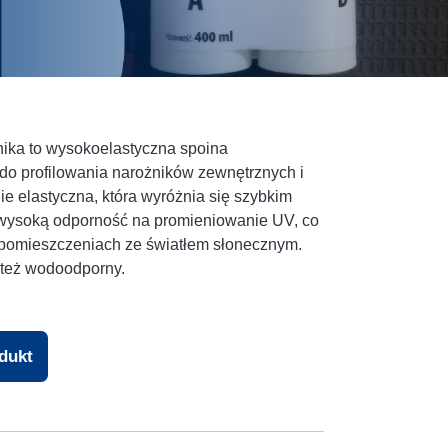
nika to wysokoelastyczna spoina
do profilowania narożników zewnętrznych i
e elastyczna, która wyróżnia się szybkim
a wysoką odporność na promieniowanie UV, co
 w pomieszczeniach ze światłem słonecznym.
e też wodoodporny.
odukt