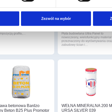
opian Płyty GALAXY fasada
ULTRAPANEL TG
0
1250X600X10mm
Zezwól na wybór
Z
Y fasada Są to płyty srebrzysto-
73
, produkowane na bazie
,86 zł
/ szt
acyjnego surowca, uszlachetnionego
ompozycją grafitu,…
Płyta budowlana Ultra Panel to
nowoczesny, wielofunkcyjny materiał
przeznaczony do wyrównywania ora
zabudowy ścian i…
awa betonowa Bardzo
WEŁNA MINERALNA 200 
y Beton B25 Plus Promotor
URSA SILVER 039