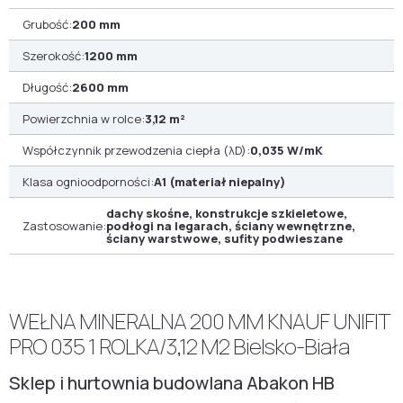
Grubość:
200 mm
Szerokość:
1200 mm
Długość:
2600 mm
Powierzchnia w rolce:
3,12 m²
Współczynnik przewodzenia ciepła (λD):
0,035 W/mK
Klasa ognioodporności:
A1 (materiał niepalny)
dachy skośne, konstrukcje szkieletowe,
Zastosowanie:
podłogi na legarach, ściany wewnętrzne,
ściany warstwowe, sufity podwieszane
WEŁNA MINERALNA 200 MM KNAUF UNIFIT
PRO 035 1 ROLKA/3,12 M2 Bielsko-Biała
Sklep i hurtownia budowlana Abakon HB