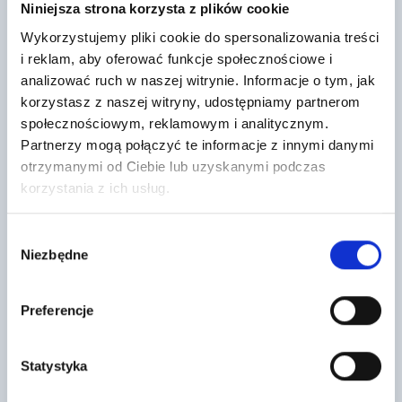
Niniejsza strona korzysta z plików cookie
Wykorzystujemy pliki cookie do spersonalizowania treści
i reklam, aby oferować funkcje społecznościowe i
analizować ruch w naszej witrynie. Informacje o tym, jak
korzystasz z naszej witryny, udostępniamy partnerom
społecznościowym, reklamowym i analitycznym.
Weber tynk IP INTER 25kg
Pustak ceramiczny PC 115
Partnerzy mogą połączyć te informacje z innymi danymi
12,5szt./m2 (144szt./pal)
26
otrzymanymi od Ciebie lub uzyskanymi podczas
,04 zł
/ szt
4
,91 zł
/ szt
korzystania z ich usług.
Poliuretanowy klej do styropianu
Pustak ceramiczny 155 Ceramika
TO-KPS stosowany do
Podkarpacka to materiał
przyklejania płyt styropianowych
konstrukcyjny o naturalnym
(EPS) oraz polistyrenu
Wybór
składzie, który jest przeznaczony
ekstrudowanego (XPS)…
Niezbędne
do…
zgody
Preferencje
Statystyka