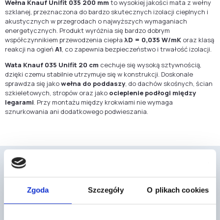
Wełna Knauf Unifit 035 200 mm
to wysokiej jakości mata z wełny
szklanej, przeznaczona do bardzo skutecznych izolacji cieplnych i
akustycznych w przegrodach o najwyższych wymaganiach
energetycznych. Produkt wyróżnia się bardzo dobrym
współczynnikiem przewodzenia ciepła
λD = 0,035 W/mK
oraz klasą
reakcji na ogień
A1
, co zapewnia bezpieczeństwo i trwałość izolacji.
Wata Knauf 035 Unifit 20 cm
cechuje się wysoką sztywnością,
dzięki czemu stabilnie utrzymuje się w konstrukcji. Doskonale
sprawdza się jako
wełna do poddaszy
, do dachów skośnych, ścian
szkieletowych, stropów oraz jako
ocieplenie podłogi między
legarami
. Przy montażu między krokwiami nie wymaga
sznurkowania ani dodatkowego podwieszania.
Zgoda
Szczegóły
O plikach cookies
Mogą cię również zainteresować