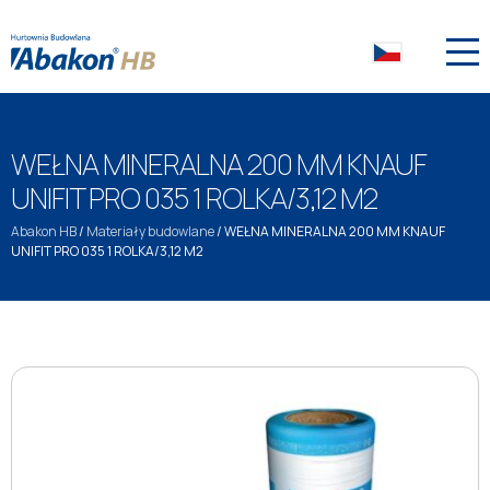
WEŁNA MINERALNA 200 MM KNAUF
UNIFIT PRO 035 1 ROLKA/3,12 M2
Abakon HB
/
Materiały budowlane
/
WEŁNA MINERALNA 200 MM KNAUF
UNIFIT PRO 035 1 ROLKA/3,12 M2