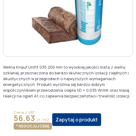
Wełna Knauf Unifit 035 200 mm to wysokiej jakości mata z wełny
szklanej, przeznaczona do bardzo skutecznych izolacji cieplnych i
akustycznych w przegrodach o najwyższych wymaganiach
energetycznych. Produkt wyróżnia się bardzo dobrym
współczynnikiem przewodzenia ciepła λD = 0,035 W/mK oraz klasą
reakcji na ogień A1, co zapewnia bezpieczeństwo i trwałość izolacji.
Cena z VAT:
56.63
Zapytaj o produkt
zł / m2
* NEGOCJUJ CENĘ