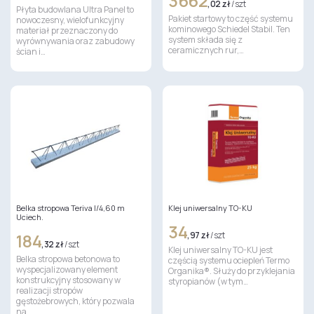
3662
,02 zł
/ szt
Płyta budowlana Ultra Panel to
Pakiet startowy to część systemu
nowoczesny, wielofunkcyjny
kominowego Schiedel Stabil. Ten
materiał przeznaczony do
system składa się z
wyrównywania oraz zabudowy
ceramicznych rur,…
ścian i…
Belka stropowa Teriva I/4,60 m
Klej uniwersalny TO-KU
Uciech.
34
184
,97 zł
/ szt
,32 zł
/ szt
Klej uniwersalny TO-KU jest
Belka stropowa betonowa to
częścią systemu ociepleń Termo
wyspecjalizowany element
Organika®. Służy do przyklejania
konstrukcyjny stosowany w
styropianów (w tym…
realizacji stropów
gęstożebrowych, który pozwala
na…