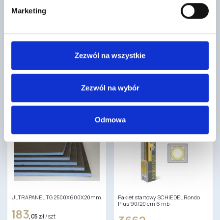
Marketing
Styropian Płyty SILVER fasada #250
Dachówka podstawowa PLANUM
LONGLIFE MAT Czarny NELSKAMP
Styropian Termo Organika EPS
040 SILVER fasada to wysokiej
7
,68 zł
/ szt
Zezwól na wszystkie
jakości płyty styropianowe,
dostępne w kolorze…
Dachówki Planum to płaskie
dachówki betonowe, idealne do
nietypowych i nowoczesnych
Zezwól na wybór
dachów. Tworzą geometryczne i…
Odmowa
ULTRAPANEL TG 2500X600X20mm
Pakiet startowy SCHIEDEL Rondo
Plus 90/20 cm 6 mb
183
,05 zł
/ szt