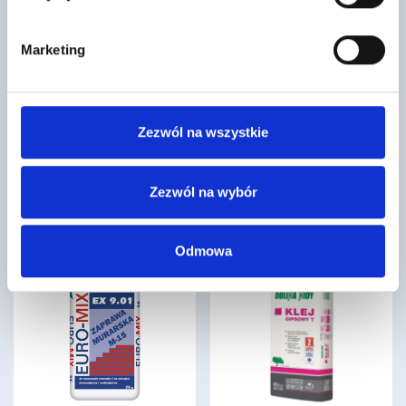
Marketing
Okno dachowe ROTO Designo R79 H
Rura kanalizacyjna pomarańczowa
Standard 74×118 3-szybowe
fi 110/ dł 2000 3,4 PP
Zezwól na wszystkie
1853
45
,22 zł
/ szt
,99 zł
/ szt
Okno Designo R7 posiada
Rura kanalizacyjna wykonana
Zezwól na wybór
skrzydło zawieszone w ¾
jest z polichlorku winylu (PCV).
wysokości ramy, dzięki czemu
Jest to rura zewnętrzna,
charakteryzuje się lepszą…
przeznaczona do prawidłowego…
Odmowa