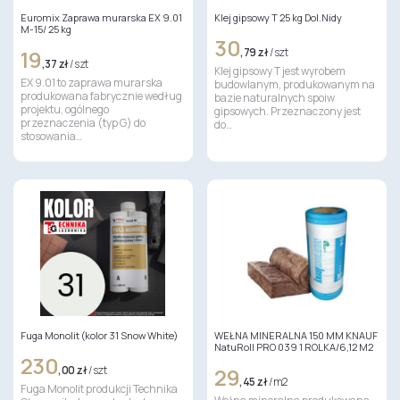
Euromix Zaprawa murarska EX 9.01
Klej gipsowy T 25 kg Dol.Nidy
M-15/ 25 kg
30
19
,79 zł
/ szt
,37 zł
/ szt
Klej gipsowy T jest wyrobem
EX 9.01 to zaprawa murarska
budowlanym, produkowanym na
produkowana fabrycznie według
bazie naturalnych spoiw
projektu, ogólnego
gipsowych. Przeznaczony jest
przeznaczenia (typ G) do
do…
stosowania…
Fuga Monolit (kolor 31 Snow White)
WEŁNA MINERALNA 150 MM KNAUF
NatuRoll PRO 039 1 ROLKA/6,12 M2
230
,00 zł
/ szt
29
,45 zł
/ m2
Fuga Monolit produkcji Technika