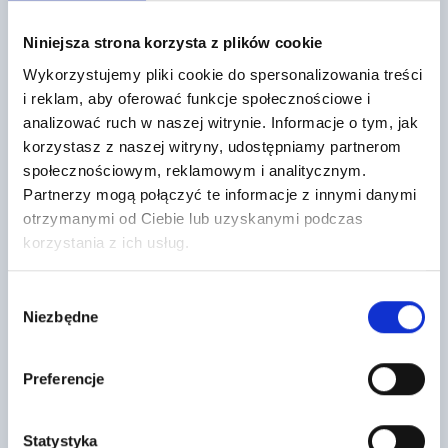
Mogą cię również zainteresować
Niniejsza strona korzysta z plików cookie
Wykorzystujemy pliki cookie do spersonalizowania treści
i reklam, aby oferować funkcje społecznościowe i
analizować ruch w naszej witrynie. Informacje o tym, jak
korzystasz z naszej witryny, udostępniamy partnerom
społecznościowym, reklamowym i analitycznym.
Partnerzy mogą połączyć te informacje z innymi danymi
otrzymanymi od Ciebie lub uzyskanymi podczas
Tynk akrylowy baranek 1,5mm TO-
ULTRAPANEL TG 2500X600X50mm
korzystania z ich usług.
TA baza A
252
8
,15 zł
/ szt
,06 zł
/ kg
Płyta budowlana Ultra Panel to
Wybór
Tynk akrylowy “Baranek” o ziarnie
nowoczesny, wielofunkcyjny
Niezbędne
1,5 mm to gotowa do użycia
zgody
materiał przeznaczony do
barwna masa tynkarska na…
wyrównywania oraz zabudowy
ścian i…
Preferencje
Statystyka