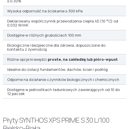
≤ 0,30%
Wysoka odporność na ściskanie ≥ 300 kPa
Deklarowany współczynnik przewodzenia ciepła λD (10 °C) od
0,032 W/mK
Dostępne w różnych grubościach 100 mm
Ekologiczne i bezpieczne dla zdrowia, dopuszczone do
kontaktu z żywnością
Różne opcje krawędzi:
proste, na zakładkę lub pióro-wpust
Idealne do izolacji fundamentów, dachów, ścian i podłóg
Odporne na działanie czynników biologicznych i chemicznych
Dostępne w jednostkach ładunkowych zawierających od 10 do
12 paczek
Płyty SYNTHOS XPS PRIME S 30 L/100
Bielsko-Biała