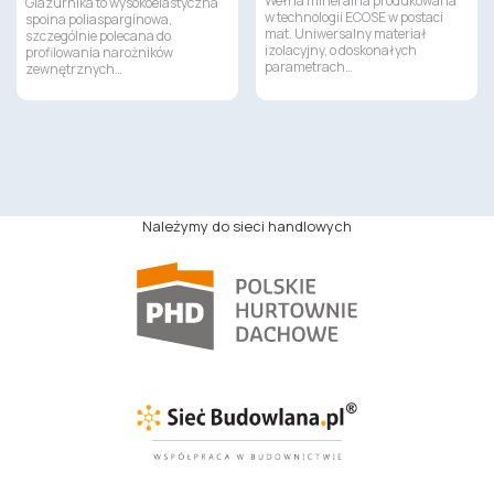
Wełna mineralna produkowana
Glazurnika to wysokoelastyczna
w technologii ECOSE w postaci
spoina poliasparginowa,
mat. Uniwersalny materiał
szczególnie polecana do
izolacyjny, o doskonałych
profilowania narożników
parametrach…
zewnętrznych…
Należymy do sieci handlowych