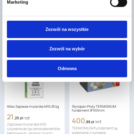
Marketing
90/20 cm 6 mb
worek 5 KG
3105
40
,50 zł
/ szt
,47 zł
/ szt
Pakiet startowy to część systemu
Rigips® VARIO to najwyższej
kominowego Schiedel Stabil. Ten
jakości, super wytrzymała,
Zezwól na wszystkie
system składa się z
wzmocniona polimerami masa
ceramicznych rur,…
szpachlowa na bazie
drobnoziarnistego gipsu…
Zezwól na wybór
Odmowa
Atlas Zaprawa murarska M10 25 kg
Styropian Płyty TERMONIUM
fundament #100mm
21
,25 zł
/ szt
400
,88 zł
/ m3
Zaprawa murarska M10
TERMONIUM fundament są
używana do łączenia elementów
wykonane z surowca
betonowych, ceramicznych i