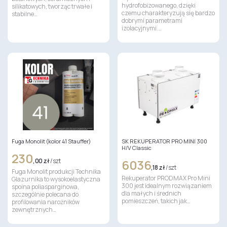
hydrofobizowanego, dzięki
silikatowych, tworząc trwałe i
czemu charakteryzują się bardzo
stabilne…
dobrymi parametrami
izolacyjnymi.…
Fuga Monolit (kolor 41 Stauffer)
SK REKUPERATOR PRO MINI 300
H/V Classic
230
,00 zł
/ szt
6036
,18 zł
/ szt
Fuga Monolit produkcji Technika
Rekuperator PRODMAX Pro Mini
Glazurnika to wysokoelastyczna
300 jest idealnym rozwiązaniem
spoina poliasparginowa,
dla małych i średnich
szczególnie polecana do
pomieszczeń, takich jak…
profilowania narożników
zewnętrznych…