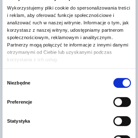
Wykorzystujemy pliki cookie do spersonalizowania treści
i reklam, aby oferować funkcje społecznościowe i
analizować ruch w naszej witrynie. Informacje o tym, jak
ULTRAPANEL TG 2500X600X30mm
Belka stropowa Teriva I/1,60 m
Uciech.
korzystasz z naszej witryny, udostępniamy partnerom
197
,73 zł
/ szt
55
społecznościowym, reklamowym i analitycznym.
,46 zł
/ szt
Płyta budowlana Ultra Panel to
Partnerzy mogą połączyć te informacje z innymi danymi
Belka stropowa betonowa to
nowoczesny, wielofunkcyjny
wyspecjalizowany element
materiał przeznaczony do
otrzymanymi od Ciebie lub uzyskanymi podczas
konstrukcyjny stosowany w
wyrównywania oraz zabudowy
korzystania z ich usług.
realizacji stropów
ścian i…
gęstożebrowych, który pozwala
na…
Wybór
Niezbędne
zgody
Preferencje
Statystyka
Pakiet startowy SCHIEDEL STABIL
Rigips Masa szpachlowa Vario –