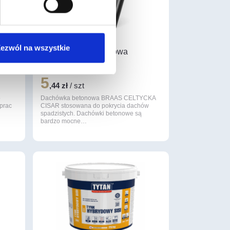
ezwól na wszystkie
ęta
Dachówka podstawowa
Celtycka cisar grafit
5
,44 zł
/ szt
o
Dachówka betonowa BRAAS CELTYCKA
 prac
CISAR stosowana do pokrycia dachów
spadzistych. Dachówki betonowe są
bardzo mocne…