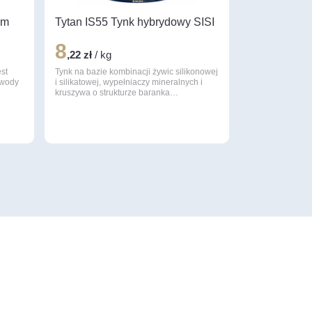
mm
Tytan IS55 Tynk hybrydowy SISI
8
,22 zł
/ kg
st
Tynk na bazie kombinacji żywic silikonowej
 wody
i silikatowej, wypełniaczy mineralnych i
kruszywa o strukturze baranka…