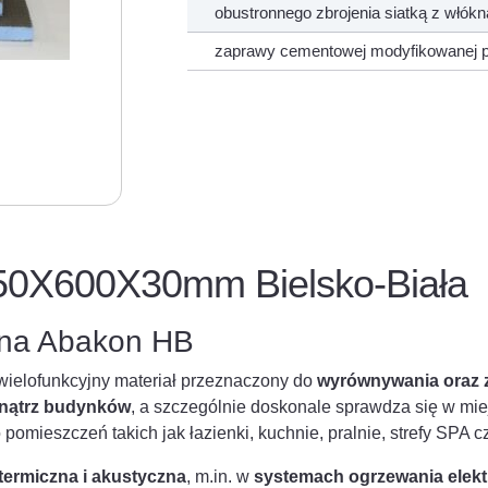
obustronnego zbrojenia siatką z włók
zaprawy cementowej modyfikowanej p
0X600X30mm Bielsko-Biała
ana Abakon HB
wielofunkcyjny materiał przeznaczony do
wyrównywania oraz 
ewnątrz budynków
, a szczególnie doskonale sprawdza się w mi
omieszczeń takich jak łazienki, kuchnie, pralnie, strefy SPA cz
 termiczna i akustyczna
, m.in. w
systemach ogrzewania elekt