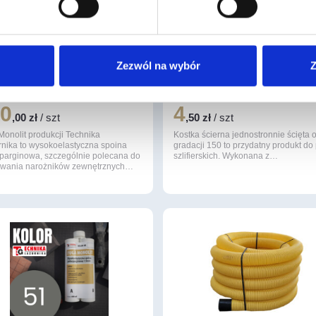
Zezwól na wybór
Z
 Monolit (kolor 60 Pearl
Kostka ścierna jednostr. Ści
k)
gr. 150
30
4
,00 zł
/ szt
,50 zł
/ szt
Monolit produkcji Technika
Kostka ścierna jednostronnie ścięta 
rnika to wysokoelastyczna spoina
gradacji 150 to przydatny produkt do
sparginowa, szczególnie polecana do
szlifierskich. Wykonana z…
lowania narożników zewnętrznych…