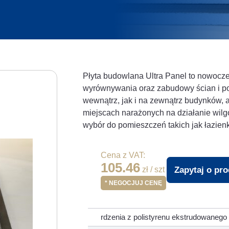
Płyta budowlana Ultra Panel to nowocze
wyrównywania oraz zabudowy ścian i p
wewnątrz, jak i na zewnątrz budynków, 
miejscach narażonych na działanie wilg
wybór do pomieszczeń takich jak łazienki
Cena z VAT:
105.46
Zapytaj o pr
zł / szt
* NEGOCJUJ CENĘ
rdzenia z polistyrenu ekstrudowanego