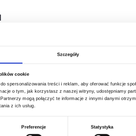
l
chstronne zastosowanie w budownictwie i wykończeniach wnętrz
Szczegóły
 plików cookie
do spersonalizowania treści i reklam, aby oferować funkcje sp
ormacje o tym, jak korzystasz z naszej witryny, udostępniamy p
Partnerzy mogą połączyć te informacje z innymi danymi otrzym
esować
nia z ich usług.
Preferencje
Statystyka