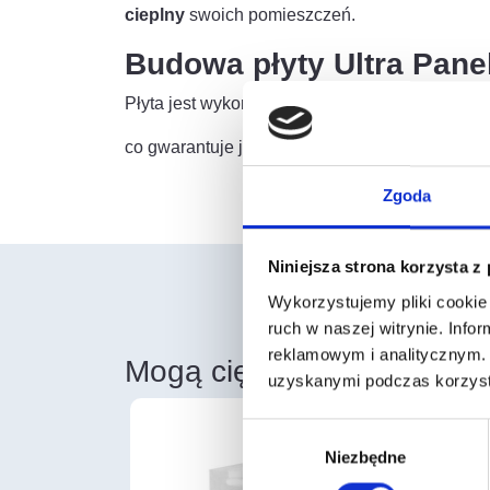
cieplny
swoich pomieszczeń.
Budowa płyty Ultra Pane
Płyta jest wykonana z:
co gwarantuje jej trwałość, odporność i wsze
Zgoda
Niniejsza strona korzysta z
Wykorzystujemy pliki cookie 
ruch w naszej witrynie. Inf
reklamowym i analitycznym. 
Mogą cię również zainter
uzyskanymi podczas korzysta
Wybór
Niezbędne
zgody