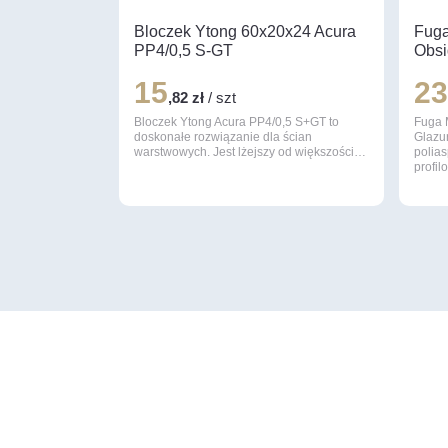
Bloczek Ytong 60x20x24 Acura
Fuga
PP4/0,5 S-GT
Obsi
15
2
,82 zł
/ szt
Bloczek Ytong Acura PP4/0,5 S+GT to
Fuga 
doskonałe rozwiązanie dla ścian
Glazu
warstwowych. Jest lżejszy od większości…
polia
profi