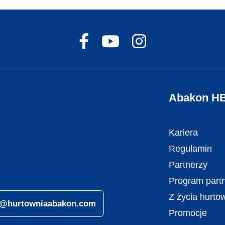
Abakon H
Kariera
Regulamin
Partnerzy
Program partn
Z życia hurto
ro@hurtowniaabakon.com
Promocje