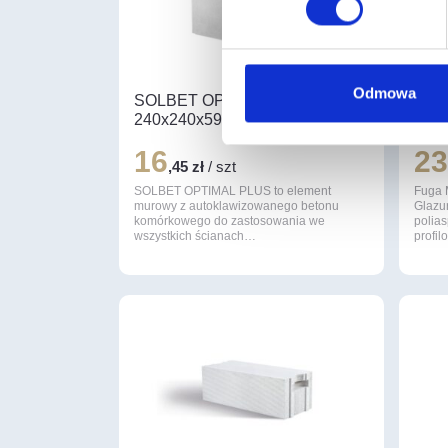
Odmowa
SOLBET OPTIMAL PLUS 500
Fuga
240x240x590 PAL 48
Blac
16
2
,45 zł
/ szt
SOLBET OPTIMAL PLUS to element
Fuga 
murowy z autoklawizowanego betonu
Glazu
komórkowego do zastosowania we
polia
wszystkich ścianach…
profi