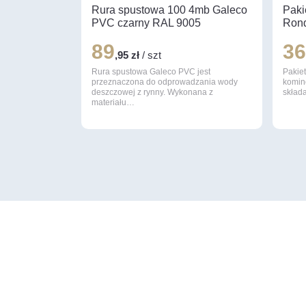
Rura spustowa 100 4mb Galeco
Paki
PVC czarny RAL 9005
Rond
89
3
,95 zł
/ szt
Rura spustowa Galeco PVC jest
Pakiet
przeznaczona do odprowadzania wody
komin
deszczowej z rynny. Wykonana z
składa
materiału…