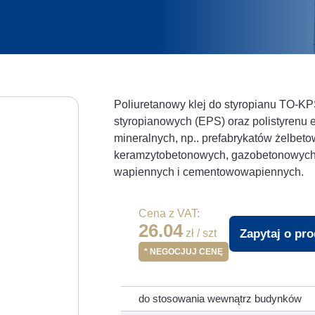
Poliuretanowy klej do styropianu TO-KP
styropianowych (EPS) oraz polistyrenu
mineralnych, np.. prefabrykatów żelbet
keramzytobetonowych, gazobetonowych,
wapiennych i cementowowapiennych.
Cena z VAT:
26.04
Zapytaj o pr
zł / szt
* NEGOCJUJ CENĘ
do stosowania wewnątrz budynków