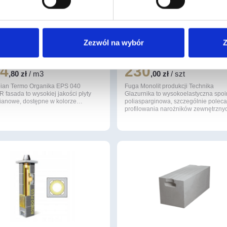
opian Płyty SILVER fasada
Fuga Monolit (kolor 52 Sand
Zezwól na wybór
Z
0
Brown)
04
230
,80 zł
/ m3
,00 zł
/ szt
pian Termo Organika EPS 040
Fuga Monolit produkcji Technika
 fasada to wysokiej jakości płyty
Glazurnika to wysokoelastyczna spo
pianowe, dostępne w kolorze…
poliasparginowa, szczególnie polec
profilowania narożników zewnętrzn