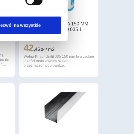
y
WEŁNA MINERALNA 150 MM
ezwól na wszystkie
KNAUF UNIFIT PRO 035 1
ROLKA/4,08 M2
42
,45 zł
/ m2
ina
Wełna Knauf Unifit 035 150 mm to wysokiej
ana do
jakości mata z wełny szklanej,
ych…
przeznaczona do bardzo…