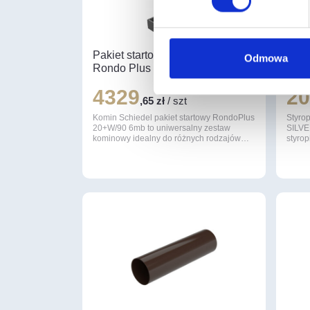
Pakiet startowy SCHIEDEL
Styr
Odmowa
Rondo Plus 90/20+W cm 6 mb
#15
4329
2
,65 zł
/ szt
Komin Schiedel pakiet startowy RondoPlus
Styro
20+W/90 6mb to uniwersalny zestaw
SILVER
kominowy idealny do różnych rodzajów…
styro