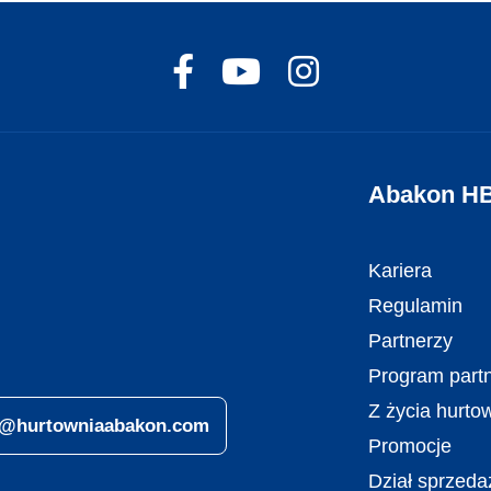
Abakon H
Kariera
Regulamin
Partnerzy
Program partn
Z życia hurto
ro@hurtowniaabakon.com
Promocje
Dział sprzeda