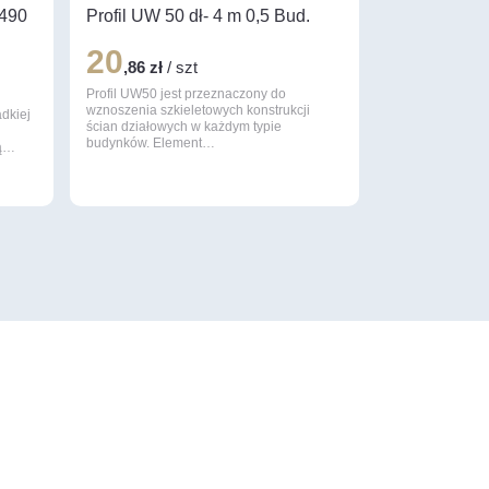
x490
Profil UW 50 dł- 4 m 0,5 Bud.
20
,86 zł
/ szt
Profil UW50 jest przeznaczony do
wznoszenia szkieletowych konstrukcji
dkiej
ścian działowych w każdym typie
budynków. Element…
żą…