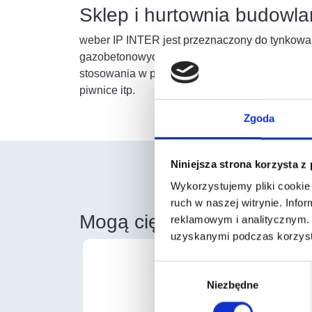
Sklep i hurtownia budowl
weber IP INTER jest przeznaczony do tynkowa
gazobetonowych oraz silikatowych wewnątrz b
stosowania w pomieszczeniach suchych, jak rów
piwnice itp.
Zgoda
Niniejsza strona korzysta z
Wykorzystujemy pliki cookie 
ruch w naszej witrynie. Inf
Mogą cię również zainter
reklamowym i analitycznym. 
uzyskanymi podczas korzysta
Wybór
Niezbędne
zgody