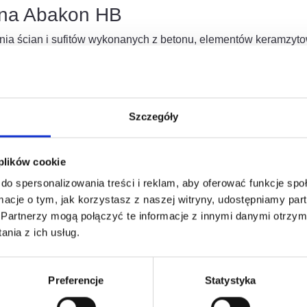
ana Abakon HB
nia ścian i sufitów wykonanych z betonu, elementów keramzyt
udynków mieszkalnych, obiektów handlowych i użyteczności pu
nież w pomieszczeniach narażonych na wyższe zawilgocenie typ
Szczegóły
 plików cookie
do spersonalizowania treści i reklam, aby oferować funkcje sp
ormacje o tym, jak korzystasz z naszej witryny, udostępniamy p
esować
Partnerzy mogą połączyć te informacje z innymi danymi otrzym
nia z ich usług.
Preferencje
Statystyka