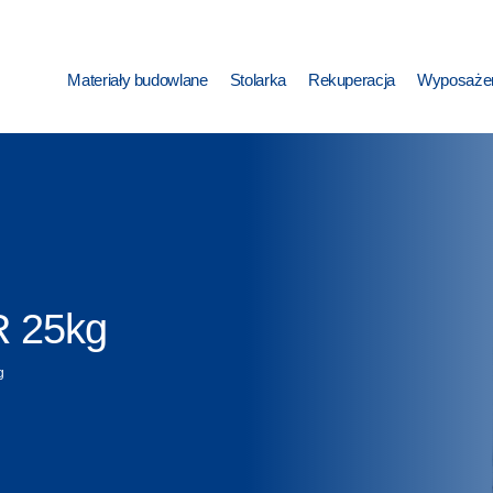
Materiały budowlane
Stolarka
Rekuperacja
Wyposażen
R 25kg
g