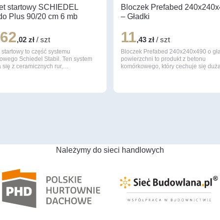
et startowy SCHIEDEL
Bloczek Prefabed 240x240
o Plus 90/20 cm 6 mb
– Gładki
662
11
,02 zł
/ szt
,43 zł
/ szt
 startowy to część systemu
Bloczek Prefabed 240x240x490 o gła
owego Schiedel Stabil. Ten system
powierzchni to produkt z betonu
 się z ceramicznych rur,…
komórkowego, który cechuje się du
Należymy do sieci handlowych