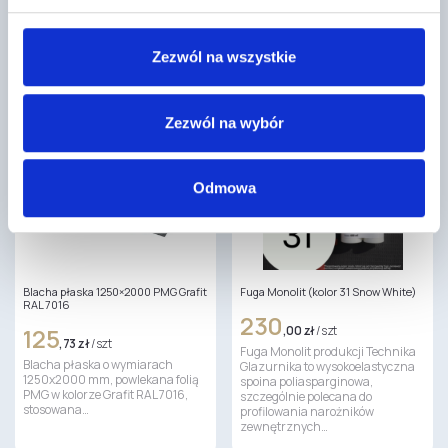
Glazurnika to wysokoelastyczna
TO-KPS stosowany do
spoina poliasparginowa,
przyklejania płyt styropianowych
szczególnie polecana do
(EPS) oraz polistyrenu
profilowania narożników
ekstrudowanego (XPS)…
Zezwól na wszystkie
zewnętrznych…
Zezwól na wybór
Odmowa
Blacha płaska 1250×2000 PMG Grafit
Fuga Monolit (kolor 31 Snow White)
RAL 7016
230
125
,00 zł
/ szt
,73 zł
/ szt
Fuga Monolit produkcji Technika
Blacha płaska o wymiarach
Glazurnika to wysokoelastyczna
1250x2000 mm, powlekana folią
spoina poliasparginowa,
PMG w kolorze Grafit RAL 7016,
szczególnie polecana do
stosowana…
profilowania narożników
zewnętrznych…