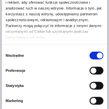
i reklam, aby oferować funkcje społecznościowe i
analizować ruch w naszej witrynie. Informacje o tym, jak
Tytan IS55 Tynk hybrydowy SISI
ULTRAPANEL TG 2500X600X40mm
korzystasz z naszej witryny, udostępniamy partnerom
8
242
,22 zł
/ kg
,45 zł
/ szt
społecznościowym, reklamowym i analitycznym.
Tynk na bazie kombinacji żywic
Płyta budowlana Ultra Panel to
Partnerzy mogą połączyć te informacje z innymi danymi
silikonowej i silikatowej,
nowoczesny, wielofunkcyjny
wypełniaczy mineralnych i
materiał przeznaczony do
otrzymanymi od Ciebie lub uzyskanymi podczas
kruszywa o strukturze baranka…
wyrównywania oraz zabudowy
korzystania z ich usług.
ścian i…
Wybór
Niezbędne
zgody
Preferencje
Statystyka
Fuga Monolit (kolor 36 Jade White)
Weber tynk IP INTER 25kg
265
26
Marketing
,00 zł
/ szt
,04 zł
/ szt
Fuga Monolit produkcji Technika
Poliuretanowy klej do styropianu