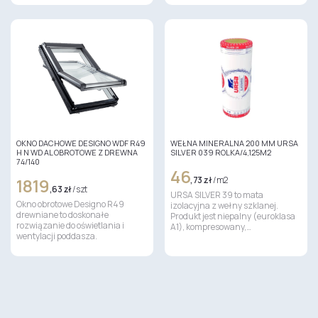
OKNO DACHOWE DESIGNO WDF R49
WEŁNA MINERALNA 200 MM URSA
H N WD AL OBROTOWE Z DREWNA
SILVER 039 ROLKA/4,125M2
74/140
46
1819
,73 zł
/ m2
,63 zł
/ szt
URSA SILVER 39 to mata
Okno obrotowe Designo R49
izolacyjna z wełny szklanej.
drewniane to doskonałe
Produkt jest niepalny (euroklasa
rozwiązanie do oświetlania i
A1), kompresowany,…
wentylacji poddasza.