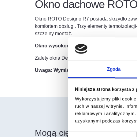
Okno dachowe ROTO 
Okno ROTO Designo R7 posiada skrzydło zawie
komfortem obsługi. Trzy elementy termoizolacj
szczelny montaż.
Okno wysokoosiowe Designo R7. Zakres sto
Zalety okna Designo R7:
Zgoda
Uwaga: Wymiar z termo-blokiem WD jest wię
Niniejsza strona korzysta z
Wykorzystujemy pliki cookie 
ruch w naszej witrynie. Inf
reklamowym i analitycznym. 
uzyskanymi podczas korzysta
Mogą cię również zainter
Wybór