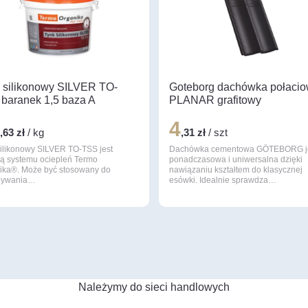
 silikonowy SILVER TO-
Goteborg dachówka połaci
baranek 1,5 baza A
PLANAR grafitowy
0
4
,63 zł
/ kg
,31 zł
/ szt
silikonowy SILVER TO-TSS jest
Dachówka cementowa GÖTEBORG j
ią systemu ociepleń Termo
ponadczasowa i uniwersalna dzięki
ika®. Może być stosowany do
nawiązaniu kształtem do klasycznej
nywania…
esówki. Idealnie sprawdza…
Należymy do sieci handlowych