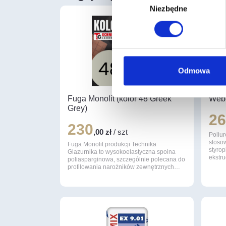
Niezbędne
zgody
Odmowa
Fuga Monolit (kolor 48 Greek
Webe
Grey)
2
230
,00 zł
/ szt
Poliu
stosow
Fuga Monolit produkcji Technika
styro
Glazurnika to wysokoelastyczna spoina
ekstr
poliasparginowa, szczególnie polecana do
profilowania narożników zewnętrznych…