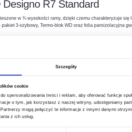
Designo R7 Standard
szone w ¾ wysokości ramy, dzięki czemu charakteryzuje się 
i- pakiet 3-szybowy, Termo-blok WD oraz folia paroizolacyjna 
sowania: kąt nachylenia dachu 20-65°
Szczegóły
kszy o 6 cm. Należy to uwzględnić przy projektowaniu więź
 plików cookie
do spersonalizowania treści i reklam, aby oferować funkcje sp
ormacje o tym, jak korzystasz z naszej witryny, udostępniamy p
Partnerzy mogą połączyć te informacje z innymi danymi otrzym
nia z ich usług.
esować