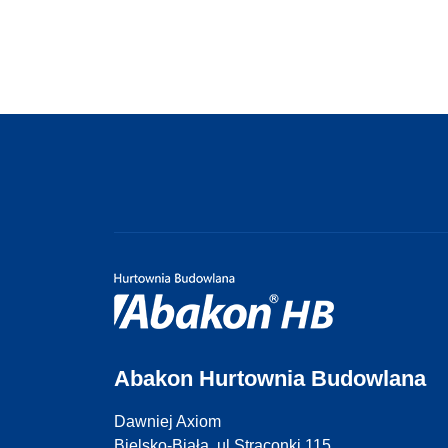
Abakon Hurtownia Budowlana
Dawniej Axiom
Bielsko-Biała, ul.Straconki 115