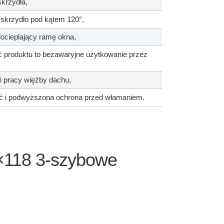
krzydła,
 skrzydło pod kątem 120°,
cieplający ramę okna,
ść produktu to bezawaryjne użytkowanie przez
ki pracy więźby dachu,
ść i podwyższona ochrona przed włamaniem.
×118 3-szybowe