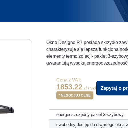
Okno Designo R7 posiada skrzydło zaw
charakteryzuje się lepszą funkcjonalno
elementy termoizolacji- pakiet 3-szybow
gwarantują wysoką energooszczędność 
Cena z VAT:
1853.22
Zapytaj o p
zł / szt
* NEGOCJUJ CENĘ
energooszczędny pakiet 3-szybowy,
swobodny dostęp do otwartego okna w 