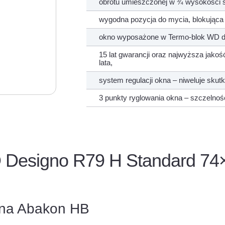
obrotu umieszczonej w ¾ wysokości s
wygodna pozycja do mycia, blokująca
okno wyposażone w Termo-blok WD do
15 lat gwarancji oraz najwyższa jako
lata,
system regulacji okna – niweluje skut
3 punkty ryglowania okna – szczelno
Designo R79 H Standard 74
ana Abakon HB