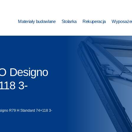
Materiały budowlane
Stolarka
Rekuperacja
Wyposażen
O Designo
118 3-
gno R79 H Standard 74×118 3-