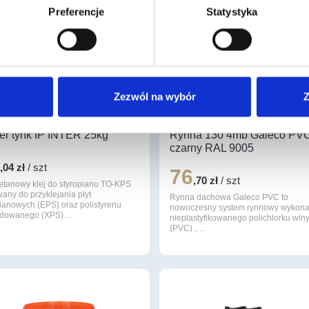
Preferencje
Statystyka
Zezwól na wybór
Z
r tynk IP INTER 25kg
Rynna 130 4mb Galeco PV
czarny RAL 9005
6
,04 zł
/ szt
76
,70 zł
/ szt
retanowy klej do styropianu TO-KPS
any do przyklejania płyt
Rynna dachowa Galeco PVC to
pianowych (EPS) oraz polistyrenu
nowoczesny system rynnowy wykona
udowanego (XPS)…
nieplastyfikowanego polichlorku win
(PVC) ,…