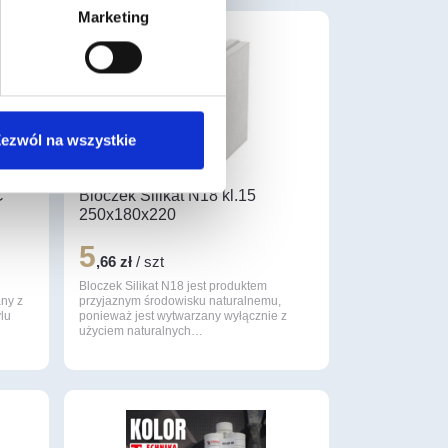
Marketing
ezwól na wszystkie
C
Bloczek Silikat N18 kl.15
250x180x220
5
,66 zł
/ szt
Bloczek Silikat N18 jest produktem
ny z
przyjaznym środowisku naturalnemu,
ylu
ponieważ jest wytwarzany wyłącznie z
użyciem naturalnych…