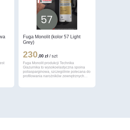
owa
Fuga Monolit (kolor 57 Light
Grey)
230
,00 zł
/ szt
est
Fuga Monolit produkcji Technika
Glazurnika to wysokoelastyczna spoina
poliasparginowa, szczególnie polecana do
profilowania narożników zewnętrznych…