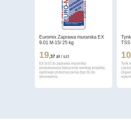
Euromix Zaprawa murarska EX
Tynk
9.01 M-15/ 25 kg
TSS 
19
1
,37 zł
/ szt
EX 9.01 to zaprawa murarska
Tynk 
produkowana fabrycznie według projektu,
częśc
ogólnego przeznaczenia (typ G) do
Organ
stosowania…
wyko