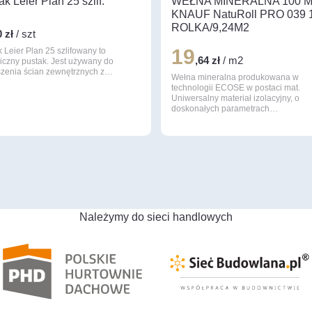
ak Leier Plan 25 szlif.
WEŁNA MINERALNA 100 
KNAUF NatuRoll PRO 039 
ROLKA/9,24M2
0 zł
/ szt
19
 Leier Plan 25 szlifowany to
,64 zł
/ m2
iczny pustak. Jest używany do
zenia ścian zewnętrznych z…
Wełna mineralna produkowana w
technologii ECOSE w postaci mat.
Uniwersalny materiał izolacyjny, o
doskonałych parametrach…
Należymy do sieci handlowych