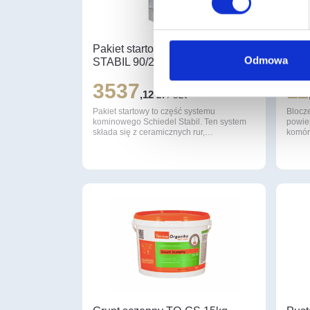
Pakiet startowy SCHIEDEL
Bloc
Odmowa
STABIL 90/20+2W cm 6mb
– Gł
3537
11
,12 zł
/ szt
Pakiet startowy to część systemu
Blocz
kominowego Schiedel Stabil. Ten system
powier
składa się z ceramicznych rur,…
komór