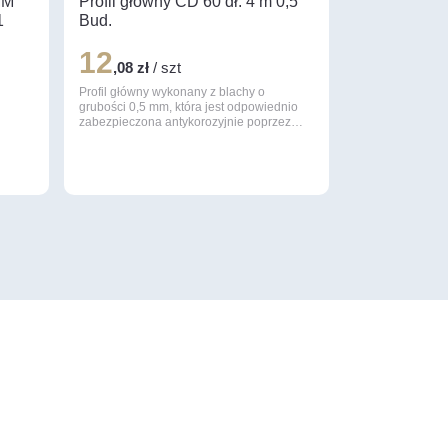
MM
Profil główny CD 60 dł. 4 m 0,5
1
Bud.
12
,08 zł
/ szt
Profil główny wykonany z blachy o
grubości 0,5 mm, która jest odpowiednio
zabezpieczona antykorozyjnie poprzez…