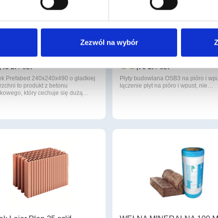
zek Prefabed 240x240x490
Płyta budowlana OSB3 GR.
Zezwól na wybór
Z
adki
MM WYM. 2500X625 P+W
88
,43 zł
/ szt
,79 zł
/ szt
ek Prefabed 240x240x490 o gładkiej
Płyty budowlana OSB3 na pióro i wpu
zchni to produkt z betonu
łączenie płyt na pióro i wpust, nie…
kowego, który cechuje się dużą…