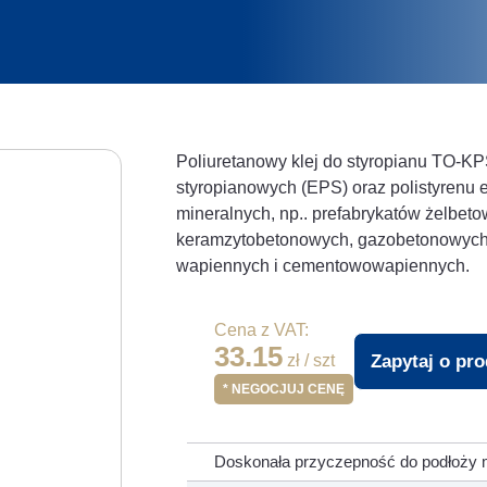
Poliuretanowy klej do styropianu TO-KP
styropianowych (EPS) oraz polistyrenu
mineralnych, np.. prefabrykatów żelbet
keramzytobetonowych, gazobetonowych,
wapiennych i cementowowapiennych.
Cena z VAT:
33.15
Zapytaj o pr
zł / szt
* NEGOCJUJ CENĘ
Doskonała przyczepność do podłoży m