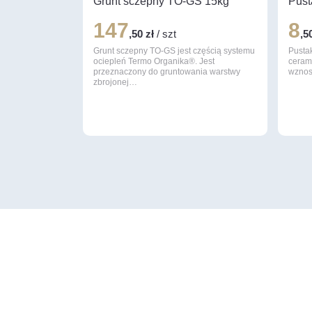
Grunt sczepny TO-GS 15kg
Pust
147
8
,50 zł
/ szt
,5
Grunt sczepny TO-GS jest częścią systemu
Pustak
ociepleń Termo Organika®. Jest
ceram
przeznaczony do gruntowania warstwy
wznos
zbrojonej…