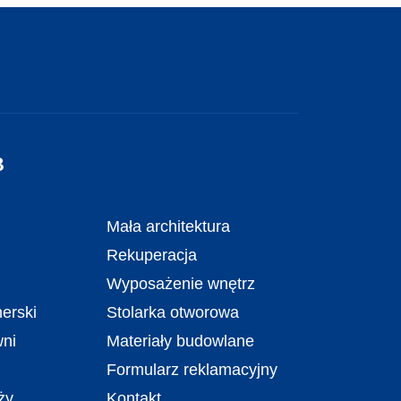
B
Mała architektura
Rekuperacja
Wyposażenie wnętrz
erski
Stolarka otworowa
wni
Materiały budowlane
Formularz reklamacyjny
ży
Kontakt