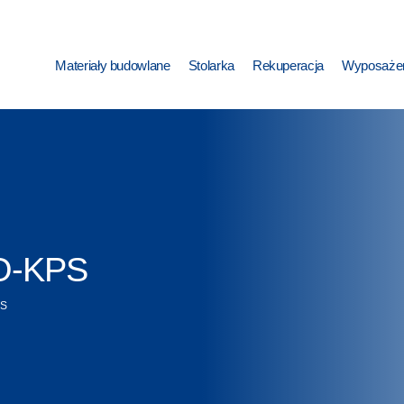
Materiały budowlane
Stolarka
Rekuperacja
Wyposażen
TO-KPS
PS