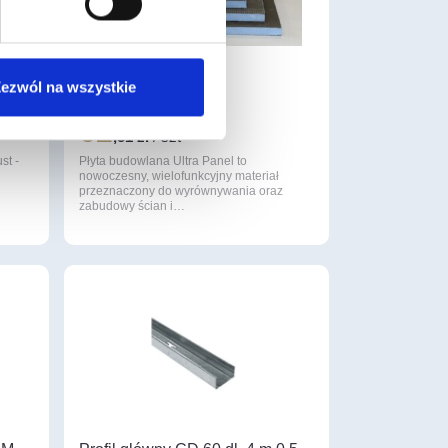
 22
ULTRAPANEL TG
ezwól na wszystkie
1250X600X6mm
62
,51 zł
/ szt
st -
Płyta budowlana Ultra Panel to
nowoczesny, wielofunkcyjny materiał
przeznaczony do wyrównywania oraz
zabudowy ścian i…