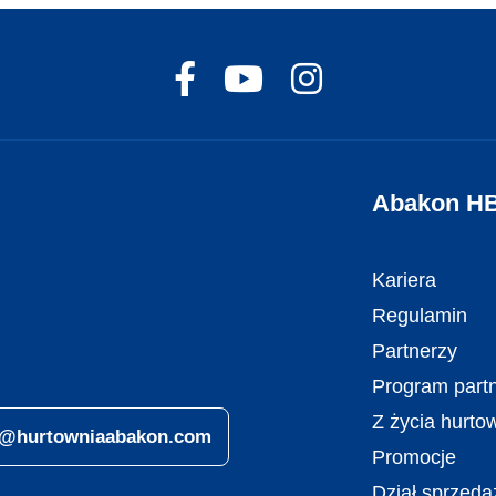
Abakon H
Kariera
Regulamin
Partnerzy
Program partn
Z życia hurto
ro@hurtowniaabakon.com
Promocje
Dział sprzeda