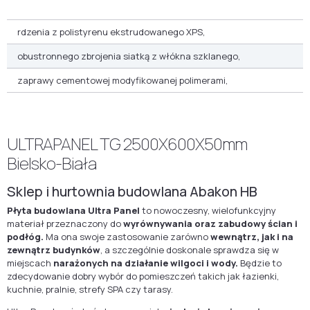
rdzenia z polistyrenu ekstrudowanego XPS,
obustronnego zbrojenia siatką z włókna szklanego,
zaprawy cementowej modyfikowanej polimerami,
ULTRAPANEL TG 2500X600X50mm
Bielsko-Biała
Sklep i hurtownia budowlana Abakon HB
Płyta budowlana Ultra Panel
to nowoczesny, wielofunkcyjny
materiał przeznaczony do
wyrównywania oraz zabudowy ścian i
podłóg.
Ma ona swoje zastosowanie zarówno
wewnątrz, jak i na
zewnątrz budynków
, a szczególnie doskonale sprawdza się w
miejscach
narażonych na działanie wilgoci i wody.
Będzie to
zdecydowanie dobry wybór do pomieszczeń takich jak łazienki,
kuchnie, pralnie, strefy SPA czy tarasy.