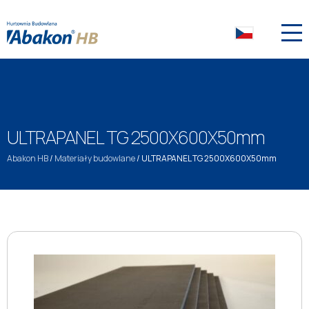
ULTRAPANEL TG 2500X600X50mm
Abakon HB
/
Materiały budowlane
/
ULTRAPANEL TG 2500X600X50mm