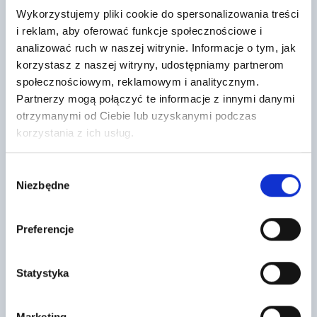
Wykorzystujemy pliki cookie do spersonalizowania treści
i reklam, aby oferować funkcje społecznościowe i
analizować ruch w naszej witrynie. Informacje o tym, jak
Dachówka podstawowa Nelskamp
Rigips Masa szpachlowa Vario –
korzystasz z naszej witryny, udostępniamy partnerom
Sigma LongLife Mat czarny
worek 5 KG
NELSKAMP
społecznościowym, reklamowym i analitycznym.
40
5
,47 zł
/ szt
Partnerzy mogą połączyć te informacje z innymi danymi
,67 zł
/ szt
Rigips® VARIO to najwyższej
otrzymanymi od Ciebie lub uzyskanymi podczas
Dachówka podstawowa
jakości, super wytrzymała,
Nelskamp Sigma LongLife Mat to
wzmocniona polimerami masa
korzystania z ich usług.
betonowa dachówka o
szpachlowa na bazie
symetrycznie zakrzywionej
drobnoziarnistego gipsu…
formie. Jej wygięty…
Wybór
Niezbędne
zgody
Preferencje
Statystyka
Marketing
Fuga Monolit (kolor 38 Gold Rock)
Fuga Monolit (kolor 43 Wooden Grey)