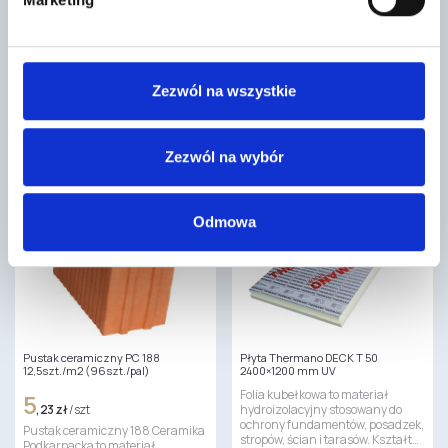
265
230
,00 zł
/ szt
,00 zł
/ szt
Fuga Monolit produkcji Technika
Fuga Monolit produkcji Technika
Glazurnika to wysokoelastyczna
Glazurnika to wysokoelastyczna
spoina poliasparginowa,
spoina poliasparginowa,
Zezwól na wszystkie
szczególnie polecana do
szczególnie polecana do
profilowania narożników
profilowania narożników
zewnętrznych…
zewnętrznych…
Zezwól na wybór
Odmowa
Pustak ceramiczny PC 188
Płyta Thermano DECK T 50
12,5szt./m2 (96szt./pal)
2400×1200 mm UV
Folia kubełkowa to materiał
5
,23 zł
/ szt
hydroizolacyjny stosowany do
ochrony fundamentów, posadzek,
Pustak ceramiczny 188 Ceramika
stropów, ścian i tarasów. Kształt…
Podkarpacka to materiał