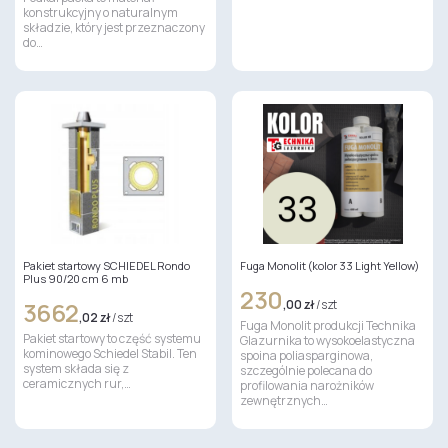
konstrukcyjny o naturalnym
składzie, który jest przeznaczony
do…
Pakiet startowy SCHIEDEL Rondo
Fuga Monolit (kolor 33 Light Yellow)
Plus 90/20 cm 6 mb
230
3662
,00 zł
/ szt
,02 zł
/ szt
Fuga Monolit produkcji Technika
Pakiet startowy to część systemu
Glazurnika to wysokoelastyczna
kominowego Schiedel Stabil. Ten
spoina poliasparginowa,
system składa się z
szczególnie polecana do
ceramicznych rur,…
profilowania narożników
zewnętrznych…