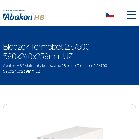
Bloczek Termobet 2,5/500
590x240x239mm UZ
Abakon HB
/
Materiały budowlane
/
Bloczek Termobet 2,5/500
590x240x239mm UZ