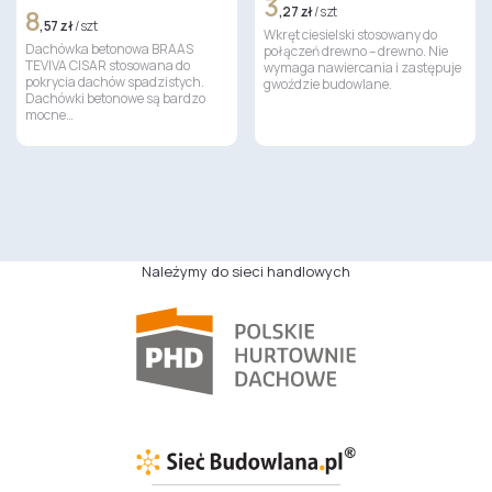
3
8
,27 zł
/ szt
,57 zł
/ szt
Wkręt ciesielski stosowany do
Dachówka betonowa BRAAS
połączeń drewno – drewno. Nie
TEVIVA CISAR stosowana do
wymaga nawiercania i zastępuje
pokrycia dachów spadzistych.
gwoździe budowlane.
Dachówki betonowe są bardzo
mocne…
Należymy do sieci handlowych