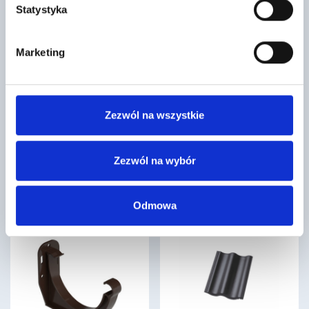
Statystyka
Marketing
SK REKUPERATOR PRO MINI 300
Ława kominiarska 40 cm Universal
H/V Classic
Tritt typ D2 czarny kpl
Zezwól na wszystkie
6036
182
,18 zł
/ szt
,94 zł
/ kpl
Rekuperator PRODMAX Pro Mini
Ława kominiarska to
300 jest idealnym rozwiązaniem
niezastąpiony element
Zezwól na wybór
dla małych i średnich
wyposażenia każdego dachu,
pomieszczeń, takich jak…
montowana w celu zapewnienia
bezpieczeństwa oraz wygody…
Odmowa