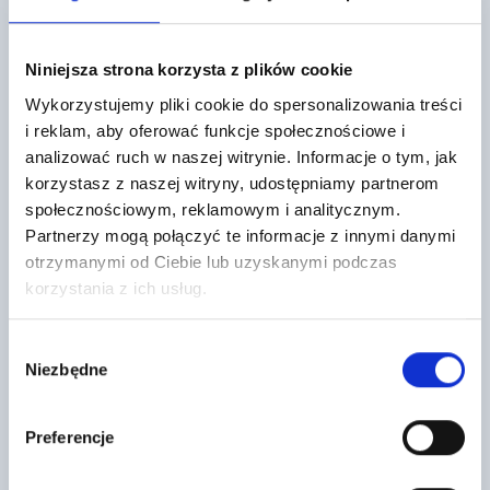
Mogą cię również zainteresować
Niniejsza strona korzysta z plików cookie
Wykorzystujemy pliki cookie do spersonalizowania treści
i reklam, aby oferować funkcje społecznościowe i
analizować ruch w naszej witrynie. Informacje o tym, jak
korzystasz z naszej witryny, udostępniamy partnerom
społecznościowym, reklamowym i analitycznym.
Partnerzy mogą połączyć te informacje z innymi danymi
Fuga Monolit (kolor 52 Sandy Brown)
Tynk silikonowy SILVER TO-TSS
otrzymanymi od Ciebie lub uzyskanymi podczas
baranek 1,5 baza A
230
korzystania z ich usług.
,00 zł
/ szt
10
,63 zł
/ kg
Fuga Monolit produkcji Technika
Tynk silikonowy SILVER TO-TSS
Glazurnika to wysokoelastyczna
Wybór
jest częścią systemu ociepleń
spoina poliasparginowa,
Termo Organika®. Może być
szczególnie polecana do
Niezbędne
zgody
stosowany do wykonywania…
profilowania narożników
zewnętrznych…
Preferencje