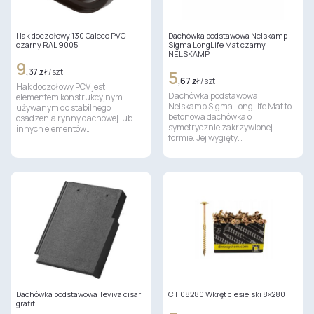
Hak doczołowy 130 Galeco PVC
Dachówka podstawowa Nelskamp
czarny RAL 9005
Sigma LongLife Mat czarny
NELSKAMP
9
,37 zł
/ szt
5
,67 zł
/ szt
Hak doczołowy PCV jest
Dachówka podstawowa
elementem konstrukcyjnym
Nelskamp Sigma LongLife Mat to
używanym do stabilnego
betonowa dachówka o
osadzenia rynny dachowej lub
symetrycznie zakrzywionej
innych elementów…
formie. Jej wygięty…
Dachówka podstawowa Teviva cisar
CT 08280 Wkręt ciesielski 8×280
grafit