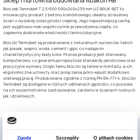
Sklep i hurtownia budowlana Abakon HB
Bloczek Termobet T 2,5/500 590x240x239 mm UZ BRUK-BET to
innowacyjny produkt z betonu komórkowego, idealny do budowy
ścian o wysokiej izolacyjności cieplnej. Jego najważniejszą cechą
jest wyjątkowo niski współczynnik przewodzenia ciepła, co
zapewnia doskonałe właściwości termoizolacyjne.
Bloczki Termobet są produkowane z naturalnych surowców, takich
jak piasek, wapno, woda, cement i gips, co nadaje im
charakterystyczny biały kolor. Proces produkcji jest sterowany
komputerowo, co gwarantuje najwyższe standardy jakościowe oraz
precyzyjne wymiary. Dzięki temu bloczki są łatwe w montażu, a ich
ergonomiczne uchwyty oraz połączenia pióro-wpust dodatkowo
ułatwiają pracę. Produkowane zgodnie z normą PN-EN-771-4, bloczki
Termobet są dostępne w różnych odmianach gęstości, co pozwala
na ich wszechstronne zastosowanie, zarówno w ścianach nośnych,
jak i działowych.
Zgoda
Szczegóły
O plikach cookies