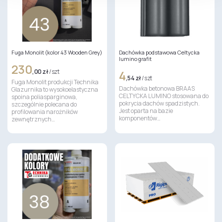
Fuga Monolit (kolor 43 Wooden Grey)
Dachówka podstawowa Celtycka
lumino grafit
230
,00 zł
/ szt
4
,54 zł
/ szt
Fuga Monolit produkcji Technika
Dachówka betonowa BRAAS
Glazurnika to wysokoelastyczna
CELTYCKA LUMINO stosowana do
spoina poliasparginowa,
pokrycia dachów spadzistych.
szczególnie polecana do
Jest oparta na bazie
profilowania narożników
komponentów…
zewnętrznych…