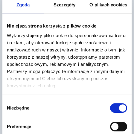
Zgoda
Szczegóły
O plikach cookies
Mogą cię również zainteresować
Niniejsza strona korzysta z plików cookie
Wykorzystujemy pliki cookie do spersonalizowania treści
i reklam, aby oferować funkcje społecznościowe i
analizować ruch w naszej witrynie. Informacje o tym, jak
korzystasz z naszej witryny, udostępniamy partnerom
społecznościowym, reklamowym i analitycznym.
Partnerzy mogą połączyć te informacje z innymi danymi
otrzymanymi od Ciebie lub uzyskanymi podczas
Pakiet startowy SCHIEDEL Rondo
Belka stropowa Teriva II /7,60 m
korzystania z ich usług.
Plus 90/20 cm 6 mb
Uciech.
3662
313
,02 zł
/ szt
,00 zł
/ szt
Wybór
Pakiet startowy to część systemu
Belka stropowa betonowa to
Niezbędne
kominowego Schiedel Stabil. Ten
wyspecjalizowany element
zgody
system składa się z
konstrukcyjny stosowany w
ceramicznych rur,…
realizacji stropów
gęstożebrowych, który pozwala
na…
Preferencje