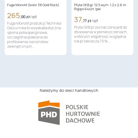
Fuga Monolit (kolor 38 Gold Rock)
Płyta GKB gr. 12,5 wym. 1,2 x 2,6 m
Rigips 64szt./pal
265
,00 zł
/ szt
37
,77 zł
/ szt
Fuga Monolit produkcji Technika
Płyta GKB przeznaczona jest do
Glazurnika to wysokoelastyczna
stosowania w pomieszczeniach,
spoina poliasparginowa,
w których wilgotność względna
szczególnie polecana do
nie przekracza 70%.…
profilowania narożników
zewnętrznych…
Należymy do sieci handlowych