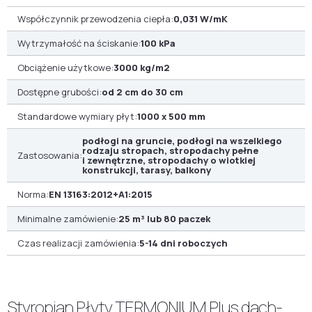
Współczynnik przewodzenia ciepła:
0,031 W/mK
Wytrzymałość na ściskanie:
100 kPa
Obciążenie użytkowe:
3000 kg/m2
Dostępne grubości:
od 2 cm do 30 cm
Standardowe wymiary płyt:
1000 x 500 mm
podłogi na gruncie, podłogi na wszelkiego
rodzaju stropach, stropodachy pełne
Zastosowania:
i zewnętrzne, stropodachy o wiotkiej
konstrukcji, tarasy, balkony
Norma:
EN 13163:2012+A1:2015
Minimalne zamówienie:
25 m³ lub 80 paczek
Czas realizacji zamówienia:
5-14 dni roboczych
Styropian Płyty TERMONIUM Plus dach-