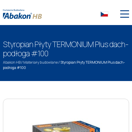
Styropian Płyty TERMONIUM Plus dach-
podłoga #100
Abakon HB
/
Materiały budowlane
/
Styropian Płyty TERMONIUM Plus dach-
podłoga #100