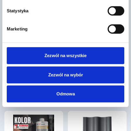
Statystyka
Marketing
Zezwól na wszystkie
Dachówka podstawowa PIEMONT
Klej uniwersalny TO-KU
tobago Roben
34
7
,97 zł
/ szt
,49 zł
/ szt
Zezwól na wybór
Klej uniwersalny TO-KU jest
Dachówka ceramiczna PIEMONT
częścią systemu ociepleń Termo
tobago to część systemu
Organika®. Służy do przyklejania
dachowego firmy Röben.
styropianów (w tym…
Dachówka charakteryzuje się
Odmowa
niską nasiąkliwością…