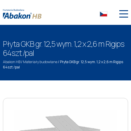
Płyta GKB gr. 12,5 wym. 1,2 x 2,6 m Rigips
64szt./pal
Abakon HB
/
Materiały budowlane
/
Płyta GKB gr. 12,5 wym. 1,2 x 2,6 m Rigips
64szt./pal