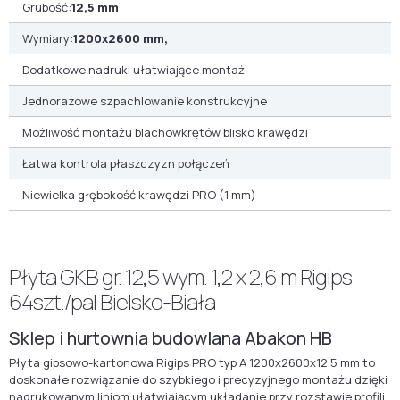
Grubość:
12,5 mm
Wymiary:
1200x2600 mm,
Dodatkowe nadruki ułatwiające montaż
Jednorazowe szpachlowanie konstrukcyjne
Możliwość montażu blachowkrętów blisko krawędzi
Łatwa kontrola płaszczyzn połączeń
Niewielka głębokość krawędzi PRO (1 mm)
Płyta GKB gr. 12,5 wym. 1,2 x 2,6 m Rigips
64szt./pal Bielsko-Biała
Sklep i hurtownia budowlana Abakon HB
Płyta gipsowo-kartonowa Rigips PRO typ A 1200x2600x12,5 mm to
doskonałe rozwiązanie do szybkiego i precyzyjnego montażu dzięki
nadrukowanym liniom ułatwiającym układanie przy rozstawie profili