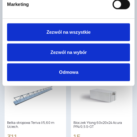
Marketing
Klinowy uszczelniacz kosza 1 mb
Grunt sczepny TO-GS 15kg
IVT czarny
147
1
,50 zł
/ szt
,92 zł
/ szt
Grunt sczepny TO-GS jest częścią
Zezwól na wszystkie
Klinowy uszczelniacz kosza IVT to
systemu ociepleń Termo
produkt stosowany do
Organika®. Jest przeznaczony do
uszczelnienia połączenia
gruntowania warstwy zbrojonej…
bocznego kosza dachowego z
Zezwól na wybór
połacią…
Odmowa
Belka stropowa Teriva I/5,60 m
Bloczek Ytong 60x20x24 Acura
Uciech.
PP4/0,5 S-GT
311
15