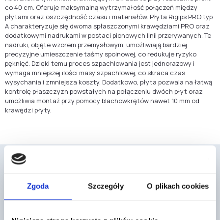
co 40 cm. Oferuje maksymalną wytrzymałość połączeń między
płytami oraz oszczędność czasu i materiałów. Płyta Rigips PRO typ
A charakteryzuje się dwoma spłaszczonymi krawędziami PRO oraz
dodatkowymi nadrukami w postaci pionowych linii przerywanych. Te
nadruki, objęte wzorem przemysłowym, umożliwiają bardziej
precyzyjne umieszczenie taśmy spoinowej, co redukuje ryzyko
pęknięć. Dzięki temu proces szpachlowania jest jednorazowy i
wymaga mniejszej ilości masy szpachlowej, co skraca czas
wysychania i zmniejsza koszty. Dodatkowo, płyta pozwala na łatwą
kontrolę płaszczyzn powstałych na połączeniu dwóch płyt oraz
umożliwia montaż przy pomocy blachowkrętów nawet 10 mm od
krawędzi płyty.
Zgoda
Szczegóły
O plikach cookies
Mogą cię również zainteresować