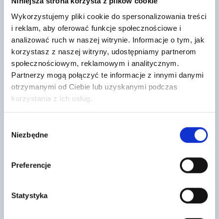
Niniejsza strona korzysta z plików cookie
Wykorzystujemy pliki cookie do spersonalizowania treści
i reklam, aby oferować funkcje społecznościowe i
analizować ruch w naszej witrynie. Informacje o tym, jak
korzystasz z naszej witryny, udostępniamy partnerom
społecznościowym, reklamowym i analitycznym.
Klej poliuretanowy TO-KPS
Bednarka ocynkowana 25 x 4 mm
Partnerzy mogą połączyć te informacje z innymi danymi
1kg = 1,25 m (zwój 25mb)
33
otrzymanymi od Ciebie lub uzyskanymi podczas
,15 zł
/ szt
10
korzystania z ich usług.
,27 zł
/ kg
Poliuretanowy klej do styropianu
Bednarka ocynkowana jest
TO-KPS stosowany do
używana w budownictwie,
przyklejania płyt styropianowych
zwłaszcza w instalacjach
(EPS) oraz polistyrenu
Wybór
odgromowych i uziemiających.
ekstrudowanego (XPS)…
Niezbędne
zgody
Preferencje
Statystyka