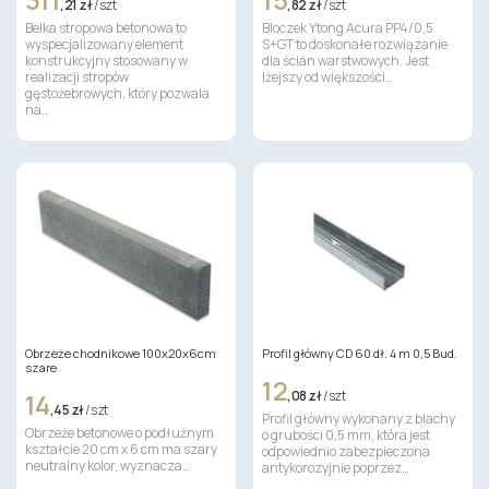
,21 zł
/ szt
,82 zł
/ szt
Belka stropowa betonowa to
Bloczek Ytong Acura PP4/0,5
wyspecjalizowany element
S+GT to doskonałe rozwiązanie
konstrukcyjny stosowany w
dla ścian warstwowych. Jest
realizacji stropów
lżejszy od większości…
gęstożebrowych, który pozwala
na…
Obrzeże chodnikowe 100x20x6cm
Profil główny CD 60 dł. 4 m 0,5 Bud.
szare
12
14
,08 zł
/ szt
,45 zł
/ szt
Profil główny wykonany z blachy
Obrzeże betonowe o podłużnym
o grubości 0,5 mm, która jest
kształcie 20 cm x 6 cm ma szary
odpowiednio zabezpieczona
neutralny kolor, wyznacza…
antykorozyjnie poprzez…