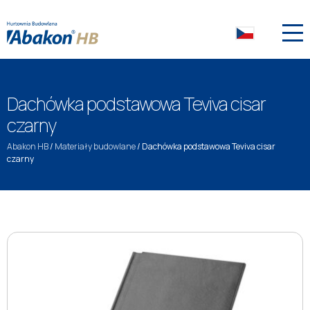
Dachówka podstawowa Teviva cisar
czarny
Abakon HB
/
Materiały budowlane
/
Dachówka podstawowa Teviva cisar
czarny