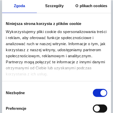
Zgoda
Szczegóły
O plikach cookies
Niniejsza strona korzysta z plików cookie
Mogą cię również zainteresować
Wykorzystujemy pliki cookie do spersonalizowania treści
i reklam, aby oferować funkcje społecznościowe i
analizować ruch w naszej witrynie. Informacje o tym, jak
korzystasz z naszej witryny, udostępniamy partnerom
społecznościowym, reklamowym i analitycznym.
Partnerzy mogą połączyć te informacje z innymi danymi
otrzymanymi od Ciebie lub uzyskanymi podczas
korzystania z ich usług.
Dachówka podstawowa PIEMONT
CT 08180 Wkręt ciesielski 8×180
kasztan Roben
1
7
,83 zł
/ szt
Wybór
,12 zł
/ szt
Wkręt ciesielski stosowany do
Niezbędne
zgody
Dachówka ceramiczna PIEMONT
połączeń drewno – drewno. Nie
kasztan to część systemu
wymaga nawiercania i zastępuje
dachowego firmy Röben.
gwoździe budowlane.
Dachówka charakteryzuje się
Preferencje
niską nasiąkliwością…