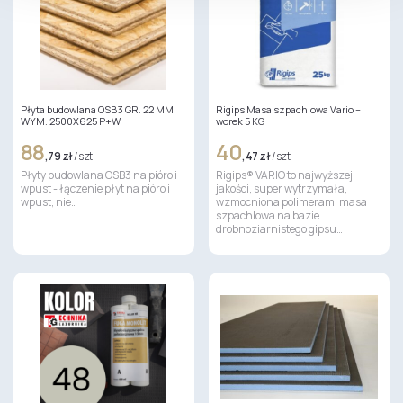
Płyta budowlana OSB3 GR. 22 MM
Rigips Masa szpachlowa Vario –
WYM. 2500X625 P+W
worek 5 KG
88
40
,79 zł
/ szt
,47 zł
/ szt
Płyty budowlana OSB3 na pióro i
Rigips® VARIO to najwyższej
wpust - łączenie płyt na pióro i
jakości, super wytrzymała,
wpust, nie…
wzmocniona polimerami masa
szpachlowa na bazie
drobnoziarnistego gipsu…