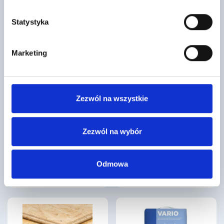
Statystyka
Marketing
Zezwól na wszystkie
Pakiet startowy SCHIEDEL STABIL
Płyta GKF typ DF gr. 12,5 wym. 1,2 x
90/20+2W cm 6mb
2,6 m Rigips 60szt./pal
3537
53
Zezwól na wybór
,12 zł
/ szt
,17 zł
/ szt
Pakiet startowy to część systemu
Płyta gipsowo-kartonowa
kominowego Schiedel Stabil. Ten
ogniochronna RIGIPS PRO FIRE
system składa się z
PLUS typ DF (GKF) to
Odmowa
ceramicznych rur,…
zaawansowany materiał
budowlany, który…