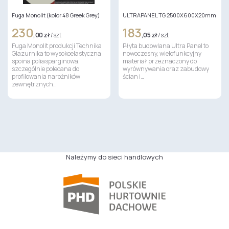
Fuga Monolit (kolor 48 Greek Grey)
ULTRAPANEL TG 2500X600X20mm
230
183
,00 zł
/ szt
,05 zł
/ szt
Fuga Monolit produkcji Technika
Płyta budowlana Ultra Panel to
Glazurnika to wysokoelastyczna
nowoczesny, wielofunkcyjny
spoina poliasparginowa,
materiał przeznaczony do
szczególnie polecana do
wyrównywania oraz zabudowy
profilowania narożników
ścian i…
zewnętrznych…
Należymy do sieci handlowych