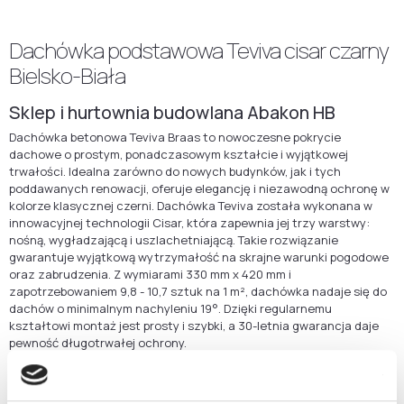
Dachówka podstawowa Teviva cisar czarny
Bielsko-Biała
Sklep i hurtownia budowlana Abakon HB
Dachówka betonowa Teviva Braas to nowoczesne pokrycie
dachowe o prostym, ponadczasowym kształcie i wyjątkowej
trwałości. Idealna zarówno do nowych budynków, jak i tych
poddawanych renowacji, oferuje elegancję i niezawodną ochronę w
kolorze klasycznej czerni. Dachówka Teviva została wykonana w
innowacyjnej technologii Cisar, która zapewnia jej trzy warstwy:
nośną, wygładzającą i uszlachetniającą. Takie rozwiązanie
gwarantuje wyjątkową wytrzymałość na skrajne warunki pogodowe
oraz zabrudzenia. Z wymiarami 330 mm x 420 mm i
zapotrzebowaniem 9,8 - 10,7 sztuk na 1 m², dachówka nadaje się do
dachów o minimalnym nachyleniu 19°. Dzięki regularnemu
kształtowi montaż jest prosty i szybki, a 30-letnia gwarancja daje
pewność długotrwałej ochrony.