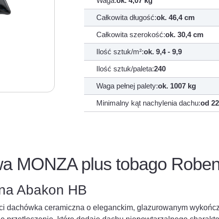
Waga:
ok. 4,07 kg
Całkowita długość:
ok. 46,4 cm
Całkowita szerokość:
ok. 30,4 cm
Ilość sztuk/m²:
ok. 9,4 - 9,9
Ilość sztuk/paleta:
240
Waga pełnej palety:
ok. 1007 kg
Minimalny kąt nachylenia dachu:
od 22
 MONZA plus tobago Roben B
ana Abakon HB
ści dachówka ceramiczna o eleganckim, glazurowanym wykońc