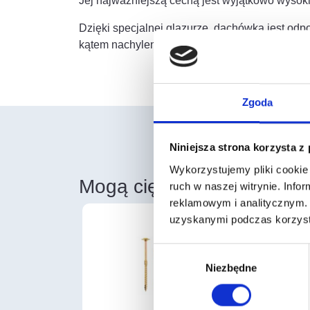
Jej najważniejszą cechą jest wyjątkowo wysokie
Dzięki specjalnej glazurze, dachówka jest odp
kątem nachylenia dachu wynoszącym 22°, co p
Zgoda
Niniejsza strona korzysta z
Wykorzystujemy pliki cookie 
Mogą cię również zainter
ruch w naszej witrynie. Inf
reklamowym i analitycznym. 
uzyskanymi podczas korzysta
Wybór
Niezbędne
zgody