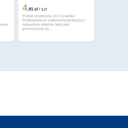
4
,91 zł
/ szt
a
Pustak ceramiczny 155 Ceramika
Podkarpacka to materiał konstrukcyjny o
zania
naturalnym składzie, który jest
przeznaczony do…