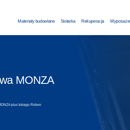
Materiały budowlane
Stolarka
Rekuperacja
Wyposażen
owa MONZA
ONZA plus tobago Roben