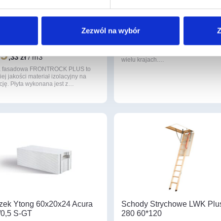
na Fasadowa Rockwool
Płyty SYNTHOS XPS PRIM
trock Plus 10cm lambda 035
30 L/50
Zezwól na wybór
Z
ka 1,8m2
XPS PRIME S jest nowoczesnym
produktem termoizolacyjnym, stano
09
rozwinięcie docenianej przez klient
,33 zł
/ m3
wielu krajach.…
a fasadowa FRONTROCK PLUS to
ej jakości materiał izolacyjny na
cję. Płyta wykonana jest z…
zek Ytong 60x20x24 Acura
Schody Strychowe LWK Plu
0,5 S-GT
280 60*120