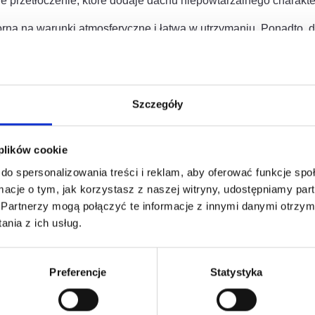
 przetłoczenie, które dodaje dachu niepowtarzalnego charakteru
orna na warunki atmosferyczne i łatwa w utrzymaniu. Ponadto,
ozwala na szerokie zastosowanie w różnych projektach budow
Szczegóły
 plików cookie
do spersonalizowania treści i reklam, aby oferować funkcje sp
esować
ormacje o tym, jak korzystasz z naszej witryny, udostępniamy p
Partnerzy mogą połączyć te informacje z innymi danymi otrzym
nia z ich usług.
Preferencje
Statystyka