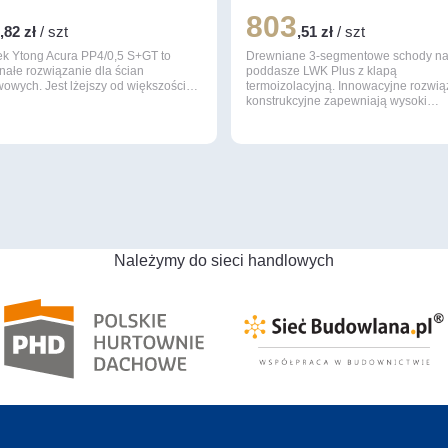
5
803
,82 zł
/ szt
,51 zł
/ szt
ek Ytong Acura PP4/0,5 S+GT to
Drewniane 3-segmentowe schody n
nałe rozwiązanie dla ścian
poddasze LWK Plus z klapą
wowych. Jest lżejszy od większości…
termoizolacyjną. Innowacyjne rozwią
konstrukcyjne zapewniają wysoki…
Należymy do sieci handlowych