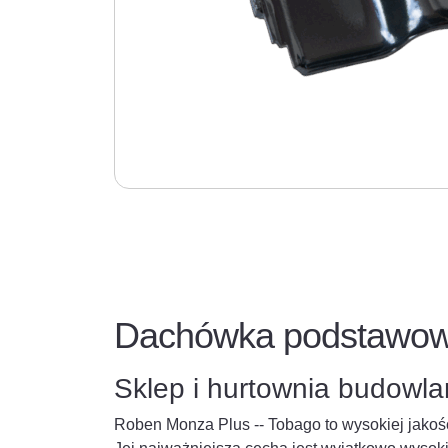
Dachówka podstawowa
Sklep i hurtownia budowl
Roben Monza Plus -- Tobago to wysokiej jako