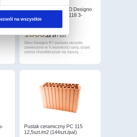
E S
Okno dachowe ROTO Designo
R79 H Standard 74×118 3-
ezwól na wszystkie
szybowe
wiącym
1853
ów w
,22 zł
/ szt
Okno Designo R7 posiada skrzydło
zawieszone w ¾ wysokości ramy, dzięki
czemu charakteryzuje się lepszą…
s-
Pustak ceramiczny PC 115
12,5szt./m2 (144szt./pal)