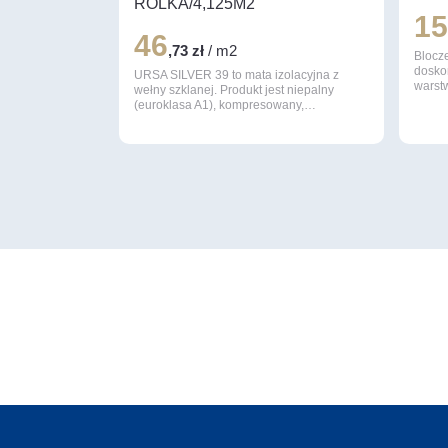
ROLKA/4,125M2
1
46
,73 zł
/ m2
Blocz
dosko
URSA SILVER 39 to mata izolacyjna z
warst
wełny szklanej. Produkt jest niepalny
(euroklasa A1), kompresowany,…