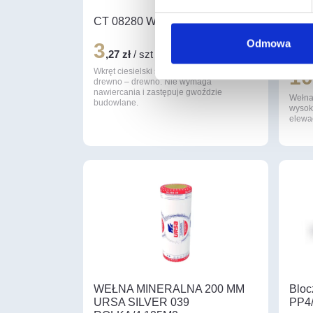
CT 08280 Wkręt ciesielski 8×280
Weł
Fron
Odmowa
3
pacz
,27 zł
/ szt
1
Wkręt ciesielski stosowany do połączeń
drewno – drewno. Nie wymaga
nawiercania i zastępuje gwoździe
Wełn
budowlane.
wysoki
elewa
WEŁNA MINERALNA 200 MM
Bloc
URSA SILVER 039
PP4/