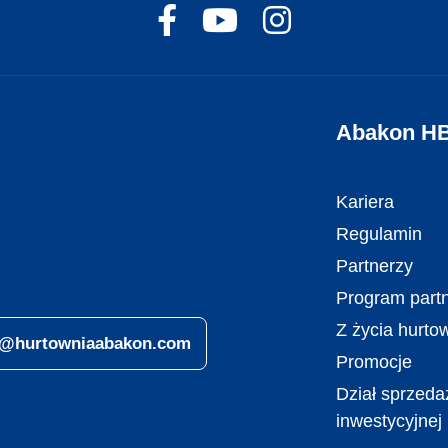
Abakon H
Kariera
Regulamin
Partnerzy
Program partn
Z życia hurto
ro@hurtowniaabakon.com
Promocje
Dział sprzeda
inwestycyjnej