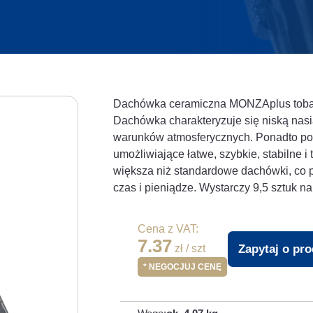
Dachówka ceramiczna MONZAplus tobag
Dachówka charakteryzuje się niską nasi
warunków atmosferycznych. Ponadto pos
umożliwiające łatwe, szybkie, stabilne i
większa niż standardowe dachówki, co 
czas i pieniądze. Wystarczy 9,5 sztuk na
Cena z VAT:
7.37
Zapytaj o pr
zł / szt
* NEGOCJUJ CENĘ