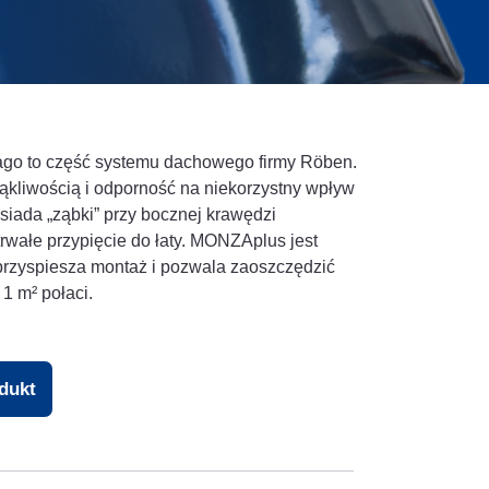
o to część systemu dachowego firmy Röben.
ąkliwością i odporność na niekorzystny wpływ
iada „ząbki” przy bocznej krawędzi
 trwałe przypięcie do łaty. MONZAplus jest
przyspiesza montaż i pozwala zaoszczędzić
 1 m² połaci.
odukt