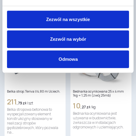
109
,33 zł
/ m3
Blacha płaska o wymiarach
Wełna fasadowa FRONTROCK
1250x2000 mm, powlekana folią
PLUS to wysokiej jakości materiał
PMG w kolorze Grafit RAL 7016,
izolacyjny na elewację. Płyta
Zezwól na wszystkie
stosowana…
wykonana jest z…
Zezwól na wybór
Odmowa
Belka strop.Teriva I/4,80 m Uciech.
Bednarka ocynkowana 25 x 4 mm
1kg = 1,25 m (zwój 25mb)
211
,79 zł
/ szt
10
,27 zł
/ kg
Belka stropowa betonowa to
Bednarka ocynkowana jest
wyspecjalizowany element
używana w budownictwie,
konstrukcyjny stosowany w
zwłaszcza w instalacjach
realizacji stropów
odgromowych i uziemiających.
gęstożebrowych, który pozwala
na…