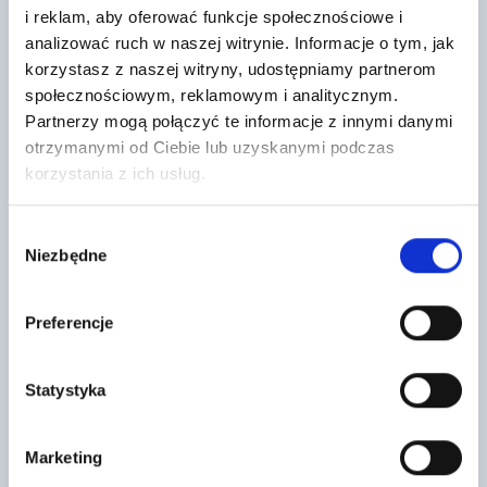
i reklam, aby oferować funkcje społecznościowe i
Geowłóknina GUTEX PES 150gr/m2
ULTRAPANEL TG 1250X600X6mm
analizować ruch w naszej witrynie. Informacje o tym, jak
1m x 50m
korzystasz z naszej witryny, udostępniamy partnerom
62
4
,51 zł
/ szt
społecznościowym, reklamowym i analitycznym.
,03 zł
/ m2
Płyta budowlana Ultra Panel to
Geowłóknina igłowana, biała, nie
Partnerzy mogą połączyć te informacje z innymi danymi
nowoczesny, wielofunkcyjny
tkana, wykonana z pasm włókien
materiał przeznaczony do
otrzymanymi od Ciebie lub uzyskanymi podczas
poliestrowych. Znajdująca
wyrównywania oraz zabudowy
zastosowanie jako warstwa
ścian i…
korzystania z ich usług.
filtracyjna…
Wybór
Niezbędne
zgody
Preferencje
Statystyka
Wełna Fasadowa Rockwool
Blacha płaska 1250×2000 PMG Grafit
Frontrock Plus 10cm lambda 035
RAL 7016
Marketing
paczka 1,8m2
125
,73 zł
/ szt