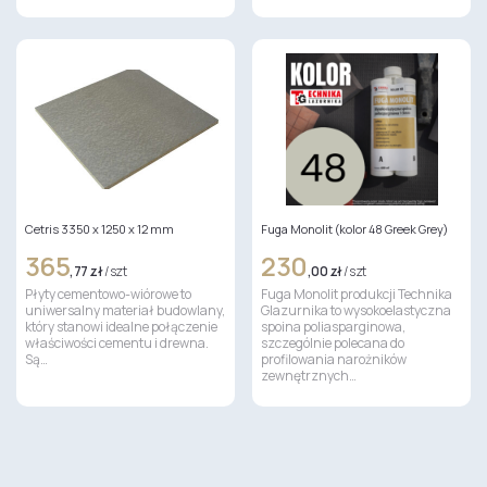
Cetris 3350 x 1250 x 12 mm
Fuga Monolit (kolor 48 Greek Grey)
365
230
,77 zł
/ szt
,00 zł
/ szt
Płyty cementowo-wiórowe to
Fuga Monolit produkcji Technika
uniwersalny materiał budowlany,
Glazurnika to wysokoelastyczna
który stanowi idealne połączenie
spoina poliasparginowa,
właściwości cementu i drewna.
szczególnie polecana do
Są…
profilowania narożników
zewnętrznych…