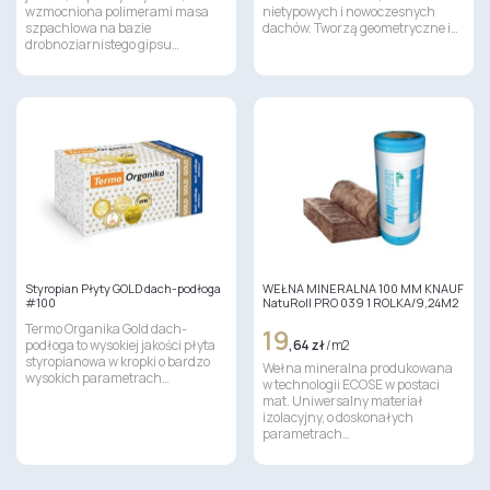
wzmocniona polimerami masa
nietypowych i nowoczesnych
szpachlowa na bazie
dachów. Tworzą geometryczne i…
drobnoziarnistego gipsu…
Styropian Płyty GOLD dach-podłoga
WEŁNA MINERALNA 100 MM KNAUF
#100
NatuRoll PRO 039 1 ROLKA/9,24M2
Termo Organika Gold dach-
19
podłoga to wysokiej jakości płyta
,64 zł
/ m2
styropianowa w kropki o bardzo
Wełna mineralna produkowana
wysokich parametrach…
w technologii ECOSE w postaci
mat. Uniwersalny materiał
izolacyjny, o doskonałych
parametrach…