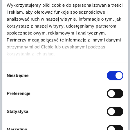
Wykorzystujemy pliki cookie do spersonalizowania treści
i reklam, aby oferować funkcje społecznościowe i
analizować ruch w naszej witrynie. Informacje o tym, jak
OKNO DACHOWE DESIGNO WDF R49
Wełna Fasadowa Rockwool
korzystasz z naszej witryny, udostępniamy partnerom
H N WD AL OBROTOWE Z DREWNA
Frontrock Plus 20cm lambda 035
74/140
paczka 1,2m2
społecznościowym, reklamowym i analitycznym.
1819
109
Partnerzy mogą połączyć te informacje z innymi danymi
,63 zł
/ szt
,35 zł
/ m3
otrzymanymi od Ciebie lub uzyskanymi podczas
Okno obrotowe Designo R49
Wełna fasadowa FRONTROCK
drewniane to doskonałe
PLUS to wysokiej jakości materiał
korzystania z ich usług.
rozwiązanie do oświetlania i
izolacyjny na elewację. Płyta
wentylacji poddasza.
wykonana jest z…
Wybór
Niezbędne
zgody
Preferencje
Statystyka
Styropian Płyty TERMONIUM Plus
NEXLER BITFLEX 2K
Marketing
dach-podłoga #100
Dwuskładnikowa masa