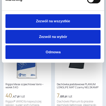
hydroizolacyjna grubowarstwowa
384
(KMB) modyfikowana polimerami
,90 zł
/ m3
356
TERMONIUM dach-podłoga to
,33 zł
/ szt
styropian grafitowy o
NEXLER BITFLEX 2K Służy do
najwyższych parametrach
Zezwól na wszystkie
izolowania i ochrony budynków
izolacji cieplnej, wyprodukowany
oraz fragmentów budowli w
na bazie innowacyjnego
części podziemnej…
surowca…
Zezwól na wybór
Odmowa
Rigips Masa szpachlowa Vario –
Dachówka podstawowa PLANUM
worek 5 KG
LONGLIFE MAT Czarny NELSKAMP
40
7
,47 zł
/ szt
,68 zł
/ szt
Rigips® VARIO to najwyższej
Dachówki Planum to płaskie
jakości, super wytrzymała,
dachówki betonowe, idealne do