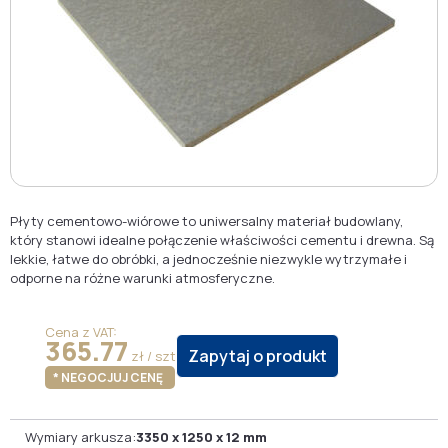
Płyty cementowo-wiórowe to uniwersalny materiał budowlany,
który stanowi idealne połączenie właściwości cementu i drewna. Są
lekkie, łatwe do obróbki, a jednocześnie niezwykle wytrzymałe i
odporne na różne warunki atmosferyczne.
Cena z VAT:
365.77
Zapytaj o produkt
zł / szt
* NEGOCJUJ CENĘ
Wymiary arkusza:
3350 x 1250 x 12 mm