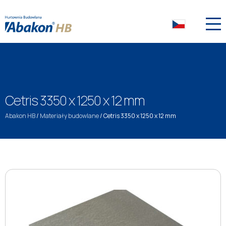
Cetris 3350 x 1250 x 12 mm
Abakon HB
/
Materiały budowlane
/
Cetris 3350 x 1250 x 12 mm