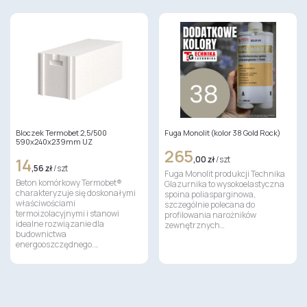
Bloczek Termobet 2,5/500
Fuga Monolit (kolor 38 Gold Rock)
590x240x239mm UZ
265
14
,00 zł
/ szt
,56 zł
/ szt
Fuga Monolit produkcji Technika
Beton komórkowy Termobet®
Glazurnika to wysokoelastyczna
charakteryzuje się doskonałymi
spoina poliasparginowa,
właściwościami
szczególnie polecana do
termoizolacyjnymi i stanowi
profilowania narożników
idealne rozwiązanie dla
zewnętrznych…
budownictwa
energooszczędnego.…