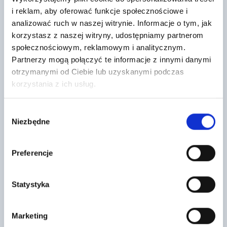
ULTRAPANEL TG 1250X600X30mm
Fuga Monolit (kolor 41 Stauffer)
i reklam, aby oferować funkcje społecznościowe i
analizować ruch w naszej witrynie. Informacje o tym, jak
105
230
,46 zł
/ szt
,00 zł
/ szt
korzystasz z naszej witryny, udostępniamy partnerom
Płyta budowlana Ultra Panel to
Fuga Monolit produkcji Technika
społecznościowym, reklamowym i analitycznym.
nowoczesny, wielofunkcyjny
Glazurnika to wysokoelastyczna
materiał przeznaczony do
spoina poliasparginowa,
Partnerzy mogą połączyć te informacje z innymi danymi
wyrównywania oraz zabudowy
szczególnie polecana do
ścian i…
profilowania narożników
otrzymanymi od Ciebie lub uzyskanymi podczas
zewnętrznych…
korzystania z ich usług.
Wybór
Niezbędne
zgody
Preferencje
Statystyka
Styropian Płyty TERMONIUM Plus
Ława kominiarska 40 cm Universal
dach-podłoga #50
Tritt typ D2 czarny kpl
TERMONIUM dach-podłoga to
182
Marketing
styropian grafitowy o
,94 zł
/ kpl
najwyższych parametrach