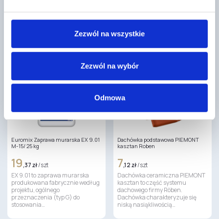
Ława kominiarska to
izolacji cieplnej, wyprodukowany
niezastąpiony element
na bazie innowacyjnego
wyposażenia każdego dachu,
surowca…
montowana w celu zapewnienia
bezpieczeństwa oraz wygody…
Zezwól na wszystkie
Zezwól na wybór
Odmowa
Euromix Zaprawa murarska EX 9.01
Dachówka podstawowa PIEMONT
M-15/ 25 kg
kasztan Roben
19
7
,37 zł
/ szt
,12 zł
/ szt
EX 9.01 to zaprawa murarska
Dachówka ceramiczna PIEMONT
produkowana fabrycznie według
kasztan to część systemu
projektu, ogólnego
dachowego firmy Röben.
przeznaczenia (typ G) do
Dachówka charakteryzuje się
stosowania…
niską nasiąkliwością…