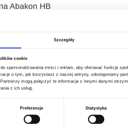
ana Abakon HB
ści 0,5 mm to kluczowy element systemów suchej zabudowy, idealny do 
Szczegóły
 plików cookie
do spersonalizowania treści i reklam, aby oferować funkcje sp
esować
ormacje o tym, jak korzystasz z naszej witryny, udostępniamy p
Partnerzy mogą połączyć te informacje z innymi danymi otrzym
nia z ich usług.
Preferencje
Statystyka