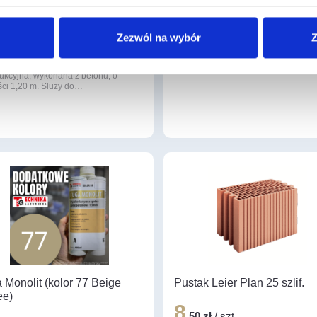
roże L-19/9 1,20m
Styropian Płyty GOLD dach-
podłoga #100
Zezwól na wybór
Z
4
,19 zł
/ szt
Termo Organika Gold dach-podłoga 
wysokiej jakości płyta styropianowa 
oże L-19/9 to prefabrykowana belka
kropki o bardzo wysokich parametr
rukcyjna, wykonana z betonu, o
ści 1,20 m. Służy do…
 Monolit (kolor 77 Beige
Pustak Leier Plan 25 szlif.
ee)
8
,50 zł
/ szt