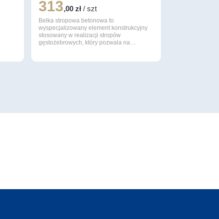
313
,00 zł
/ szt
Belka stropowa betonowa to
wyspecjalizowany element konstrukcyjny
stosowany w realizacji stropów
gęstożebrowych, który pozwala na…