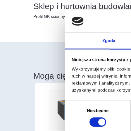
Sklep i hurtownia budowl
Profil GK ścienny UW 50 o długości 4 metrów i grubo
Zgoda
Niniejsza strona korzysta z
Wykorzystujemy pliki cookie 
Mogą cię również zainter
ruch w naszej witrynie. Inf
reklamowym i analitycznym. 
uzyskanymi podczas korzysta
Wybór
Niezbędne
zgody