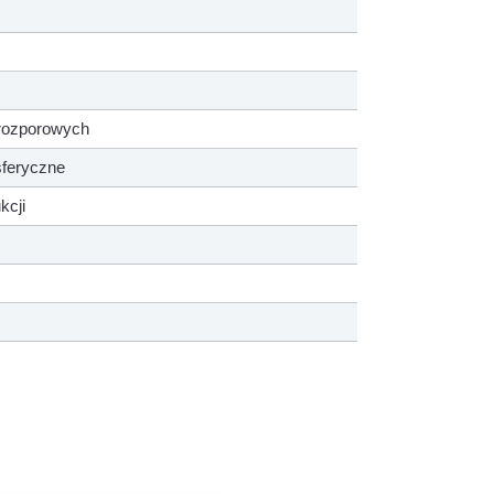
rozporowych
sferyczne
kcji