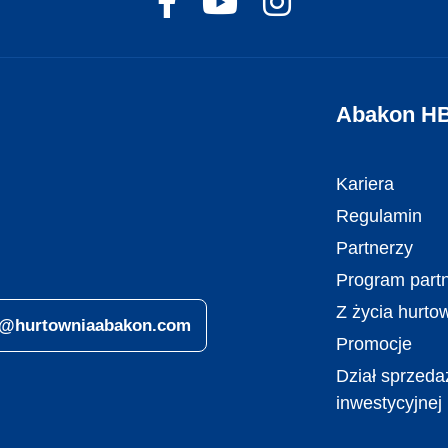
Abakon H
Kariera
Regulamin
Partnerzy
Program partn
Z życia hurto
ro@hurtowniaabakon.com
Promocje
Dział sprzeda
inwestycyjnej