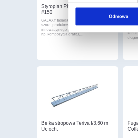
Styropian Płyty GALAXY fasada
Nadp
#150
Odmowa
6
GALAXY fasada Są to płyty srebrzysto-
szare, produkowane na bazie
Nadpr
innowacyjnego surowca, uszlachetnionego
konst
np. kompozycją grafitu,…
długo
Belka stropowa Teriva I/3,60 m
Fuga
Uciech.
Coff