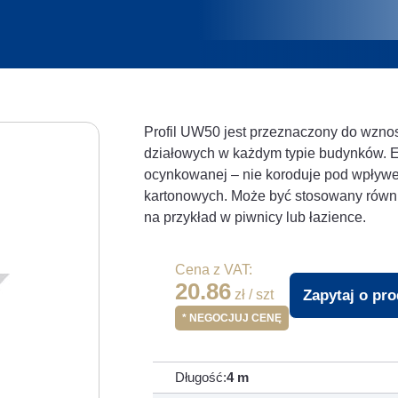
Profil UW50 jest przeznaczony do wznos
działowych w każdym typie budynków. El
ocynkowanej – nie koroduje pod wpływ
kartonowych. Może być stosowany równ
na przykład w piwnicy lub łazience.
Cena z VAT:
20.86
Zapytaj o pr
zł / szt
* NEGOCJUJ CENĘ
Długość:
4 m