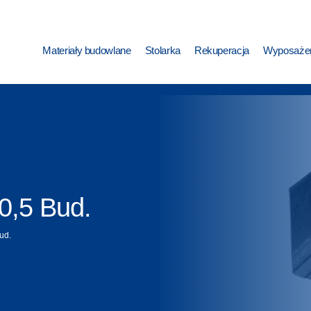
Materiały budowlane
Stolarka
Rekuperacja
Wyposażen
 0,5 Bud.
ud.