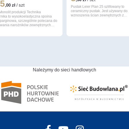
65
,00 zł
/ szt
Pustak Leier Plan 25 szlifowany to
ceramiczny pustak. Jest używany do
Monolit produkcji Technika
wznoszenia ścian zewnętrznych z…
rnika to wysokoelastyczna spoina
sparginowa, szczególnie polecana do
lowania narożników zewnętrznych…
Należymy do sieci handlowych