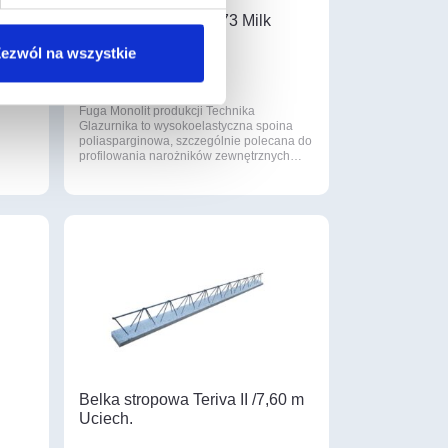
Fuga Monolit (kolor 73 Milk
White)
ezwól na wszystkie
to
265
w
,00 zł
/ szt
ach…
Fuga Monolit produkcji Technika
Glazurnika to wysokoelastyczna spoina
poliasparginowa, szczególnie polecana do
profilowania narożników zewnętrznych…
Belka stropowa Teriva II /7,60 m
Uciech.