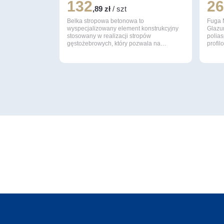
132
2
,89 zł
/ szt
Belka stropowa betonowa to
Fuga 
wyspecjalizowany element konstrukcyjny
Glazu
stosowany w realizacji stropów
polia
gęstożebrowych, który pozwala na…
profi