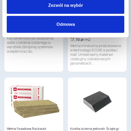
Zezwól na wybór
IS21 Klej do siatki i styropianu
WEŁNA MINERALNA 50 MM KNAUF
Odmowa
NatuRoll PRO 039 1 ROLKA/18,48
29
M2
,70 zł
/ szt
9
Klej cementowy do zatapiania
,70 zł
/ m2
siatki z włókna szklanego w
Wełna mineralna produkowana
warstwie zbrojonej systemów
w technologii ECOSE w postaci
ociepleń oraz do…
mat. Uniwersalny materiał
izolacyjny, o doskonałych
parametrach…
Wełna Fasadowa Rockwool
Kostka ścierna jednostr. Ścięta gr.