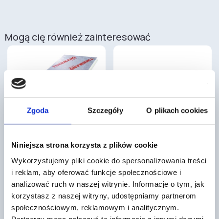
Mogą cię również zainteresować
Zgoda
Szczegóły
O plikach cookies
Płyta Thermano DECK T 100
Belka stropowa Teriva II /7,60 m
2400×1200 mm UV
Uciech.
Niniejsza strona korzysta z plików cookie
Folia kubełkowa to materiał
313
hydroizolacyjny stosowany do
,00 zł
/ szt
Wykorzystujemy pliki cookie do spersonalizowania treści
ochrony fundamentów, posadzek,
Belka stropowa betonowa to
stropów, ścian i tarasów. Kształt…
i reklam, aby oferować funkcje społecznościowe i
wyspecjalizowany element
konstrukcyjny stosowany w
analizować ruch w naszej witrynie. Informacje o tym, jak
realizacji stropów
korzystasz z naszej witryny, udostępniamy partnerom
gęstożebrowych, który pozwala
na…
społecznościowym, reklamowym i analitycznym.