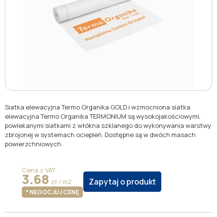
Siatka elewacyjna Termo Organika GOLD i wzmocniona siatka
elewacyjna Termo Organika TERMONIUM są wysokojakościowymi,
powlekanymi siatkami z włókna szklanego do wykonywania warstwy
zbrojonej w systemach ociepleń. Dostępne są w dwóch masach
powierzchniowych.
Cena z VAT:
3.68
Zapytaj o produkt
zł / m2
* NEGOCJUJ CENĘ