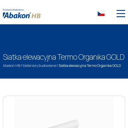
Siatka elewacyjna Termo Organika GOLD
Abakon HB
/
Materiały budowlane
/
Siatka elewacyjna Termo Organika GOLD