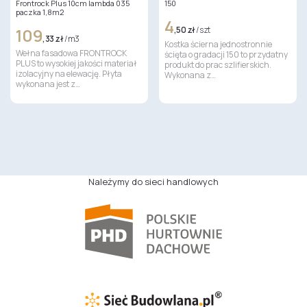
Frontrock Plus 10cm lambda 035
150
paczka 1,8m2
4
109
,50 zł
/ szt
,33 zł
/ m3
Kostka ścierna jednostronnie
Wełna fasadowa FRONTROCK
ścięta o gradacji 150 to przydatny
PLUS to wysokiej jakości materiał
produkt do prac szlifierskich.
izolacyjny na elewację. Płyta
Wykonana z…
wykonana jest z…
Należymy do sieci handlowych