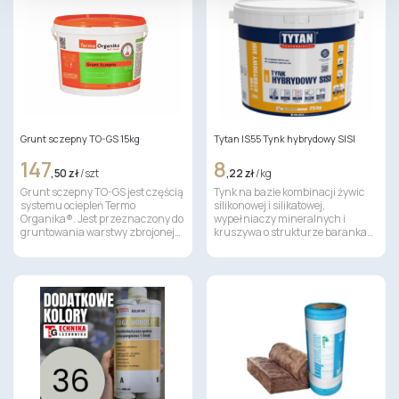
Grunt sczepny TO-GS 15kg
Tytan IS55 Tynk hybrydowy SISI
147
8
,50 zł
/ szt
,22 zł
/ kg
Grunt sczepny TO-GS jest częścią
Tynk na bazie kombinacji żywic
systemu ociepleń Termo
silikonowej i silikatowej,
Organika®. Jest przeznaczony do
wypełniaczy mineralnych i
gruntowania warstwy zbrojonej…
kruszywa o strukturze baranka…