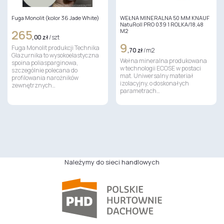
Fuga Monolit (kolor 36 Jade White)
WEŁNA MINERALNA 50 MM KNAUF
NatuRoll PRO 039 1 ROLKA/18,48
265
M2
,00 zł
/ szt
9
Fuga Monolit produkcji Technika
,70 zł
/ m2
Glazurnika to wysokoelastyczna
Wełna mineralna produkowana
spoina poliasparginowa,
w technologii ECOSE w postaci
szczególnie polecana do
mat. Uniwersalny materiał
profilowania narożników
izolacyjny, o doskonałych
zewnętrznych…
parametrach…
Należymy do sieci handlowych