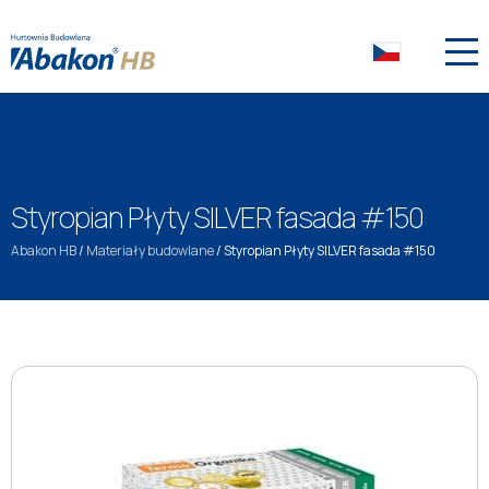
Styropian Płyty SILVER fasada #150
Abakon HB
/
Materiały budowlane
/
Styropian Płyty SILVER fasada #150