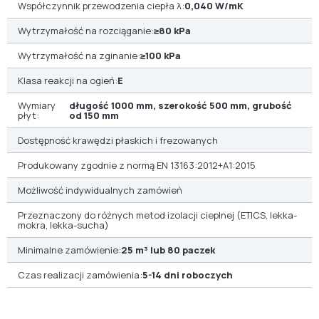
Współczynnik przewodzenia ciepła λ:
0,040 W/mK
Wytrzymałość na rozciąganie:
≥80 kPa
Wytrzymałość na zginanie:
≥100 kPa
Klasa reakcji na ogień:
E
Wymiary
długość 1000 mm, szerokość 500 mm, grubość
płyt:
od 150 mm
Dostępność krawędzi płaskich i frezowanych
Produkowany zgodnie z normą EN 13163:2012+A1:2015
Możliwość indywidualnych zamówień
Przeznaczony do różnych metod izolacji cieplnej (ETICS, lekka-
mokra, lekka-sucha)
Minimalne zamówienie:
25 m³ lub 80 paczek
Czas realizacji zamówienia:
5-14 dni roboczych