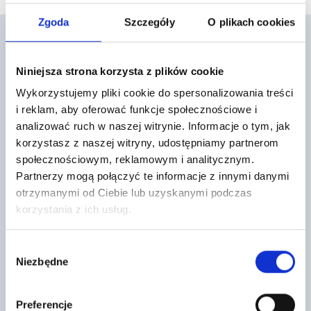
Zgoda
Szczegóły
O plikach cookies
Niniejsza strona korzysta z plików cookie
Mogą cię również zainteresować
Wykorzystujemy pliki cookie do spersonalizowania treści
i reklam, aby oferować funkcje społecznościowe i
analizować ruch w naszej witrynie. Informacje o tym, jak
korzystasz z naszej witryny, udostępniamy partnerom
społecznościowym, reklamowym i analitycznym.
Partnerzy mogą połączyć te informacje z innymi danymi
otrzymanymi od Ciebie lub uzyskanymi podczas
korzystania z ich usług.
Belka stropowa Teriva I/4,60 m
Dachówka podstawowa PLANUM
Uciech.
LONGLIFE MAT Czarny NELSKAMP
Wybór
184
7
Niezbędne
,32 zł
/ szt
,68 zł
/ szt
zgody
Belka stropowa betonowa to
Dachówki Planum to płaskie
wyspecjalizowany element
dachówki betonowe, idealne do
konstrukcyjny stosowany w
nietypowych i nowoczesnych
Preferencje
realizacji stropów
dachów. Tworzą geometryczne i…