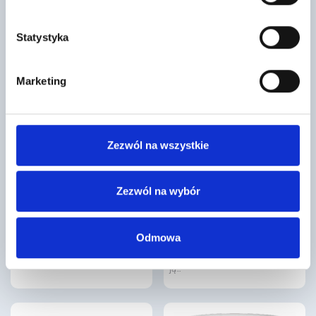
gęstożebrowych, który pozwala
na…
Statystyka
Marketing
Zezwól na wszystkie
Cement Multi II 32,5 R-NA worek 25
Płyta budowlana OSB3 GR. 12 MM
kg
WYM. 2500X1250
Zezwól na wybór
20
96
,36 zł
/ szt
,03 zł
/ szt
Cement Górażdże Multi 32,5 to
Płyta budowlana OSB3 jest płytą
uniwersalny cement w workach
drewnopochodną używaną do
Odmowa
25 kg do zastosowania w okresie…
zastosowań nośnych w
warunkach wilgotnych. Cechują
ją…