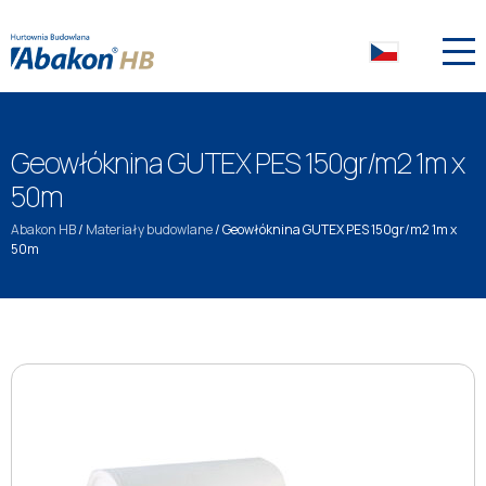
Geowłóknina GUTEX PES 150gr/m2 1m x
50m
Abakon HB
/
Materiały budowlane
/
Geowłóknina GUTEX PES 150gr/m2 1m x
50m