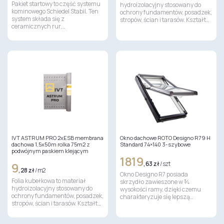
Pakiet startowy to część systemu
hydroizolacyjny stosowany do
kominowego Schiedel Stabil. Ten
ochrony fundamentów, posadzek,
system składa się z
stropów, ścian i tarasów. Kształt…
ceramicznych rur,…
IVT ASTRUM PRO 2xESB membrana
Okno dachowe ROTO Designo R79 H
dachowa 1,5x50m rolka 75m2 z
Standard 74×140 3-szybowe
podwójnym paskiem klejącym
1819
9
,63 zł
/ szt
,28 zł
/ m2
Okno Designo R7 posiada
Folia kubełkowa to materiał
skrzydło zawieszone w ¾
hydroizolacyjny stosowany do
wysokości ramy, dzięki czemu
ochrony fundamentów, posadzek,
charakteryzuje się lepszą…
stropów, ścian i tarasów. Kształt…