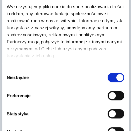
Wykorzystujemy pliki cookie do spersonalizowania treści
i reklam, aby oferować funkcje społecznościowe i
analizować ruch w naszej witrynie. Informacje o tym, jak
korzystasz z naszej witryny, udostępniamy partnerom
społecznościowym, reklamowym i analitycznym.
Dachówka podstawowa MONZA plus
ULTRAPANEL TG 1250X600X20mm
antracyt Roben
Partnerzy mogą połączyć te informacje z innymi danymi
85
6
,80 zł
/ szt
otrzymanymi od Ciebie lub uzyskanymi podczas
,75 zł
/ szt
Płyta budowlana Ultra Panel to
korzystania z ich usług.
Dachówka ceramiczna
nowoczesny, wielofunkcyjny
MONZAplus antracytowa to
materiał przeznaczony do
część systemu dachowego firmy
wyrównywania oraz zabudowy
Röben. Dachówka charakteryzuje
ścian i…
Wybór
się niską nasiąkliwością…
Niezbędne
zgody
Preferencje
Statystyka