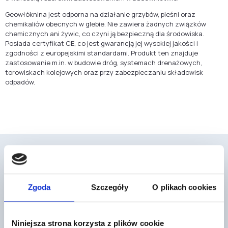
Geowłóknina jest odporna na działanie grzybów, pleśni oraz
chemikaliów obecnych w glebie. Nie zawiera żadnych związków
chemicznych ani żywic, co czyni ją bezpieczną dla środowiska.
Posiada certyfikat CE, co jest gwarancją jej wysokiej jakości i
zgodności z europejskimi standardami. Produkt ten znajduje
zastosowanie m.in. w budowie dróg, systemach drenażowych,
torowiskach kolejowych oraz przy zabezpieczaniu składowisk
odpadów.
Zgoda
Szczegóły
O plikach cookies
Mogą cię również zainteresować
Niniejsza strona korzysta z plików cookie