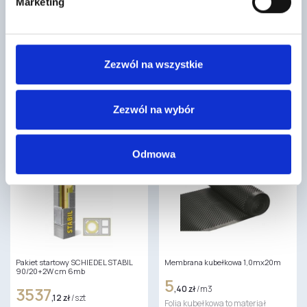
Marketing
Płyta GKF typ DF gr. 12,5 wym. 1,2 x
WEŁNA MINERALNA 200 MM URSA
2,6 m Rigips 60szt./pal
SILVER 039 ROLKA/4,125M2
53
46
,17 zł
/ szt
,73 zł
/ m2
Zezwól na wszystkie
Płyta gipsowo-kartonowa
URSA SILVER 39 to mata
ogniochronna RIGIPS PRO FIRE
izolacyjna z wełny szklanej.
PLUS typ DF (GKF) to
Produkt jest niepalny (euroklasa
zaawansowany materiał
A1), kompresowany,…
Zezwól na wybór
budowlany, który…
Odmowa
Pakiet startowy SCHIEDEL STABIL
Membrana kubełkowa 1,0mx20m
90/20+2W cm 6mb
5
3537
,40 zł
/ m3
,12 zł
/ szt
Folia kubełkowa to materiał