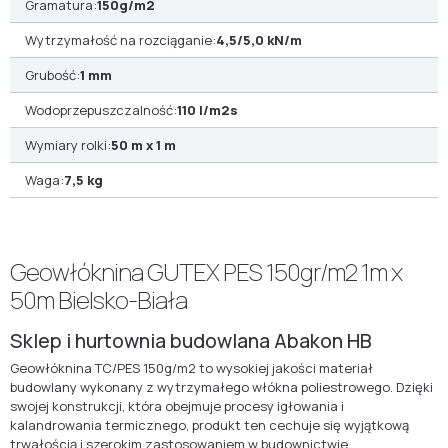
Gramatura:
150g/m2
Wytrzymałość na rozciąganie:
4,5/5,0 kN/m
Grubość:
1 mm
Wodoprzepuszczalność:
110 l/m2s
Wymiary rolki:
50 m x 1 m
Waga:
7,5 kg
Geowłóknina GUTEX PES 150gr/m2 1m x
50m Bielsko-Biała
Sklep i hurtownia budowlana Abakon HB
Geowłóknina TC/PES 150g/m2 to wysokiej jakości materiał
budowlany wykonany z wytrzymałego włókna poliestrowego. Dzięki
swojej konstrukcji, która obejmuje procesy igłowania i
kalandrowania termicznego, produkt ten cechuje się wyjątkową
trwałością i szerokim zastosowaniem w budownictwie.