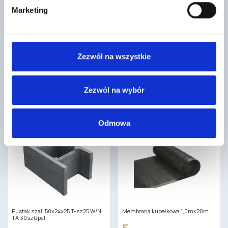
Marketing
Paslode gwoździe NFP 3,1×90 RS
Dachówka podstawowa PLANUM
pierścieniowe (2500 szt/opak)
LONGLIFE MAT Czarny NELSKAMP
680
7
,50 zł
/ opak
,68 zł
/ szt
Zezwól na wszystkie
Gwoździe NFP 3,1x90 RS
Dachówki Planum to płaskie
pierścieniowe to specjalne
dachówki betonowe, idealne do
gwoździe pierścieniowe używane
nietypowych i nowoczesnych
Zezwól na wybór
w gwoździarkach gazowo-
dachów. Tworzą geometryczne i…
elektrycznych.
Odmowa
Pustak szal. 50x24x25 T-sz25 W/N
Membrana kubełkowa 1,0mx20m
TA 30szt/pal