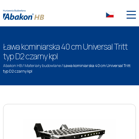
Ława kominiarska 40 cm Universal Tritt
typ D2 czarny kpl
Abakon HB
/
Materiały budowlane
/
Ława kominiarska 40 cm Universal Tritt
typ D2 czarny kpl