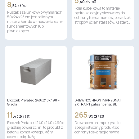
5
8
,40 zł
/ m3
,54 zł
/ szt
Folia kubełkowa to materiał
Pustak szalunkowy o wymiarach
hydroizolacyjny stosowany do
50x24x25 cm jest solidnym
ochrony fundamentów, posadzek,
materiałem do wznoszenia ścian
stropów, ścian i tarasów. Kształt…
fundamentowych lub
piwnicznych.…
Bloczek Prefabed 240x240x490 –
DREWNOCHRON IMPREGNAT
Gładki
EXTRA PT palisander śr. 9l.
11
265
,43 zł
/ szt
,99 zł
/ szt
Bloczek Prefabed 240x240x490 o
Drewnochron impregnat to
gładkiej powierzchni to produkt z
specjalistyczny produkt do
betonu komórkowego, który
ochrony i dekoracji drewna.
cechuje się dużą…