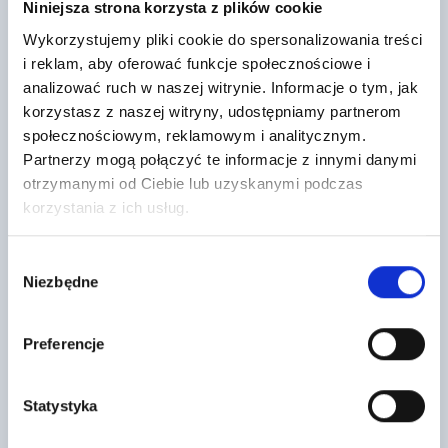
Niniejsza strona korzysta z plików cookie
Wykorzystujemy pliki cookie do spersonalizowania treści
i reklam, aby oferować funkcje społecznościowe i
analizować ruch w naszej witrynie. Informacje o tym, jak
korzystasz z naszej witryny, udostępniamy partnerom
społecznościowym, reklamowym i analitycznym.
Partnerzy mogą połączyć te informacje z innymi danymi
Styropian Płyty SILVER fasada #150
WEŁNA MINERALNA 150 MM KNAUF
UNIFIT PRO 035 1 ROLKA/4,08 M2
otrzymanymi od Ciebie lub uzyskanymi podczas
204
,80 zł
/ m3
42
korzystania z ich usług.
,45 zł
/ m2
Styropian Termo Organika EPS
Wełna Knauf Unifit 035 150
040 SILVER fasada to wysokiej
mm to wysokiej jakości mata z
jakości płyty styropianowe,
Wybór
wełny szklanej, przeznaczona do
dostępne w kolorze…
Niezbędne
bardzo…
zgody
Preferencje
Statystyka