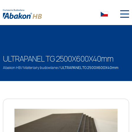
ULTRAPANEL TG 2500X600X40mm
Abakon HB
/
Materiały budowlane
/
ULTRAPANEL TG 2500X600X40mm