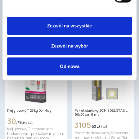
55
96
,46 zł
/ szt
,03 zł
/ szt
Belka stropowa betonowa to
Płyta budowlana OSB3 jest płytą
wyspecjalizowany element
drewnopochodną używaną do
Zezwól na wszystkie
konstrukcyjny stosowany w
zastosowań nośnych w
realizacji stropów
warunkach wilgotnych. Cechują
gęstożebrowych, który pozwala
ją…
na…
Zezwól na wybór
Odmowa
Klej gipsowy T 25 kg Dol.Nidy
Pakiet startowy SCHIEDEL STABIL
90/20 cm 6 mb
30
,79 zł
/ szt
3105
,50 zł
/ szt
Klej gipsowy T jest wyrobem
Pakiet startowy to część systemu
budowlanym, produkowanym na
kominowego Schiedel Stabil. Ten
bazie naturalnych spoiw