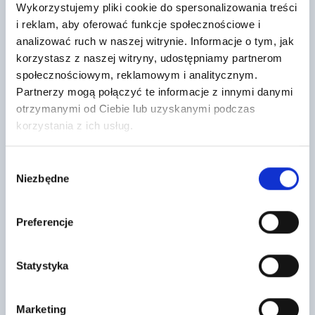
Wykorzystujemy pliki cookie do spersonalizowania treści
i reklam, aby oferować funkcje społecznościowe i
analizować ruch w naszej witrynie. Informacje o tym, jak
Wełna Fasadowa Rockwool
Wełna Fasadowa Rockwool
korzystasz z naszej witryny, udostępniamy partnerom
Frontrock Plus 12cm lambda 035
Frontrock Plus 15cm lambda 035
paczka 1,8m2
paczka 1,2m2
społecznościowym, reklamowym i analitycznym.
138
109
Partnerzy mogą połączyć te informacje z innymi danymi
,40 zł
/ m3
,35 zł
/ m3
otrzymanymi od Ciebie lub uzyskanymi podczas
Wełna fasadowa FRONTROCK
Wełna fasadowa FRONTROCK
korzystania z ich usług.
PLUS to wysokiej jakości materiał
PLUS to wysokiej jakości materiał
izolacyjny na elewację. Płyta
izolacyjny na elewację. Płyta
wykonana jest z…
wykonana jest z…
Wybór
Niezbędne
zgody
Preferencje
Statystyka
Belka stropowa Teriva I/1,60 m
Płyta budowlana OSB3 GR. 12 MM
Marketing
Uciech.
WYM. 2500X1250