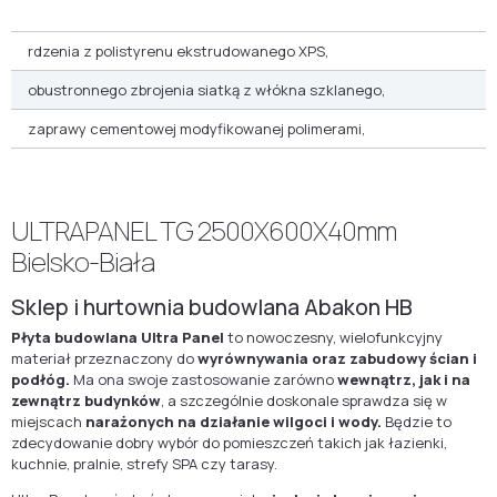
rdzenia z polistyrenu ekstrudowanego XPS,
obustronnego zbrojenia siatką z włókna szklanego,
zaprawy cementowej modyfikowanej polimerami,
ULTRAPANEL TG 2500X600X40mm
Bielsko-Biała
Sklep i hurtownia budowlana Abakon HB
Płyta budowlana Ultra Panel
to nowoczesny, wielofunkcyjny
materiał przeznaczony do
wyrównywania oraz zabudowy ścian i
podłóg.
Ma ona swoje zastosowanie zarówno
wewnątrz, jak i na
zewnątrz budynków
, a szczególnie doskonale sprawdza się w
miejscach
narażonych na działanie wilgoci i wody.
Będzie to
zdecydowanie dobry wybór do pomieszczeń takich jak łazienki,
kuchnie, pralnie, strefy SPA czy tarasy.