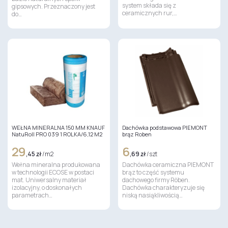
system składa się z
gipsowych. Przeznaczony jest
ceramicznych rur,…
do…
WEŁNA MINERALNA 150 MM KNAUF
Dachówka podstawowa PIEMONT
NatuRoll PRO 039 1 ROLKA/6,12 M2
brąz Roben
29
6
,45 zł
/ m2
,69 zł
/ szt
Wełna mineralna produkowana
Dachówka ceramiczna PIEMONT
w technologii ECOSE w postaci
brąz to część systemu
mat. Uniwersalny materiał
dachowego firmy Röben.
izolacyjny, o doskonałych
Dachówka charakteryzuje się
parametrach…
niską nasiąkliwością…