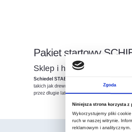
Pakiet startowy SCH
Sklep i hurtownia budowl
Schiedel
STABIL 20+2W
to nowoczesny, trój
Zgoda
takich jak drewno, węgiel czy pellet. System 
przez długie lata.
Niniejsza strona korzysta z
Wykorzystujemy pliki cookie 
ruch w naszej witrynie. Inf
reklamowym i analitycznym. 