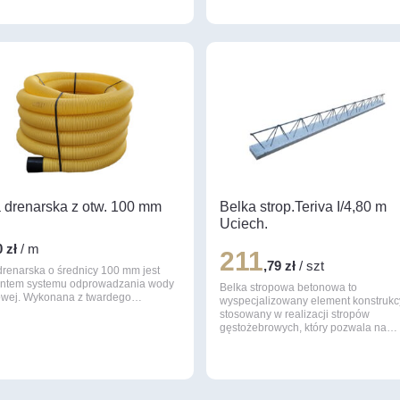
 drenarska z otw. 100 mm
Belka strop.Teriva I/4,80 m
Uciech.
0 zł
/ m
211
,79 zł
/ szt
drenarska o średnicy 100 mm jest
ntem systemu odprowadzania wody
Belka stropowa betonowa to
owej. Wykonana z twardego…
wyspecjalizowany element konstrukc
stosowany w realizacji stropów
gęstożebrowych, który pozwala na…