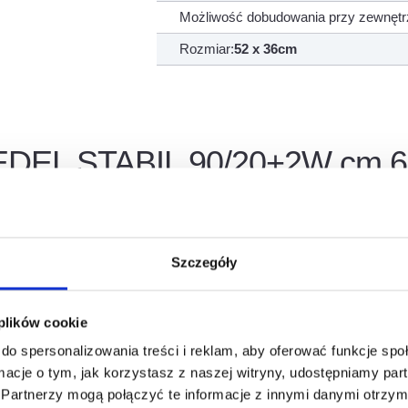
Możliwość dobudowania przy zewnętrz
Rozmiar:
52 x 36cm
IEDEL STABIL 90/20+2W cm 6m
ana Abakon HB
warstwowy system kominowy przeznaczony do odprowadzania spa
Szczegóły
łączy wysoką trwałość z doskonałymi parametrami izolacyjnymi,
 plików cookie
do spersonalizowania treści i reklam, aby oferować funkcje sp
ormacje o tym, jak korzystasz z naszej witryny, udostępniamy p
Partnerzy mogą połączyć te informacje z innymi danymi otrzym