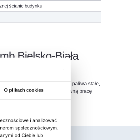
nej ścianie budynku
b Bielsko-Biała
lin z urządzeń grzewczych na paliwa stałe,
O plikach cookies
 zapewniając bezpieczną i efektywną pracę
ołecznościowe i analizować
artnerom społecznościowym,
anymi od Ciebie lub