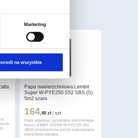
Marketing
ezwól na wszystkie
catta
Papa nawierzchniowa Lembit
Super W-PYE250 S52 SBS (S)
5m2 szara
164
,48 zł
/ szt
ina
Papa asfaltowa zgrzewalna wierzchniego
ana do
krycia LEMBIT SUPER W-PYE250 S52
ych…
SBSS przeznaczona jest do wykonywania
wierzchniej warstwy…