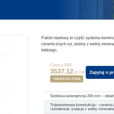
Pakiet startowy to część systemu komin
ceramicznych rur, otuliny z wełny mine
lekkiego.
Cena z VAT:
3537.12
Zapytaj o p
zł / szt
* NEGOCJUJ CENĘ
Średnica wewnętrzna 200 mm – idealn
Trójwarstwowa konstrukcja – ceramic
i kondensat, izolacja z wełny mineral