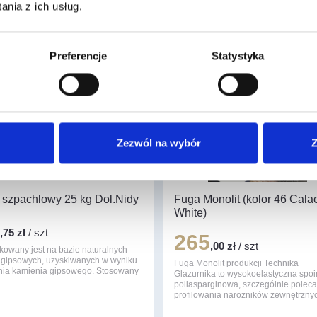
nia z ich usług.
esować
Preferencje
Statystyka
Zezwól na wybór
Z
 szpachlowy 25 kg Dol.Nidy
Fuga Monolit (kolor 46 Cala
White)
1
,75 zł
/ szt
265
,00 zł
/ szt
kowany jest na bazie naturalnych
 gipsowych, uzyskiwanych w wyniku
Fuga Monolit produkcji Technika
nia kamienia gipsowego. Stosowany
Glazurnika to wysokoelastyczna spo
poliasparginowa, szczególnie polec
profilowania narożników zewnętrzn