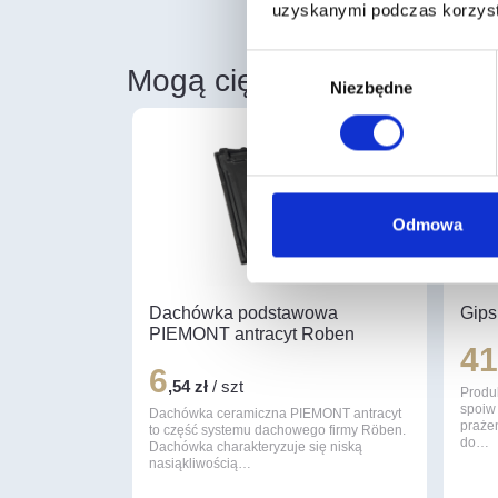
uzyskanymi podczas korzysta
Wybór
Mogą cię również zainter
Niezbędne
zgody
Odmowa
Dachówka podstawowa
Gips
PIEMONT antracyt Roben
4
6
,54 zł
/ szt
Produ
spoiw
Dachówka ceramiczna PIEMONT antracyt
praże
to część systemu dachowego firmy Röben.
do…
Dachówka charakteryzuje się niską
nasiąkliwością…