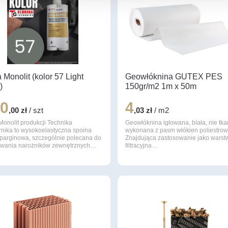
 Monolit (kolor 57 Light
Geowłóknina GUTEX PES
)
150gr/m2 1m x 50m
30
4
,00 zł
/ szt
,03 zł
/ m2
Monolit produkcji Technika
Geowłóknina igłowana, biała, nie tka
rnika to wysokoelastyczna spoina
wykonana z pasm włókien poliestrow
sparginowa, szczególnie polecana do
Znajdująca zastosowanie jako warst
lowania narożników zewnętrznych…
filtracyjna…