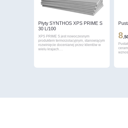
Płyty SYNTHOS XPS PRIME S
Pust
30 L/100
8
XPS PRIME S jest nowoczesnym
,5
produktem termoizolacyjnym, stanowiącym
Pustak
rozwinięcie docenianej przez klientów w
ceram
wielu krajach.…
wznos