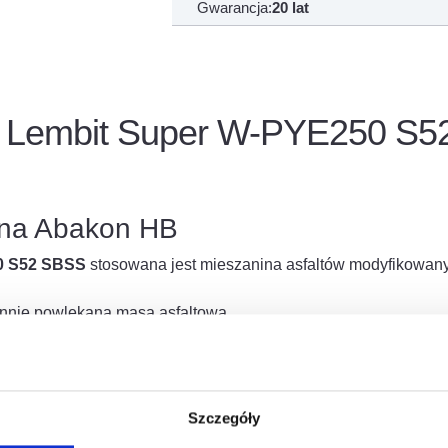
Gwarancja:
20 lat
 Lembit Super W-PYE250 S52
ana Abakon HB
 S52 SBSS
stosowana jest mieszanina asfaltów modyfikowa
onnie powlekana masą asfaltową.
uboziarnista; wzdłuż jednego brzegu wstęgi umieszczono pas m
DPE) o szerokości 10 cm.
zywa sztucznego (HDPE).
Szczegóły
krycia LEMBIT SUPER W-PYE250 S52 SBSS
przeznaczona jest