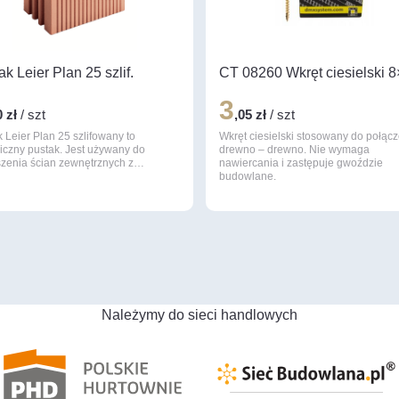
ak Leier Plan 25 szlif.
CT 08260 Wkręt ciesielski 
3
0 zł
/ szt
,05 zł
/ szt
 Leier Plan 25 szlifowany to
Wkręt ciesielski stosowany do połąc
iczny pustak. Jest używany do
drewno – drewno. Nie wymaga
zenia ścian zewnętrznych z…
nawiercania i zastępuje gwoździe
budowlane.
Należymy do sieci handlowych