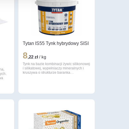
Tytan IS55 Tynk hybrydowy SISI
8
,22 zł
/ kg
Tynk na bazie kombinacji żywic silikonowej
i silikatowej, wypełniaczy mineralnych i
na,
kruszywa o strukturze baranka…
ych.
wa