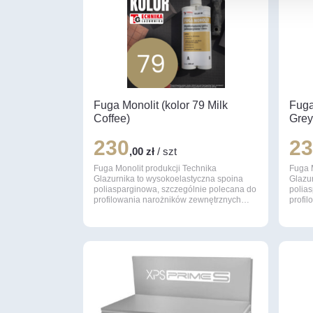
Fuga Monolit (kolor 79 Milk
Fuga
Coffee)
Grey
230
2
,00 zł
/ szt
Fuga Monolit produkcji Technika
Fuga 
Glazurnika to wysokoelastyczna spoina
Glazu
poliasparginowa, szczególnie polecana do
polia
profilowania narożników zewnętrznych…
profi