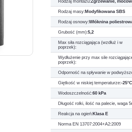
Rodzaj montażu:
Zgrzewanie, mocow
Rodzaj masy:
Modyfikowana SBS
Rodzaj osnowy:
Włóknina poliestrow
Grubość (mm):
5,2
Max siła rozciągająca (wzdłuż i w
poprzek):
Wydłużenie przy max sile rozciągające
poprzek):
Odporność na spływanie w podwyższo
Giętkość w niskiej temperaturze:
-25°
Wodoszczelność:
60 kPa
Długość rolki, ilość na palecie, waga
Reakcja na ogień:
Klasa E
Norma EN 13707:2004+A2:2009