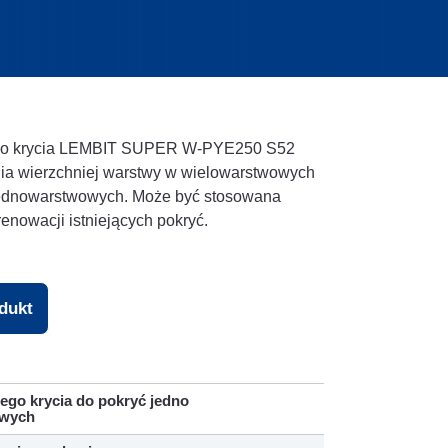
iego krycia LEMBIT SUPER W-PYE250 S52
a wierzchniej warstwy w wielowarstwowych
jednowarstwowych. Może być stosowana
enowacji istniejących pokryć.
odukt
ego krycia do pokryć jedno
owych