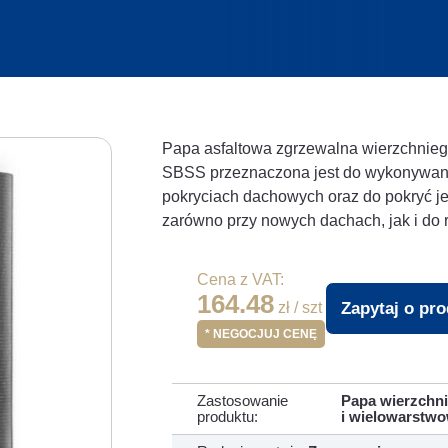
Papa asfaltowa zgrzewalna wierzchn
SBSS przeznaczona jest do wykonywani
pokryciach dachowych oraz do pokryć 
zarówno przy nowych dachach, jak i do r
Cena z VAT:
164.48
Zapytaj o pr
zł / szt
* NEGOCJUJ CENĘ
Zastosowanie
Papa wierzchni
produktu:
i wielowarstw