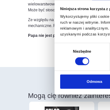
wielowarstwowych pokryciach dachowych oraz
Niniejsza strona korzysta z
Może być stosowana zarówno przy nowych dacha
Wykorzystujemy pliki cookie 
Ze względu na wysoką wytrzymałość i dużą zdol
ruch w naszej witrynie. Inf
mechaniczne. Papę mocuje się do podłoża mec
reklamowym i analitycznym. 
uzyskanymi podczas korzysta
Papa nie jest przeznaczona pod uprawy rośl
Wybór
Niezbędne
zgody
Odmowa
Mogą cię również zainter