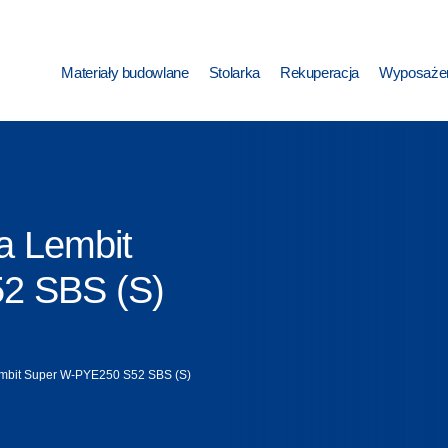
Materiały budowlane
Stolarka
Rekuperacja
Wyposażen
a Lembit
2 SBS (S)
mbit Super W-PYE250 S52 SBS (S)