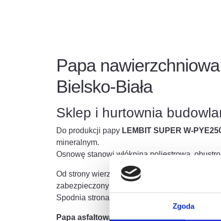
Papa nawierzchniowa
Bielsko-Biała
Sklep i hurtownia budowl
Do produkcji papy
LEMBIT SUPER W-PYE250
mineralnym.
Osnowę stanowi włóknina poliestrowa, obustr
Od strony wierzchniej znajduje się posypka gr
zabezpieczony folią z tworzywa sztucznego (H
Spodnia strona papy pokryta jest folią z twor
Zgoda
Papa asfaltowa zgrzewalna wierzchniego 