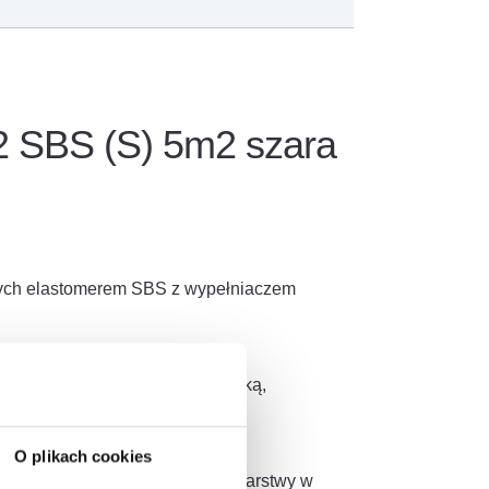
 SBS (S) 5m2 szara
nych elastomerem SBS z wypełniaczem
asy asfaltowej niepokryty posypką,
O plikach cookies
 do wykonywania wierzchniej warstwy w