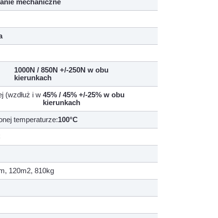
anie mechaniczne
a
1000N / 850N +/-250N w obu
kierunkach
j (wzdłuż i w
45% / 45% +/-25% w obu
kierunkach
nej temperaturze:
100°C
C
 5m, 120m2, 810kg