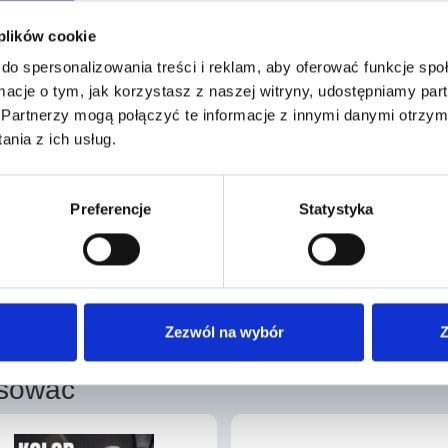
 do pokryć jednowarstwowych.
 plików cookie
ch, jak i do renowacji istniejących pokryć.
do spersonalizowania treści i reklam, aby oferować funkcje sp
ność wydłużenia przy rozciąganiu zaleca się jej stosowanie n
ormacje o tym, jak korzystasz z naszej witryny, udostępniamy p
hanicznie lub metodą zgrzewania.
Partnerzy mogą połączyć te informacje z innymi danymi otrzym
nia z ich usług.
inne.
Preferencje
Statystyka
Zezwól na wybór
Z
esować