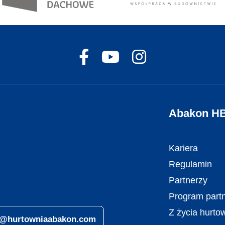
Abakon H
Kariera
Regulamin
Partnerzy
Program partn
Z życia hurto
ro@hurtowniaabakon.com