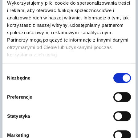
Wykorzystujemy pliki cookie do spersonalizowania treści
i reklam, aby oferować funkcje społecznościowe i
analizować ruch w naszej witrynie. Informacje o tym, jak
Euromix Zaprawa murarska EX 9.01
Pustak szal. 50x24x25 T-sz25 W/N
korzystasz z naszej witryny, udostępniamy partnerom
M-15/ 25 kg
TA 30szt/pal
społecznościowym, reklamowym i analitycznym.
19
8
,37 zł
/ szt
,54 zł
/ szt
Partnerzy mogą połączyć te informacje z innymi danymi
EX 9.01 to zaprawa murarska
Pustak szalunkowy o wymiarach
otrzymanymi od Ciebie lub uzyskanymi podczas
produkowana fabrycznie według
50x24x25 cm jest solidnym
korzystania z ich usług.
projektu, ogólnego
materiałem do wznoszenia ścian
przeznaczenia (typ G) do
fundamentowych lub
stosowania…
piwnicznych.…
Wybór
Niezbędne
zgody
Preferencje
Statystyka
Fuga Monolit (kolor 47 Gold White)
Fuga Monolit (kolor 80 Wooden
Marketing
Yellow)