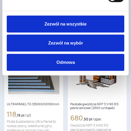
265
,00 zł
/ szt
230
,00 zł
/ szt
Fuga Monolit produkcji Technika
Fuga Monolit produkcji Technika
Glazurnika to wysokoelastyczna
Glazurnika to wysokoelastyczna
spoina poliasparginowa,
Zezwól na wszystkie
spoina poliasparginowa,
szczególnie polecana do
szczególnie polecana do
profilowania narożników
profilowania narożników
zewnętrznych…
zewnętrznych…
Zezwól na wybór
Odmowa
ULTRAPANEL TG 1250X600X50mm
Paslode gwoździe NFP 3,1×90 RS
pierścieniowe (2500 szt/opak)
118
,19 zł
/ szt
680
,50 zł
/ opak
Płyta budowlana Ultra Panel to
Gwoździe NFP 3,1x90 RS
nowoczesny, wielofunkcyjny
pierścieniowe to specjalne
materiał przeznaczony do