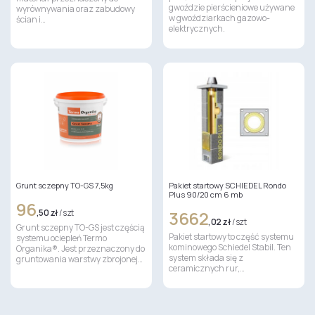
gwoździe pierścieniowe używane
wyrównywania oraz zabudowy
w gwoździarkach gazowo-
ścian i…
elektrycznych.
Grunt sczepny TO-GS 7,5kg
Pakiet startowy SCHIEDEL Rondo
Plus 90/20 cm 6 mb
96
,50 zł
/ szt
3662
,02 zł
/ szt
Grunt sczepny TO-GS jest częścią
Pakiet startowy to część systemu
systemu ociepleń Termo
kominowego Schiedel Stabil. Ten
Organika®. Jest przeznaczony do
system składa się z
gruntowania warstwy zbrojonej…
ceramicznych rur,…