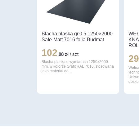
Blacha płaska gr.0,5 1250×2000
WEŁ
Safe-Matt 7016 folia Budmat
KNA
ROL
102
,08 zł
/ szt
2
Blacha płaska o wymiarach 1250x2000
mm, w kolorze Grafit RAL 7016, stosowana
Wełna
jako materiał do…
techn
Uniwer
dosko