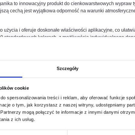
nika to innowacyjny produkt do cienkowarstwowych wypraw ty
jszą cechą jest wyjątkowa odporność na warunki atmosferyczn
użycia i oferuje doskonałe właściwości aplikacyjne, co ułatwi
50 standardowych kolorach, z możliwością indywidualnego dopas
znie wydłuża okres między koniecznymi konserwacjami. Recept
co gwarantuje spójność i najwyższą jakość wykonania.
Szczegóły
 plików cookie
do spersonalizowania treści i reklam, aby oferować funkcje sp
ormacje o tym, jak korzystasz z naszej witryny, udostępniamy p
Partnerzy mogą połączyć te informacje z innymi danymi otrzym
nia z ich usług.
esować