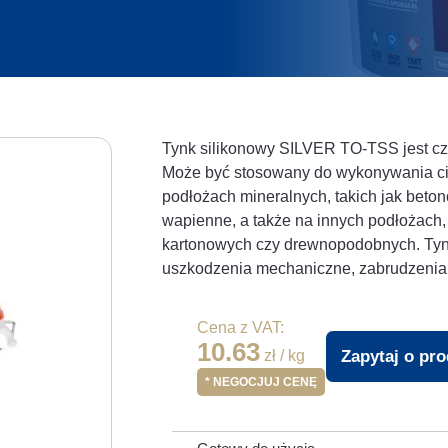
Tynk silikonowy SILVER TO-TSS jest cz
Może być stosowany do wykonywania c
podłożach mineralnych, takich jak beto
wapienne, a także na innych podłożach,
kartonowych czy drewnopodobnych. Tynk
uszkodzenia mechaniczne, zabrudzenia 
Cena z VAT:
10.63
Zapytaj o pr
zł / kg
* NEGOCJUJ CENĘ