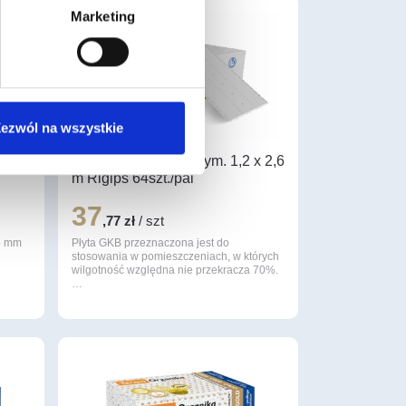
Marketing
ezwól na wszystkie
mm
Płyta GKB gr. 12,5 wym. 1,2 x 2,6
m Rigips 64szt./pal
37
,77 zł
/ szt
,5 mm
Płyta GKB przeznaczona jest do
stosowania w pomieszczeniach, w których
wilgotność względna nie przekracza 70%.
…