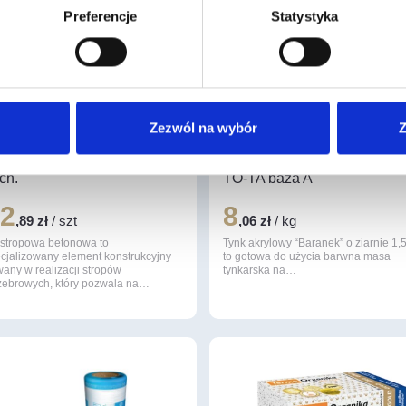
Preferencje
Statystyka
Zezwól na wybór
Z
a stropowa Teriva I/3,60 m
Tynk akrylowy baranek 1,5
ch.
TO-TA baza A
32
8
,89 zł
/ szt
,06 zł
/ kg
 stropowa betonowa to
Tynk akrylowy “Baranek” o ziarnie 1
cjalizowany element konstrukcyjny
to gotowa do użycia barwna masa
any w realizacji stropów
tynkarska na…
żebrowych, który pozwala na…