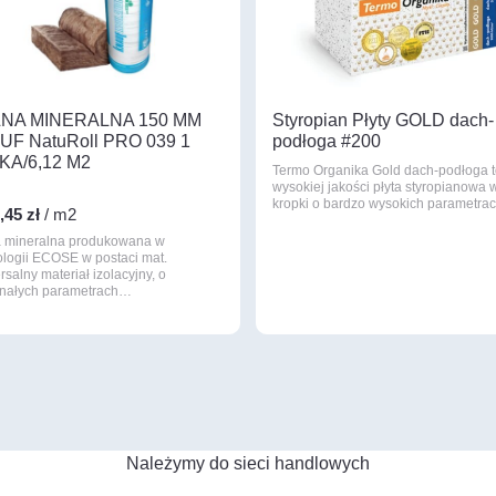
NA MINERALNA 150 MM
Styropian Płyty GOLD dach-
UF NatuRoll PRO 039 1
podłoga #200
KA/6,12 M2
Termo Organika Gold dach-podłoga 
wysokiej jakości płyta styropianowa 
9
kropki o bardzo wysokich parametr
,45 zł
/ m2
 mineralna produkowana w
ologii ECOSE w postaci mat.
salny materiał izolacyjny, o
nałych parametrach…
Należymy do sieci handlowych