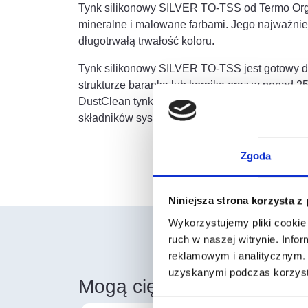
Tynk silikonowy SILVER TO-TSS od Termo Orga
mineralne i malowane farbami. Jego najważnie
długotrwałą trwałość koloru.
Tynk silikonowy SILVER TO-TSS jest gotowy do 
strukturze baranka lub kornika oraz w ponad 2
DustClean tynk jest samoczyszczący, co znac
składników systemu ociepleń Termo Organika, 
Zgoda
Niniejsza strona korzysta z
Wykorzystujemy pliki cookie 
ruch w naszej witrynie. Inf
reklamowym i analitycznym. 
uzyskanymi podczas korzysta
Mogą cię również zainter
Wybór