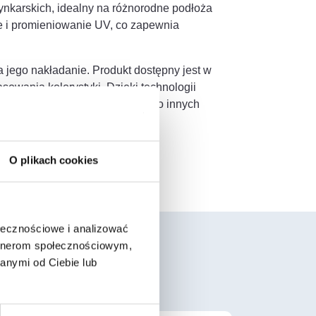
nkarskich, idealny na różnorodne podłoża
e i promieniowanie UV, co zapewnia
a jego nakładanie. Produkt dostępny jest w
owania kolorystyki. Dzięki technologii
ura produktu jest dopasowana do innych
O plikach cookies
ołecznościowe i analizować
artnerom społecznościowym,
anymi od Ciebie lub