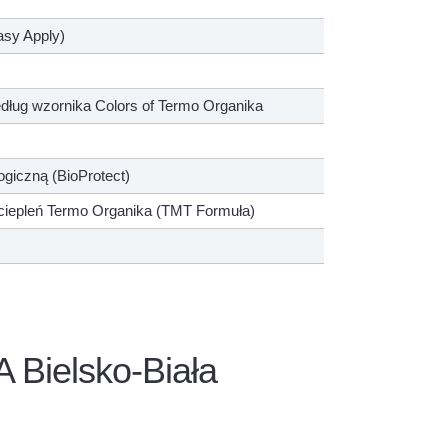
asy Apply)
ług wzornika Colors of Termo Organika
ogiczną (BioProtect)
iepleń Termo Organika (TMT Formuła)
 Bielsko-Biała