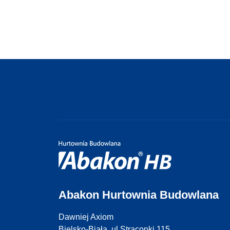
Abakon Hurtownia Budowlana
Dawniej Axiom
Bielsko-Biała, ul.Straconki 115