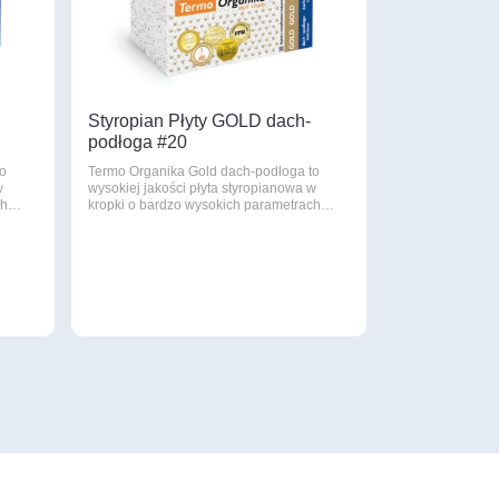
Styropian Płyty GOLD dach-
podłoga #20
to
Termo Organika Gold dach-podłoga to
w
wysokiej jakości płyta styropianowa w
ach…
kropki o bardzo wysokich parametrach…