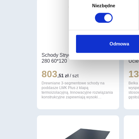
Niezbędne
zgody
Odmowa
Schody Strychowe LWK Plus-
Belk
280 60*120
Ucie
803
1
,51 zł
/ szt
Drewniane 3-segmentowe schody na
Belka
poddasze LWK Plus z klapą
wyspe
termoizolacyjną. Innowacyjne rozwiązania
stosow
konstrukcyjne zapewniają wysoki…
gęsto