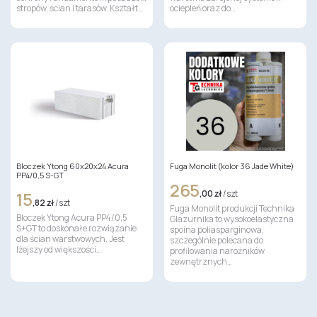
stropów, ścian i tarasów. Kształt…
ociepleń oraz do…
Bloczek Ytong 60x20x24 Acura
Fuga Monolit (kolor 36 Jade White)
PP4/0,5 S-GT
265
15
,00 zł
/ szt
,82 zł
/ szt
Fuga Monolit produkcji Technika
Bloczek Ytong Acura PP4/0,5
Glazurnika to wysokoelastyczna
S+GT to doskonałe rozwiązanie
spoina poliasparginowa,
dla ścian warstwowych. Jest
szczególnie polecana do
lżejszy od większości…
profilowania narożników
zewnętrznych…