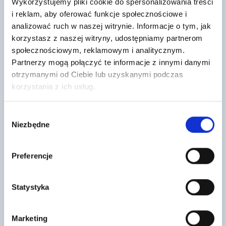
Wykorzystujemy pliki cookie do spersonalizowania treści
i reklam, aby oferować funkcje społecznościowe i
analizować ruch w naszej witrynie. Informacje o tym, jak
korzystasz z naszej witryny, udostępniamy partnerom
Dachówka podstawowa Celtycka
Dachówka podstawowa Nelskamp
społecznościowym, reklamowym i analitycznym.
cisar grafit
Sigma LongLife Mat ceglasty
NELSKAMP
Partnerzy mogą połączyć te informacje z innymi danymi
5
,44 zł
/ szt
4
otrzymanymi od Ciebie lub uzyskanymi podczas
,71 zł
/ szt
Dachówka betonowa BRAAS
korzystania z ich usług.
Dachówka podstawowa
CELTYCKA CISAR stosowana do
Nelskamp Sigma LongLife Mat to
pokrycia dachów spadzistych.
betonowa dachówka o
Dachówki betonowe są bardzo
symetrycznie zakrzywionej
mocne…
Wybór
formie. Jej wygięty…
Niezbędne
zgody
Preferencje
Statystyka
Marketing