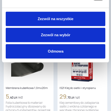
ULTRAPANEL TG 2500X600X10mm
Tytan IS53n Tynk Silikonowy
natryskowy
157
,59 zł
/ szt
10
,80 zł
/ kg
Płyta budowlana Ultra Panel to
Zezwól na wszystkie
Tynk na bazie żywicy silikonowej,
nowoczesny, wielofunkcyjny
wypełniaczy mineralnych i
materiał przeznaczony do
kruszywa o strukturze baranka
wyrównywania oraz zabudowy
oraz kornika. Po…
ścian i…
Zezwól na wybór
Odmowa
Membrana kubełkowa 1,0mx20m
IS21 Klej do siatki i styropianu
5
29
,40 zł
/ m3
,70 zł
/ szt
Folia kubełkowa to materiał
Klej cementowy do zatapiania
hydroizolacyjny stosowany do
siatki z włókna szklanego w
ochrony fundamentów, posadzek,
warstwie zbrojonej systemów