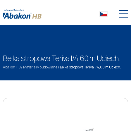
Belka stropowa Teriva I/4,60 m Uciech.
Abakon HB
/
Materiały budowlane
/
Belka stropowa Teriva I/4,60 m Uciech.