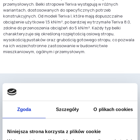
przemysłowych. Belki stropowe Teriva występują w różnych
wariantach, dostosowanych do specyficznych potrzeb
konstrukcyjnych. Od modeli Teriva I, które mają dopuszczalne
obciążenie użytkowe 1,5 kN/m², po bardziej wytrzymałe Teriva 8.0,
zdolne do przenoszenia obciążeń do 5 kN/m². Każdy typ belki
charakteryzuje się określoną rozpiętością osiową stropu,
wysokością pustaków oraz grubością gotowego stropu, co pozwala
na ich wszechstronne zastosowanie w budownictwie
mieszkaniowym, ogólnym i przemysłowym.
Mogą cię również zainteresować
Zgoda
Szczegóły
O plikach cookies
Niniejsza strona korzysta z plików cookie