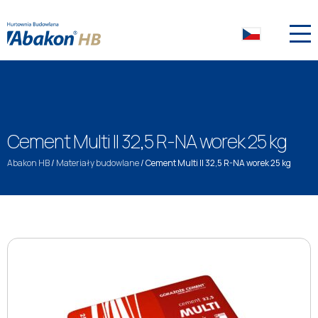
Cement Multi II 32,5 R-NA worek 25 kg
Abakon HB
/
Materiały budowlane
/
Cement Multi II 32,5 R-NA worek 25 kg