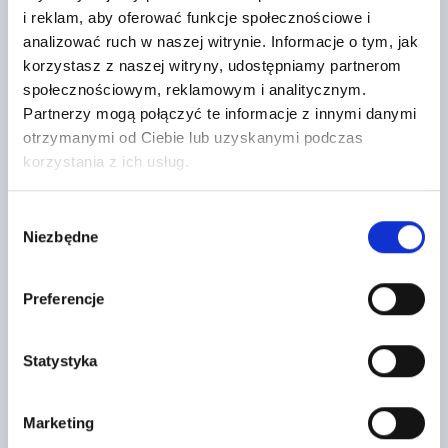
i reklam, aby oferować funkcje społecznościowe i
analizować ruch w naszej witrynie. Informacje o tym, jak
Dachówka podstawowa PIEMONT
Płyty SYNTHOS XPS PRIME S 30
brąz Roben
L/120
korzystasz z naszej witryny, udostępniamy partnerom
XPS PRIME S jest nowoczesnym
6
społecznościowym, reklamowym i analitycznym.
,69 zł
/ szt
produktem termoizolacyjnym,
stanowiącym rozwinięcie
Partnerzy mogą połączyć te informacje z innymi danymi
Dachówka ceramiczna PIEMONT
docenianej przez klientów w wielu
brąz to część systemu
otrzymanymi od Ciebie lub uzyskanymi podczas
krajach.…
dachowego firmy Röben.
korzystania z ich usług.
Dachówka charakteryzuje się
niską nasiąkliwością…
Wybór
Niezbędne
zgody
Preferencje
Statystyka
Płyta budowlana OSB3 GR. 22 MM
Bloczek Ytong 60x20x11,5 PP4/0,6
WYM. 2500X1250
Marketing
8
,07 zł
/ szt