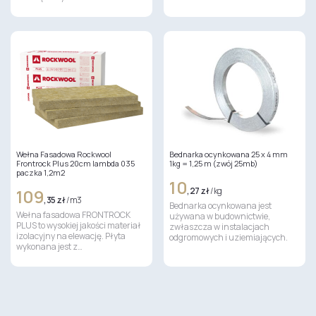
Wełna Fasadowa Rockwool
Bednarka ocynkowana 25 x 4 mm
Frontrock Plus 20cm lambda 035
1kg = 1,25 m (zwój 25mb)
paczka 1,2m2
10
109
,27 zł
/ kg
,35 zł
/ m3
Bednarka ocynkowana jest
Wełna fasadowa FRONTROCK
używana w budownictwie,
PLUS to wysokiej jakości materiał
zwłaszcza w instalacjach
izolacyjny na elewację. Płyta
odgromowych i uziemiających.
wykonana jest z…