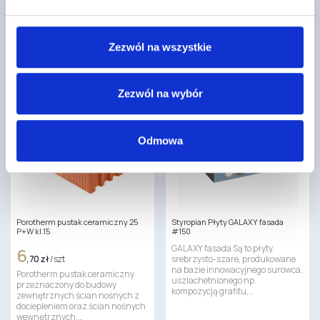
172
,25 zł
/ szt
Bloczek Ytong PP4/0,6 jest
Płyta budowlana OSB3 jest płytą
wykonany z betonu
drewnopochodną używaną do
komórkowego. Jest to materiał
zastosowań nośnych w
budowlany o niskiej gęstości,…
Zezwól na wszystkie
warunkach wilgotnych. Cechują
ją…
Zezwól na wybór
Odmowa
Porotherm pustak ceramiczny 25
Styropian Płyty GALAXY fasada
P+W kl.15
#150
GALAXY fasada Są to płyty
6
,70 zł
/ szt
srebrzysto-szare, produkowane
na bazie innowacyjnego surowca,
Porotherm pustak ceramiczny
uszlachetnionego np.
przeznaczony do budowy
kompozycją grafitu,…
zewnętrznych ścian nośnych z
dociepleniem oraz ścian nośnych
wewnętrznych.…