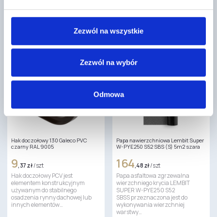
Płyta budowlana Ultra Panel to
Wkręt ciesielski stosowany do
nowoczesny, wielofunkcyjny
połączeń drewno – drewno. Nie
materiał przeznaczony do
wymaga nawiercania i zastępuje
wyrównywania oraz zabudowy
gwoździe budowlane.
Zezwól na wszystkie
ścian i…
Zezwól na wybór
Odmowa
Hak doczołowy 130 Galeco PVC
Papa nawierzchniowa Lembit Super
czarny RAL 9005
W-PYE250 S52 SBS (S) 5m2 szara
9
164
,37 zł
/ szt
,48 zł
/ szt
Hak doczołowy PCV jest
Papa asfaltowa zgrzewalna
elementem konstrukcyjnym
wierzchniego krycia LEMBIT
używanym do stabilnego
SUPER W-PYE250 S52
osadzenia rynny dachowej lub
SBSS przeznaczona jest do
innych elementów…
wykonywania wierzchniej
warstwy…