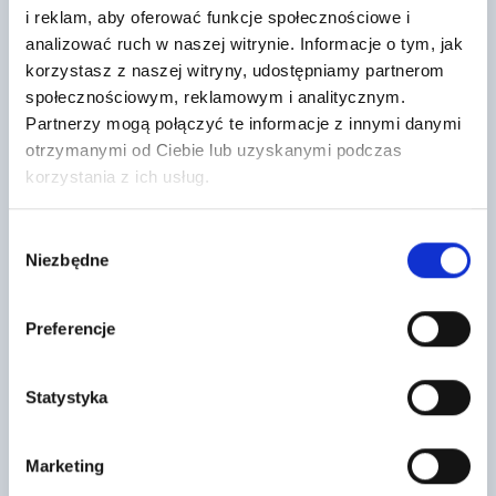
i reklam, aby oferować funkcje społecznościowe i
Blacha płaska 1250×2000 PMG Grafit
Dachówka podstawowa Teviva cisar
analizować ruch w naszej witrynie. Informacje o tym, jak
RAL 7016
czarny
korzystasz z naszej witryny, udostępniamy partnerom
125
7
społecznościowym, reklamowym i analitycznym.
,73 zł
/ szt
,56 zł
/ szt
Blacha płaska o wymiarach
Dachówka Teviva charakteryzuje
Partnerzy mogą połączyć te informacje z innymi danymi
1250x2000 mm, powlekana folią
się prostym, nowoczesnym
otrzymanymi od Ciebie lub uzyskanymi podczas
PMG w kolorze Grafit RAL 7016,
kształtem i czystą linią. Jej
stosowana…
płaska forma podkreśli
korzystania z ich usług.
nowoczesny…
Wybór
Niezbędne
zgody
Preferencje
Statystyka
ULTRAPANEL TG 1250X600X10mm
CT 08260 Wkręt ciesielski 8×260
Marketing
73
3
,86 zł
/ szt
,05 zł
/ szt