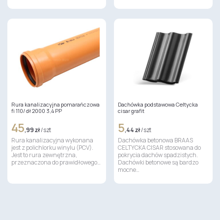
Rura kanalizacyjna pomarańczowa
Dachówka podstawowa Celtycka
fi 110/ dł 2000 3,4 PP
cisar grafit
45
5
,99 zł
/ szt
,44 zł
/ szt
Rura kanalizacyjna wykonana
Dachówka betonowa BRAAS
jest z polichlorku winylu (PCV).
CELTYCKA CISAR stosowana do
Jest to rura zewnętrzna,
pokrycia dachów spadzistych.
przeznaczona do prawidłowego…
Dachówki betonowe są bardzo
mocne…