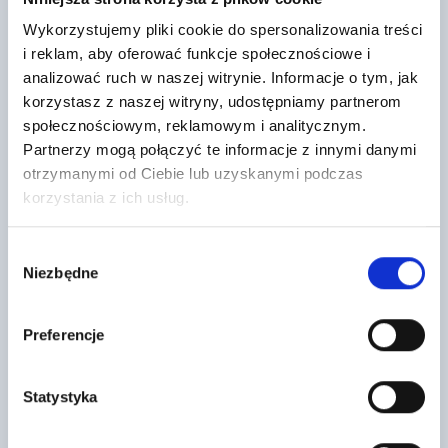
Wykorzystujemy pliki cookie do spersonalizowania treści
i reklam, aby oferować funkcje społecznościowe i
analizować ruch w naszej witrynie. Informacje o tym, jak
Klej uniwersalny TO-KU
Bloczek Termobet 2,5/500
590x240x239mm UZ
korzystasz z naszej witryny, udostępniamy partnerom
34
,97 zł
/ szt
14
społecznościowym, reklamowym i analitycznym.
,56 zł
/ szt
Klej uniwersalny TO-KU jest
Partnerzy mogą połączyć te informacje z innymi danymi
Beton komórkowy Termobet®
częścią systemu ociepleń Termo
otrzymanymi od Ciebie lub uzyskanymi podczas
charakteryzuje się doskonałymi
Organika®. Służy do przyklejania
właściwościami
styropianów (w tym…
korzystania z ich usług.
termoizolacyjnymi i stanowi
idealne rozwiązanie dla
budownictwa
energooszczędnego.…
Wybór
Niezbędne
zgody
Preferencje
Statystyka