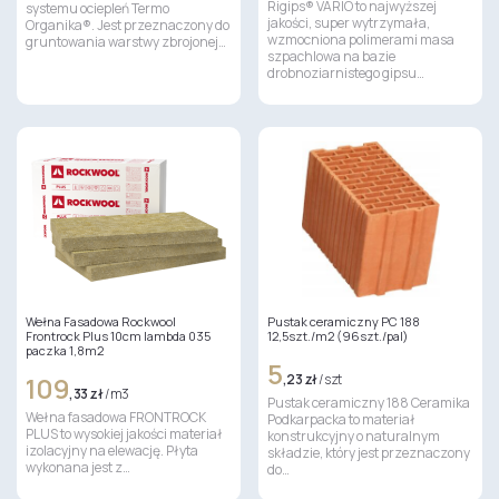
Rigips® VARIO to najwyższej
systemu ociepleń Termo
jakości, super wytrzymała,
Organika®. Jest przeznaczony do
wzmocniona polimerami masa
gruntowania warstwy zbrojonej…
szpachlowa na bazie
drobnoziarnistego gipsu…
Wełna Fasadowa Rockwool
Pustak ceramiczny PC 188
Frontrock Plus 10cm lambda 035
12,5szt./m2 (96szt./pal)
paczka 1,8m2
5
109
,23 zł
/ szt
,33 zł
/ m3
Pustak ceramiczny 188 Ceramika
Wełna fasadowa FRONTROCK
Podkarpacka to materiał
PLUS to wysokiej jakości materiał
konstrukcyjny o naturalnym
izolacyjny na elewację. Płyta
składzie, który jest przeznaczony
wykonana jest z…
do…