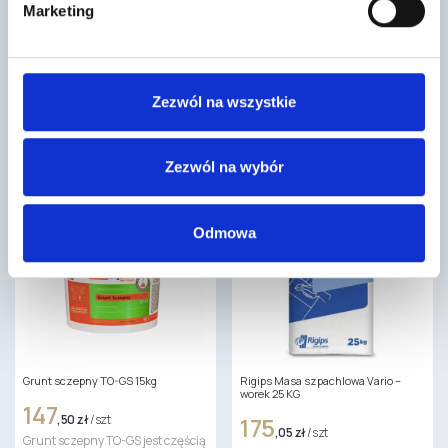
Marketing
Pakiet startowy SCHIEDEL STABIL
Rigips Masa szpachlowa Vario –
90/20 cm 6 mb
worek 5 KG
3105
40
,50 zł
/ szt
,47 zł
/ szt
Pakiet startowy to część systemu
Rigips® VARIO to najwyższej
Zezwól na wszystkie
kominowego Schiedel Stabil. Ten
jakości, super wytrzymała,
system składa się z
wzmocniona polimerami masa
ceramicznych rur,…
szpachlowa na bazie
drobnoziarnistego gipsu…
Zezwól na wybór
Odmowa
Grunt sczepny TO-GS 15kg
Rigips Masa szpachlowa Vario –
worek 25 KG
147
,50 zł
/ szt
175
,05 zł
/ szt
Grunt sczepny TO-GS jest częścią