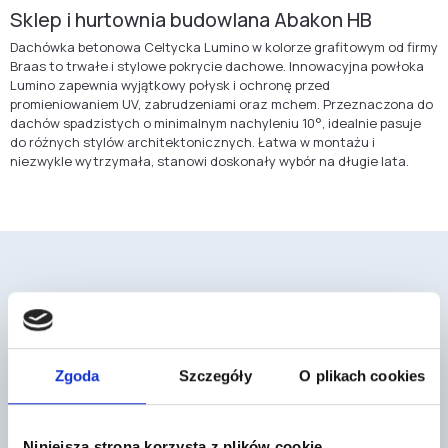
Sklep i hurtownia budowlana Abakon HB
Dachówka betonowa Celtycka Lumino w kolorze grafitowym od firmy
Braas to trwałe i stylowe pokrycie dachowe. Innowacyjna powłoka
Lumino zapewnia wyjątkowy połysk i ochronę przed
promieniowaniem UV, zabrudzeniami oraz mchem. Przeznaczona do
dachów spadzistych o minimalnym nachyleniu 10°, idealnie pasuje
do różnych stylów architektonicznych. Łatwa w montażu i
niezwykle wytrzymała, stanowi doskonały wybór na długie lata.
Mogą cię również zainteresować
Zgoda
Szczegóły
O plikach cookies
Niniejsza strona korzysta z plików cookie