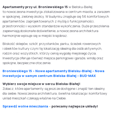
Apartamenty przy ul. Broniewskiego 15
w Bielsku-Białej
to nowoczesna inwestycja zlokalizowana w centrum miasta, a zarazem
w spokojnej, zielonej okolicy. W budynku znajduje się 56 komfortowych
apartamentów, zaprojektowanych z myślą o funkcjonalności,
przestronności i wysokim standardzie wykończenia. Duże przeszklenia
zapewniają doskonałe doświetlenie, a nowoczesna architektura
harmonijnie wpisuje się w miejski krajobraz.
Bliskość sklepów, szkół, przystanków, parku, ścieżek rowerowych
i obiektów kultury czyni tę lokalizację idealną dla osób aktywnych,
rodzin oraz wszystkich, którzy cenią wygodę miejskiego życia.
Inwestycja oferuje również miejsca parkingowe i garaże, windę oraz
spokojne, bezpieczne otoczenie.
Broniewskiego 15 – Nowe apartamenty Bielsku-Białej – Nowa
inwestycja w samym centrum Bielska-Białej – BUD-MAX
Wybierz swoje miejsce w sercu Bielska-Białej!
Zobacz, które apartamenty są jeszcze dostępne i znajdź ten idealny
dla siebie. Nowoczesna architektura, świetna lokalizacja i komfortowy
układ mieszkań czekają właśnie na Ciebie.
Sprawdź wolne mieszkania
–
polecamy najlepsze układy!