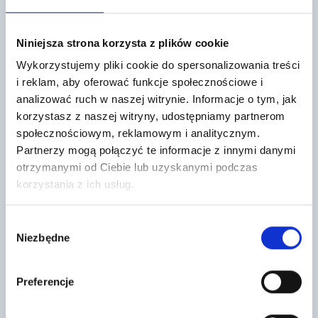
Mogą cię również zainteresować
Niniejsza strona korzysta z plików cookie
Wykorzystujemy pliki cookie do spersonalizowania treści
i reklam, aby oferować funkcje społecznościowe i
analizować ruch w naszej witrynie. Informacje o tym, jak
korzystasz z naszej witryny, udostępniamy partnerom
społecznościowym, reklamowym i analitycznym.
Partnerzy mogą połączyć te informacje z innymi danymi
OKNO DACHOWE DESIGNO WDF R49
WEŁNA MINERALNA 100 MM KNAUF
otrzymanymi od Ciebie lub uzyskanymi podczas
H N WD AL OBROTOWE Z DREWNA
UNIFIT PRO 035 1 ROLKA/6 M2
74/118
korzystania z ich usług.
28
1656
,19 zł
/ m2
,01 zł
/ szt
Wełna Knauf Unifit 035 100
Okno obrotowe Designo R49
Wybór
mm to wysokiej jakości mata z
drewniane to doskonałe
wełny szklanej, przeznaczona do
Niezbędne
zgody
rozwiązanie do oświetlania i
bardzo…
wentylacji poddasza.
Preferencje