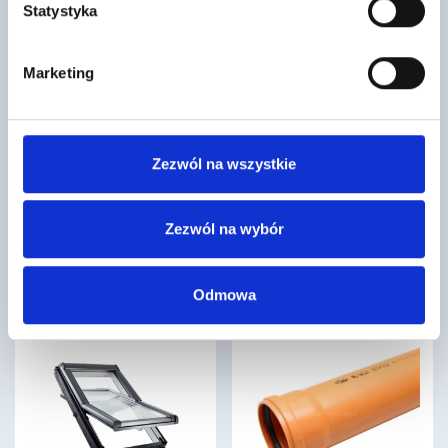
Statystyka
Marketing
Weber tynk IP INTER 25kg
Belka stropowa Teriva I/5,60 m
Uciech.
26
Zezwól na wszystkie
,04 zł
/ szt
311
,21 zł
/ szt
Poliuretanowy klej do styropianu
Belka stropowa betonowa to
TO-KPS stosowany do
wyspecjalizowany element
przyklejania płyt styropianowych
Zezwól na wybór
konstrukcyjny stosowany w
(EPS) oraz polistyrenu
realizacji stropów
ekstrudowanego (XPS)…
gęstożebrowych, który pozwala
na…
Odmowa