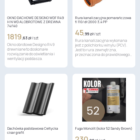
OKNO DACHOWE DESIGNO WDF R49
Rura kanalizacyjna pomarańczowa
H N WD AL OBROTOWE Z DREWNA
fi 110/ dł 2000 3,4 PP
74/140
45
1819
,99 zł
/ szt
,63 zł
/ szt
Rura kanalizacyjna wykonana
Okno obrotowe Designo R49
jest z polichlorku winylu (PCV).
drewniane to doskonałe
Jest to rura zewnętrzna,
rozwiązanie do oświetlania i
przeznaczona do prawidłowego…
wentylacji poddasza.
Dachówka podstawowa Celtycka
Fuga Monolit (kolor 52 Sandy Brown)
cisar grafit
230