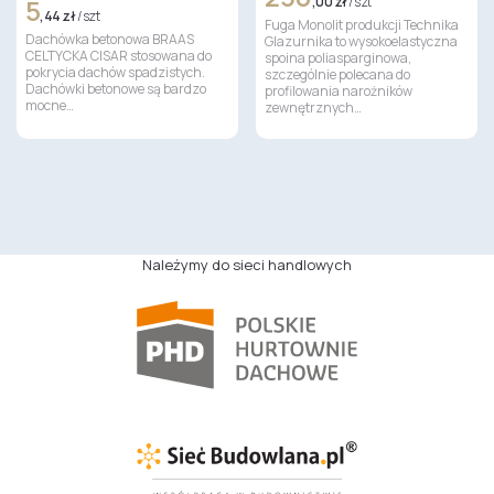
5
,00 zł
/ szt
,44 zł
/ szt
Fuga Monolit produkcji Technika
Dachówka betonowa BRAAS
Glazurnika to wysokoelastyczna
CELTYCKA CISAR stosowana do
spoina poliasparginowa,
pokrycia dachów spadzistych.
szczególnie polecana do
Dachówki betonowe są bardzo
profilowania narożników
mocne…
zewnętrznych…
Należymy do sieci handlowych