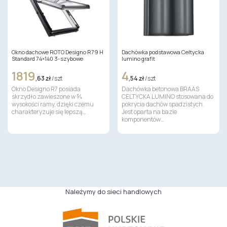
Okno dachowe ROTO Designo R79 H
Dachówka podstawowa Celtycka
Standard 74×140 3-szybowe
lumino grafit
1819
4
,63 zł
/ szt
,54 zł
/ szt
Okno Designo R7 posiada
Dachówka betonowa BRAAS
skrzydło zawieszone w ¾
CELTYCKA LUMINO stosowana do
wysokości ramy, dzięki czemu
pokrycia dachów spadzistych.
charakteryzuje się lepszą…
Jest oparta na bazie
komponentów…
Należymy do sieci handlowych