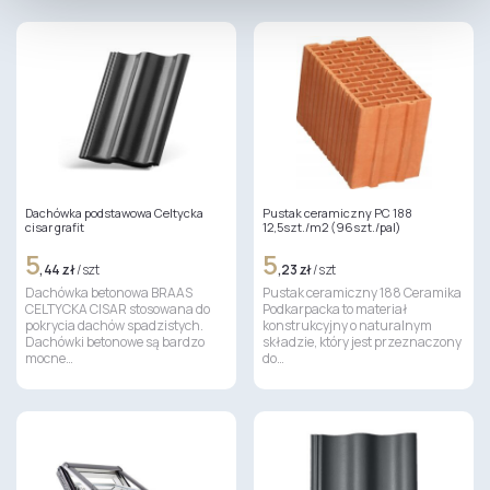
Dachówka podstawowa Celtycka
Pustak ceramiczny PC 188
cisar grafit
12,5szt./m2 (96szt./pal)
5
5
,44 zł
/ szt
,23 zł
/ szt
Dachówka betonowa BRAAS
Pustak ceramiczny 188 Ceramika
CELTYCKA CISAR stosowana do
Podkarpacka to materiał
pokrycia dachów spadzistych.
konstrukcyjny o naturalnym
Dachówki betonowe są bardzo
składzie, który jest przeznaczony
mocne…
do…