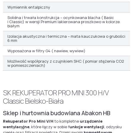
Wymiennik entalpiczny
Solidna i trwała konstrukcja – ocynkowana blacha ( Basic
i Classic) w wersji Premium lakierowana proszkowo w kolorze
białym
Izolacja akustyczna i termiczna – mata kauczukowa o grubości
6 mm
Wyposażona w filtry G4 ( nawiew, wywiew)
Możliwość współpracy z czujnikiem SHC ( pomiar stężenia CO2
w pomieszczeniach)
SK REKUPERATOR PRO MINI 300 H/V
Classic Bielsko-Biała
Sklep i hurtownia budowlana Abakon HB
Rekuperator Pro Mini V/H
to kompletne
urządzenie
wentylacyjne
, które łączy w sobie f
unkcje wentylacji
, odzysku
ciepła oraz filtracji powietrza. Dzięki swoim
kompaktowym