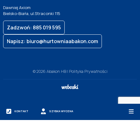
Dawniej Axiom
Bielsko-Biała, ul.Straconki 115
Zadzwoń: 885 019 595
Napisz: biuro@hurtowniaabakon.com
© 2026 Abakon HB |
Polityka Prywatności
KONTAKT
SZYBKA WYCENA