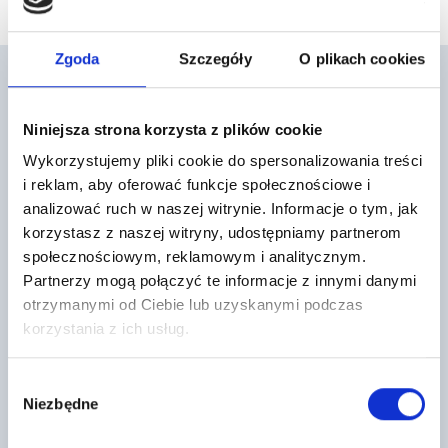
Zgoda
Szczegóły
O plikach cookies
Niniejsza strona korzysta z plików cookie
Mogą cię również zainteresować
Wykorzystujemy pliki cookie do spersonalizowania treści
i reklam, aby oferować funkcje społecznościowe i
analizować ruch w naszej witrynie. Informacje o tym, jak
korzystasz z naszej witryny, udostępniamy partnerom
społecznościowym, reklamowym i analitycznym.
Partnerzy mogą połączyć te informacje z innymi danymi
otrzymanymi od Ciebie lub uzyskanymi podczas
korzystania z ich usług.
Styropian Płyty GOLD dach-podłoga
Belka stropowa Teriva I/3,60 m
#50
Uciech.
Wybór
Termo Organika Gold dach-
132
podłoga to wysokiej jakości płyta
,89 zł
/ szt
Niezbędne
zgody
styropianowa w kropki o bardzo
Belka stropowa betonowa to
wysokich parametrach…
wyspecjalizowany element