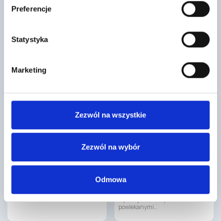
konstrukcyjny stosowany w
Preferencje
realizacji stropów
gęstożebrowych, który pozwala
na…
Statystyka
Marketing
Zezwól na wszystkie
Profil UW 50 dł- 4 m 0,5 Bud.
Siatka elewacyjna Termo Organika
GOLD
20
Zezwól na wybór
,86 zł
/ szt
3
,68 zł
/ m2
Profil UW50 jest przeznaczony do
Siatka elewacyjna Termo
wznoszenia szkieletowych
Organika GOLD i wzmocniona
konstrukcji ścian działowych w
Odmowa
siatka elewacyjna Termo
każdym typie budynków.
Organika TERMONIUM są
Element…
wysokojakościowymi,
powlekanymi…