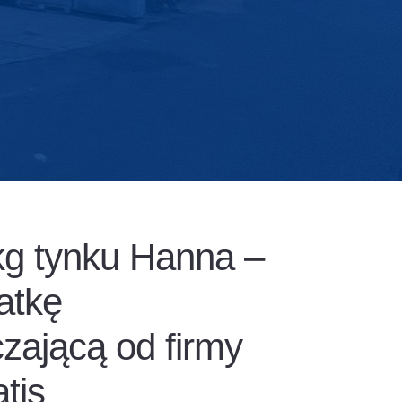
kg tynku Hanna –
atkę
zającą od firmy
tis