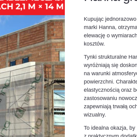
Kupując jednorazowo
marki Hanna, otrzyma
elewację o wymiarac
kosztów.
Tynki strukturalne Ha
wyróżniają się dosko
na warunki atmosfer
powierzchni. Charakte
elastycznością oraz b
zastosowaniu nowocz
zapewniają trwałą och
wizualny.
To idealna okazja, b
z praktycznym dodatk