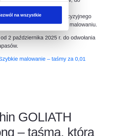
 uniwersalna, odporna na UV, do
trz.
ezwól na wszystkie
japońskiego papieru, do precyzyjnego
w, idealna przy dekoracyjnym malowaniu.
od 2 października 2025 r. do odwołania
apasów.
Szybkie malowanie – taśmy za 0,01
phin GOLIATH
ong – taśma, która