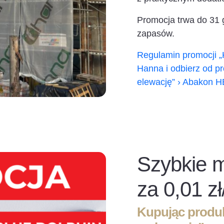
Promocja trwa do 31 
zapasów.
Regulamin promocji „
Hanna i odbierz od p
elewację” › Abakon H
Szybkie 
za 0,01 zł
Kupując produk