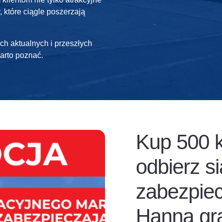
, które ciągle poszerzają
ch aktualnych i przeszłych
arto poznać.
Kup 500 
odbierz si
zabezpiec
Hanna gra