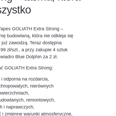
szystko
 Tapes GOLIATH Extra Strong –
ę budowlaną, która nie odkleja się
e już zawodzą. Teraz dostępna
99 zł/szt., a przy zakupie 4 sztuk
wiadro Blue Dolphin za 2 zł.
ać GOLIATH Extra Strong:
i odporna na rozdarcia,
chropowatych, nierównych
owierzchniach,
budowlanych, remontowych,
h i naprawczych,
ć i zmienne warunki atmosferyczne,