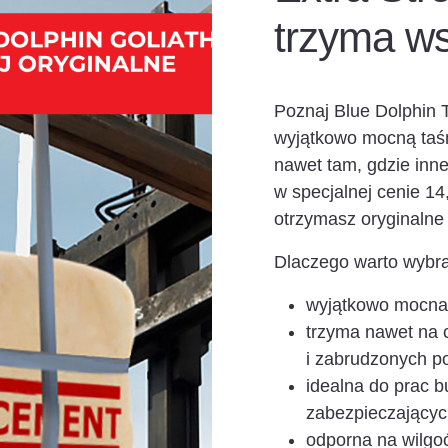
trzyma w
Poznaj Blue Dolphin
wyjątkowo mocną taśm
nawet tam, gdzie inn
w specjalnej cenie 14,
otrzymasz oryginalne 
Dlaczego warto wybr
wyjątkowo mocna 
trzyma nawet na 
i zabrudzonych p
idealna do prac 
zabezpieczającyc
odporna na wilgo