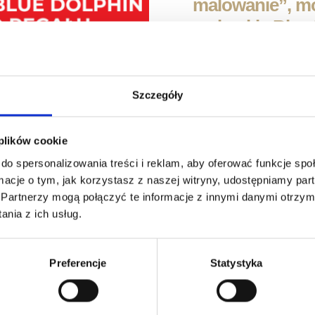
malowanie”, m
malarskie Blue D
im większe zak
promocyjnej ce
Szczegóły
Progi zakupowe:
50 zł – 1× taśma
 plików cookie
100 zł – 1× taśm
do spersonalizowania treści i reklam, aby oferować funkcje sp
150 zł – 1× taśm
ormacje o tym, jak korzystasz z naszej witryny, udostępniamy p
200 zł – 2× taśm
Partnerzy mogą połączyć te informacje z innymi danymi otrzym
nia z ich usług.
250 zł – 2× taśm
300 zł – 3× taśm
Preferencje
Statystyka
Taśmy Blue Dolphin g
doskonałą przyczepnoś