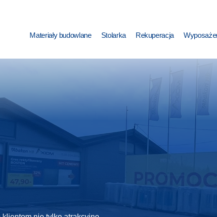
Materiały budowlane
Stolarka
Rekuperacja
Wyposażen
lientom nie tylko atrakcyjne